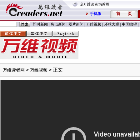
设万维读者为首页
首
页
手机版
即时新闻
|
焦点新闻
|
图片新闻
|
万维视频
|
环球大观
|
中国嘹望
|
>
> 正文
万维读者网
万维视频