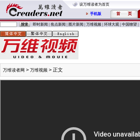
设万维读者为首页
首
页
手机版
即时新闻
|
焦点新闻
|
图片新闻
|
万维视频
|
环球大观
|
中国嘹望
|
>
> 正文
万维读者网
万维视频