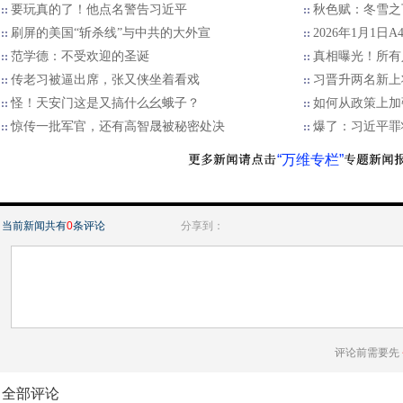
要玩真的了！他点名警告习近平
秋色赋：冬雪之
刷屏的美国“斩杀线”与中共的大外宣
2026年1月1日
范学德：不受欢迎的圣诞
真相曝光！所有
传老习被逼出席，张又侠坐着看戏
习晋升两名新上
怪！天安门这是又搞什么幺蛾子？
如何从政策上加
惊传一批军官，还有高智晟被秘密处决
爆了：习近平罪
“万维专栏”
当前新闻共有
0
条评论
分享到：
评论前需要先
全部评论