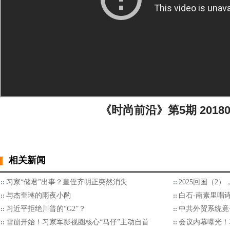
《时尚前沿》第5期 20180
相关新闻
习家“储君”出事？皇侄齐明正突然消失
2025回国（2
与杰奎琳的雨夜小酌
白石-南素里唱
习近平拒绝川普的“G2”？
中共外贸系统竟
雪崩开始！习家军影视圈核心“马仔”主动自首
会议内幕曝光！