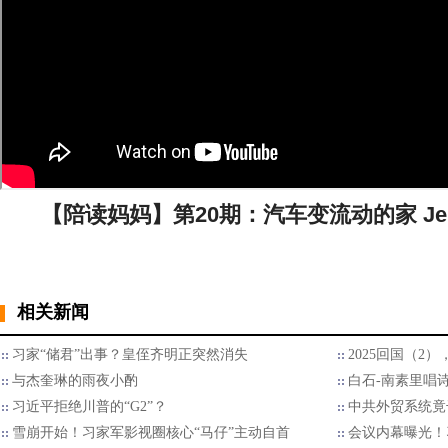
【陪读妈妈】第20期：汽车变流动的家 Je
相关新闻
习家“储君”出事？皇侄齐明正突然消失
2025回国（2
与杰奎琳的雨夜小酌
白石-南素里唱
习近平拒绝川普的“G2”？
中共外贸系统竟
雪崩开始！习家军影视圈核心“马仔”主动自首
会议内幕曝光！