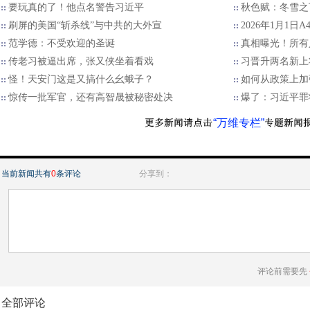
要玩真的了！他点名警告习近平
秋色赋：冬雪之
刷屏的美国“斩杀线”与中共的大外宣
2026年1月1日
范学德：不受欢迎的圣诞
真相曝光！所有
传老习被逼出席，张又侠坐着看戏
习晋升两名新上
怪！天安门这是又搞什么幺蛾子？
如何从政策上加
惊传一批军官，还有高智晟被秘密处决
爆了：习近平罪
“万维专栏”
当前新闻共有
0
条评论
分享到：
评论前需要先
全部评论