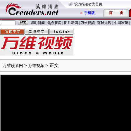
设万维读者为首页
首
页
手机版
即时新闻
|
焦点新闻
|
图片新闻
|
万维视频
|
环球大观
|
中国嘹望
|
>
> 正文
万维读者网
万维视频