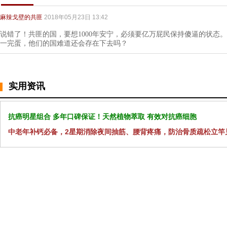
麻辣戈壁的共匪
2018年05月23日 13:42
说错了！共匪的国，要想1000年安宁，必须要亿万屁民保持傻逼的状态
一完蛋，他们的国难道还会存在下去吗？
实用资讯
抗癌明星组合 多年口碑保证！天然植物萃取 有效对抗癌细胞
中老年补钙必备，2星期消除夜间抽筋、腰背疼痛，防治骨质疏松立竿