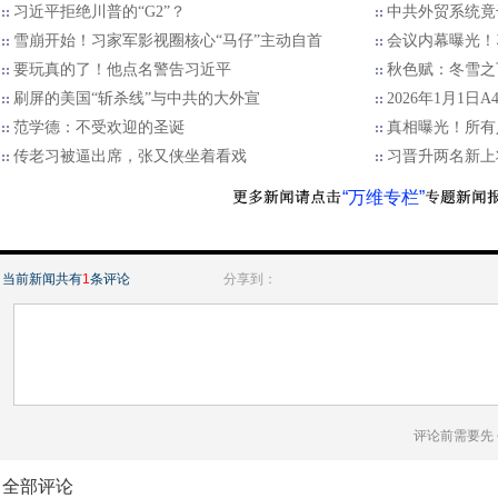
习近平拒绝川普的“G2”？
中共外贸系统竟
雪崩开始！习家军影视圈核心“马仔”主动自首
会议内幕曝光！
要玩真的了！他点名警告习近平
秋色赋：冬雪之
刷屏的美国“斩杀线”与中共的大外宣
2026年1月1日
范学德：不受欢迎的圣诞
真相曝光！所有
传老习被逼出席，张又侠坐着看戏
习晋升两名新上
“万维专栏”
当前新闻共有
1
条评论
分享到：
评论前需要先
全部评论