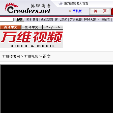
设万维读者为首页
首
页
手机版
即时新闻
|
焦点新闻
|
图片新闻
|
万维视频
|
环球大观
|
中国嘹望
|
>
> 正文
万维读者网
万维视频