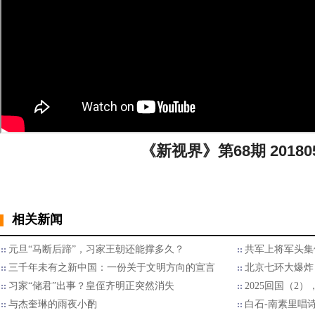
《新视界》第68期 20180
相关新闻
元旦“马断后蹄”，习家王朝还能撑多久？
共军上将军头集
三千年未有之新中国：一份关于文明方向的宣言
北京七环大爆炸
习家“储君”出事？皇侄齐明正突然消失
2025回国（2
与杰奎琳的雨夜小酌
白石-南素里唱