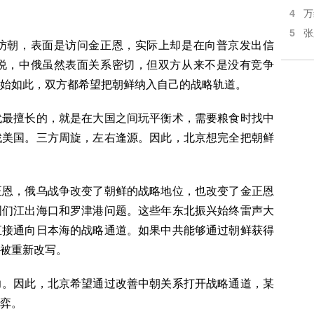
4
万
5
张
访朝，表面是访问金正恩，实际上却是在向普京发出信
说，中俄虽然表面关系密切，但双方从来不是没有竞争
开始如此，双方都希望把朝鲜纳入自己的战略轨道。
代最擅长的，就是在大国之间玩平衡术，需要粮食时找中
找美国。三方周旋，左右逢源。因此，北京想完全把朝鲜
正恩，俄乌战争改变了朝鲜的战略地位，也改变了金正恩
图们江出海口和罗津港问题。这些年东北振兴始终雷声大
直接通向日本海的战略通道。如果中共能够通过朝鲜获得
局将被重新改写。
力。因此，北京希望通过改善中朝关系打开战略通道，某
博弈。