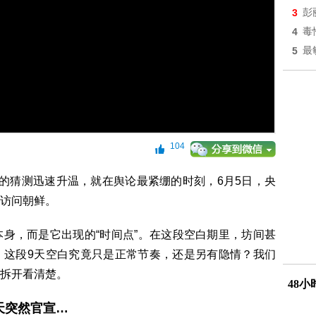
3
彭
4
毒
5
最
104
的猜测迅速升温，就在舆论最紧绷的时刻，6月5日，央
访问朝鲜。
身，而是它出现的“时间点”。在这段空白期里，坊间甚
，这段9天空白究竟只是正常节奏，还是另有隐情？我们
拆开看清楚。
48
9天突然官宣…