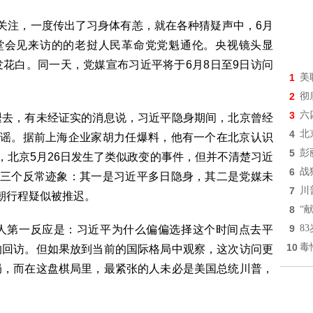
关注，一度传出了习身体有恙，就在各种猜疑声中，6月
堂会见来访的的老挝人民革命党党魁通伦。央视镜头显
花白。同一天，党媒宣布习近平将于6月8日至9日访问
1
美
2
彻
3
六
褪去，有未经证实的消息说，习近平隐身期间，北京曾经
4
北
辟谣。据前上海企业家胡力任爆料，他有一个在北京认识
5
彭
，北京5月26日发生了类似政变的事件，但并不清楚习近
6
战
于三个反常迹象：其一是习近平多日隐身，其二是党媒未
7
川
平访朝行程疑似被推迟。
8
“
9
8
人第一反应是：习近平为什么偏偏选择这个时间点去平
10
毒
的回访。但如果放到当前的国际格局中观察，这次访问更
局，而在这盘棋局里，最紧张的人未必是美国总统川普，