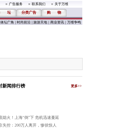
广告服务
联系我们
关于万维
论
坛
分类广告
购
物
体坛广角
|
时尚前沿
|
旅游天地
|
商业资讯
|
万维争鸣
小时新闻排行榜
更多>>
底熄火！上海“倒”下 危机迅速蔓延
京失控：200万人离开，惨状惊人