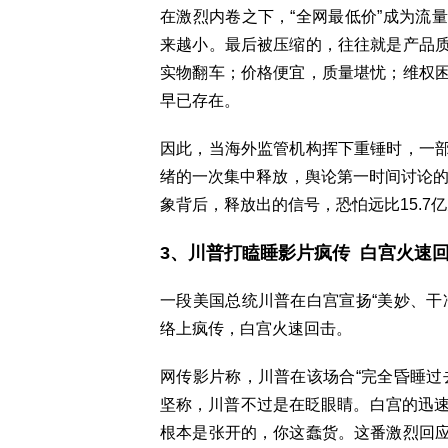
在激烈内卷之下，“全网最低价”成为流
来越小。最后被压缩的，往往就是产品
实物翻车；价格便宜，质量堪忧；维权
早已存在。
因此，当海外监管机构挥下重锤时，一
绪的一次集中释放，舆论第一时间讨论的不
象背后，释放出的信号，恐怕远比15.7
3、川普打瞌睡影片疯传 白宫火速
一段美国总统川普在白宫宣扬“美妙、干
络上疯传，白宫火速回击。
网传影片称，川普在该场合“完全昏睡过
坚称，川普不过是在眨眼睛。白宫的迅速
根本是张开的，你这蠢货。这番激烈回