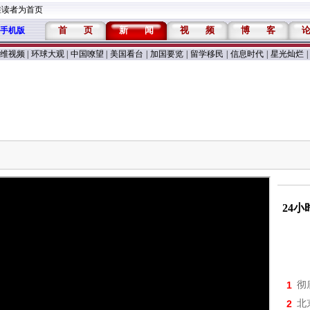
维读者为首页
首
页
新
闻
视
频
博
客
手机版
维视频
|
环球大观
|
中国嘹望
|
美国看台
|
加国要览
|
留学移民
|
信息时代
|
星光灿烂
|
24
1
彻
2
北