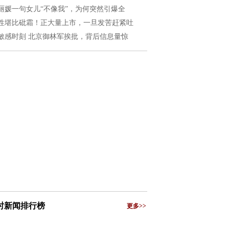
丽媛一句女儿“不像我”，为何突然引爆全
性堪比砒霜！正大量上市，一旦发苦赶紧吐
敏感时刻 北京御林军挨批，背后信息量惊
小时新闻排行榜
更多>>