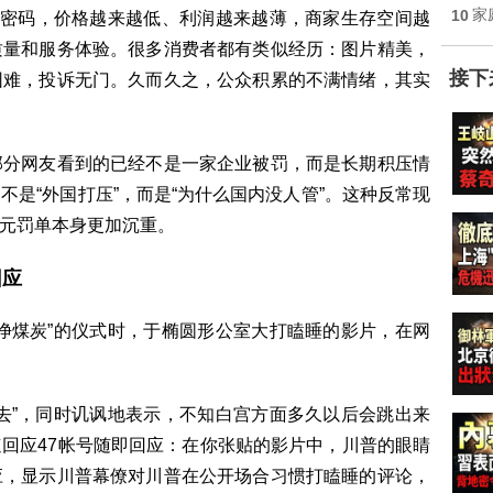
10
家
量密码，价格越来越低、利润越来越薄，商家生存空间越
质量和服务体验。很多消费者都有类似经历：图片精美，
接下
困难，投诉无门。久而久之，公众积累的不满情绪，其实
部分网友看到的已经不是一家企业被罚，而是长期积压情
是“外国打压”，而是“为什么国内没人管”。这种反常现
亿元罚单本身更加沉重。
回应
净煤炭”的仪式时，于椭圆形公室大打瞌睡的影片，在网
去”，同时讥讽地表示，不知白宫方面多久以后会跳出来
回应47帐号随即回应：在你张贴的影片中，川普的眼睛
应，显示川普幕僚对川普在公开场合习惯打瞌睡的评论，