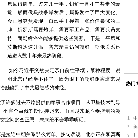
原因很简单。过去几十年，朝鲜一直和中共走的最
近，然而俄乌战争爆发后，局势发生了巨大变化。
金正恩突然发现，自己手里握着一张价值暴涨的王
牌，俄罗斯需要炮弹、需要军工产品、需要兵员支
持，而朝鲜恰恰能够提供这些资源。 于是，平壤和
莫斯科迅速升温，普京亲自访问朝鲜，朝俄关系迅
速进入数十年来最热阶段。
如今习近平突然决定亲自前往平壤，某种程度上说
明北京已经坐不住了，因为眼下的朝鲜距离北京越
热门
这恰恰触碰到了中共最敏感的神经。
放了许多过去不愿提供的军事合作项目，从卫星技术到导
一个完全由俄罗斯扶持起来、而且越来越不受控制的朝
1
中
立外交空间的金正恩，未来绝不会乖乖听话。
2
美
不是拉近中朝关系那么简单。换句话说，北京正在和莫斯
3
川