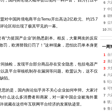
罚，国内舆论场大概率会出现同一种声音，“西方打压中
6
六
7
中
8
胡
盟对中国跨境电商平台Temu开出高达2亿欧元、约15.7
9
尘
评论区却出现了极其罕见的一幕。
10
2
有“力挺国产企业”的熟悉剧本。相反，大量网友的反应
内不敢罚，欧洲替我们罚了！”这种现象，恐怕比罚单本身更
一周
1
台
2
美
时间抽检，发现平台部分商品存在安全隐患，包括电器产
3
大
险以及平台审核机制存在漏洞等问题。欧盟认为，这不仅
4
六
缺陷。
5
纪
6
可
有意思的是，国内舆论似乎并不关心企业如何申辩。大家讨
7
六
为什么这么多消费者和商家，对一家中国企业被海外重
8
犹
许就藏在这些年互联网平台经济的发展轨迹里。
9
鲁