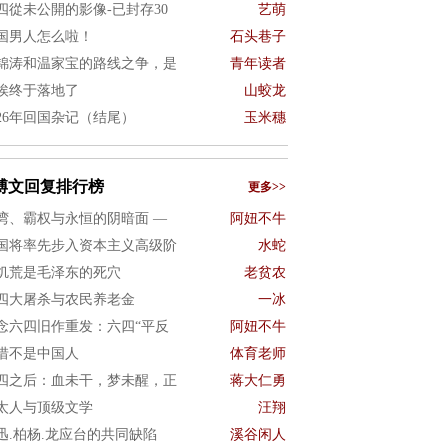
四從未公開的影像-已封存30
艺萌
国男人怎么啦！
石头巷子
锦涛和温家宝的路线之争，是
青年读者
埃终于落地了
山蛟龙
026年回国杂记（结尾）
玉米穗
博文回复排行榜
更多>>
湾、霸权与永恒的阴暗面 —
阿妞不牛
国将率先步入资本主义高级阶
水蛇
饥荒是毛泽东的死穴
老贫农
四大屠杀与农民养老金
一冰
念六四旧作重发：六四“平反
阿妞不牛
惜不是中国人
体育老师
四之后：血未干，梦未醒，正
蒋大仁勇
太人与顶级文学
汪翔
迅.柏杨.龙应台的共同缺陷
溪谷闲人