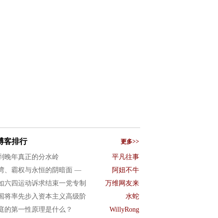
博客排行
更多>>
到晚年真正的分水岭
平凡往事
湾、霸权与永恒的阴暗面 —
阿妞不牛
如六四运动诉求结束一党专制
万维网友来
国将率先步入资本主义高级阶
水蛇
庭的第一性原理是什么？
WillyRong