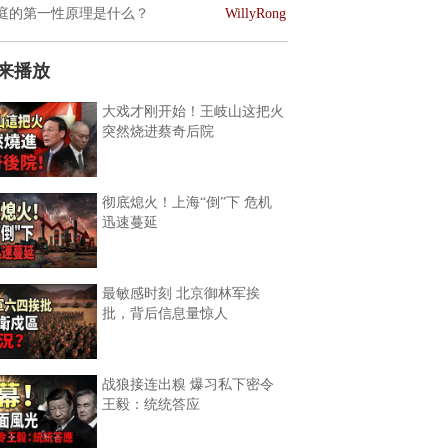
庭的第一性原理是什么？
WillyRong
来播放
大戏才刚开始！王岐山这把火
突然烧进蔡奇后院
彻底熄火！上海“倒”下 危机
迅速蔓延
最敏感时刻 北京御林军挨
批，背后信息量惊人
战狼接连出糗 爆习私下密令
王毅：统统答应