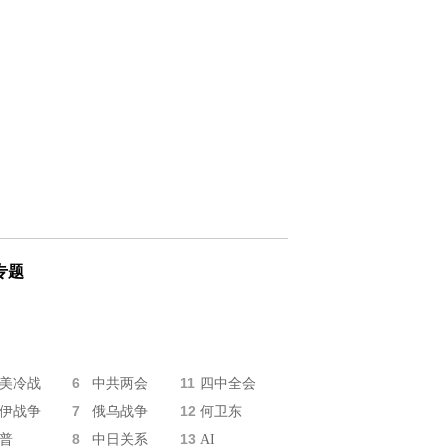
专题
6
11
美冷战
中共两会
四中全会
7
12
伊战争
俄乌战争
何卫东
8
13
普
中日关系
AI