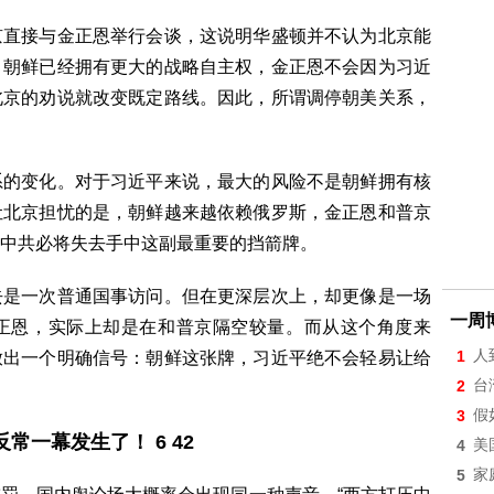
京直接与金正恩举行会谈，这说明华盛顿并不认为北京能
，朝鲜已经拥有更大的战略自主权，金正恩不会因为习近
北京的劝说就改变既定路线。因此，所谓调停朝美关系，
系的变化。对于习近平来说，最大的风险不是朝鲜拥有核
让北京担忧的是，朝鲜越来越依赖俄罗斯，金正恩和普京
去，中共必将失去手中这副最重要的挡箭牌。
去是一次普通国事访问。但在更深层次上，却更像是一场
一周
正恩，实际上却是在和普京隔空较量。而从这个角度来
1
人
放出一个明确信号：朝鲜这张牌，习近平绝不会轻易让给
2
台
3
假
一幕发生了！ 6 42
4
美
5
家