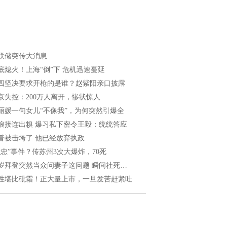
联储突传大消息
底熄火！上海“倒”下 危机迅速蔓延
四坚决要求开枪的是谁？赵紫阳亲口披露
京失控：200万人离开，惨状惊人
丽媛一句女儿“不像我”，为何突然引爆全
狼接连出糗 爆习私下密令王毅：统统答应
普被击垮了 他已经放弃执政
献忠”事件？传苏州3次大爆炸，70死
3岁拜登突然当众问妻子这问题 瞬间社死…
性堪比砒霜！正大量上市，一旦发苦赶紧吐