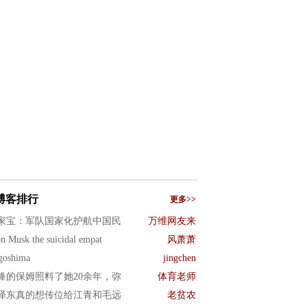
博客排行
更多>>
家宝：军队国家化护航中国民
万维网友来
n Musk the suicidal empat
风萧萧
goshima
jingchen
绛的保姆照料了她20余年，弥
体育老师
泽东真的想传位给江青和毛远
老贫农