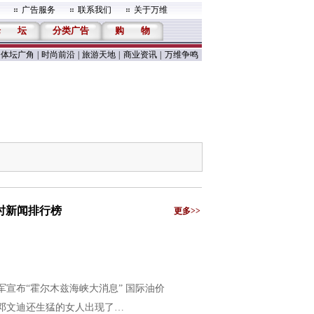
广告服务
联系我们
关于万维
论
坛
分类广告
购
物
体坛广角
|
时尚前沿
|
旅游天地
|
商业资讯
|
万维争鸣
小时新闻排行榜
更多>>
军宣布“霍尔木兹海峡大消息” 国际油价
邓文迪还生猛的女人出现了…