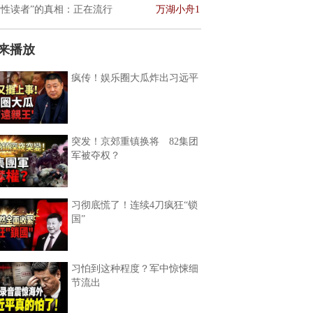
女性读者”的真相：正在流行
万湖小舟1
来播放
疯传！娱乐圈大瓜炸出习远平
突发！京郊重镇换将 82集团
军被夺权？
习彻底慌了！连续4刀疯狂“锁
国”
习怕到这种程度？军中惊悚细
节流出