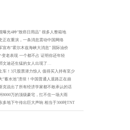
视曝光4种“致癌日用品” 很多人整箱地
史正在重演，一条消息震动中国网络
军宣布“霍尔木兹海峡大消息” 国际油价
 个变老表现 一个都不占 证明你还年轻
邓文迪还生猛的女人出现了…
上车！3只股票潜力惊人 值得买入持有至少
大“蓄水池”溃坝！中国普通人退路正在崩
斯克说出了所有经济学家都不敢承认的话
州8000万的顶级豪宅，扛不住一场大雨
东多地下午传出巨大声响 相当于300吨TNT