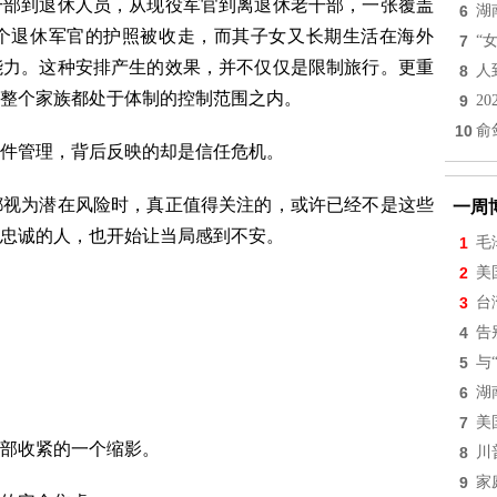
干部到退休人员，从现役军官到离退休老干部，一张覆盖
6
湖
个退休军官的护照被收走，而其子女又长期生活在海外
7
“
能力。这种安排产生的效果，并不仅仅是限制旅行。更重
8
人
整个家族都处于体制的控制范围之内。
9
2
10
俞
件管理，背后反映的却是信任危机。
都视为潜在风险时，真正值得关注的，或许已经不是这些
一周
忠诚的人，也开始让当局感到不安。
1
毛
2
美
3
台
4
告
5
与
6
湖
7
美
部收紧的一个缩影。
8
川
9
家