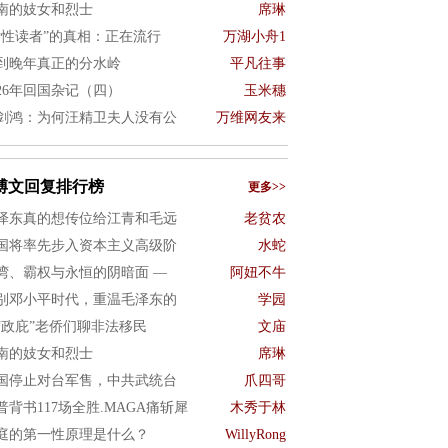
南的妓女和烈士
席琳
女性读者”的真相：正在流行
万湖小舟1
到晚年真正的分水岭
平凡往事
026年回国杂记（四）
玉米穗
剑鸿：为何汪精卫夫人没有公
万维网友来
博文回复排行榜
更多>>
泽东真的想传位给江青和毛远
老贫农
国将率先步入资本主义高级阶
水蛇
湾、霸权与永恒的阴暗面 —
阿妞不牛
别邓小平时代，重温毛泽东的
学园
“政庇”老侨们聊非法移民
文庙
南的妓女和烈士
席琳
国停止对台军售，中共武统台
爪四哥
普背书117场全胜.MAGA痛斩犀
木秀于林
庭的第一性原理是什么？
WillyRong