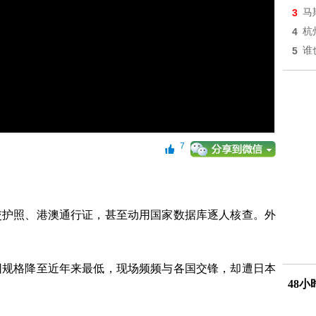
3
马
4
杭
5
谁
7
交护照、港澳通行证，甚至动用国家数据库逐人核查。外
团规格降至近年来最低，现场频频与各国交锋，却遭日本
48