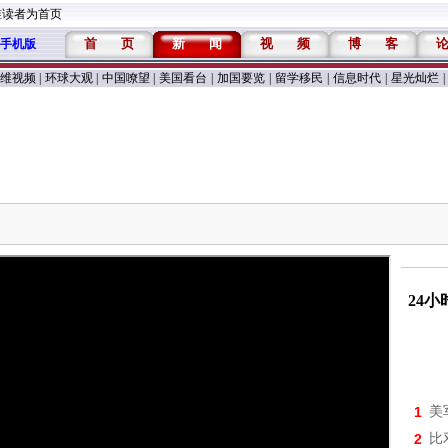
维读者为首页
首
页
新
闻
视
频
博
客
手机版
维视频
|
环球大观
|
中国嘹望
|
美国看台
|
加国要览
|
留学移民
|
信息时代
|
星光灿烂
|
24
1
美
2
比