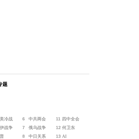
专题
6
11
美冷战
中共两会
四中全会
7
12
伊战争
俄乌战争
何卫东
8
13
普
中日关系
AI