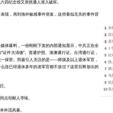
矶六四纪念馆又突然遭人潜入破坏。
常表现，再到海外敏感事件突发，这些看似无关的事件背
1
央
2
历
3
美
外媒体爆料，一份刚刚下发的内部通知显示，中共正在全
4
3
“证件大清缴”。普通护照、港澳通行证、台湾通行证，
5
比
统一保管。而最引人关注的是——师级及以上退休军官，
6
快
什么连已经退休多年的老军官都不放过？这背后释放出的
7
两
8
马
9
杭
5日。
10
美
间点却耐人寻味。
本外流风暴。