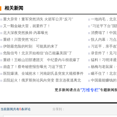
相关新闻
重大异常！董军突然消失 火箭军公开“反习”
一地鸡毛，北京
又一颗金融大雷，就要炸了！
“习近平下台”
北大深夜突然换帅 内幕曝光
消费塌了！中国
重磅！川普突然“松口”
惊人内幕：习点
伊朗最危险的时刻 可能真的来了
习近平，亲手改
危险信号！北京开始相信“自己能赢美国”了
录音炸了！见习
重磅！王岐山旧部遭团灭 中纪委内斗彻底爆了
猛料！习明泽通
崩盘了！蔡奇秘密报告曝光 习这下慌了
杨梅与老鼠屎：
医院爆满、全城抢水！河南尉氏县突发大规模事件
瞒不住了！北京
后院起火！俄罗斯舆论风向突变 普京连夜逃离北
中国最能赚钱的
“万维专栏”
当前新闻共有
0
条评论
分享到：