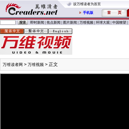
设万维读者为首页
首
页
手机版
即时新闻
|
焦点新闻
|
图片新闻
|
万维视频
|
环球大观
|
中国嘹望
|
>
> 正文
万维读者网
万维视频