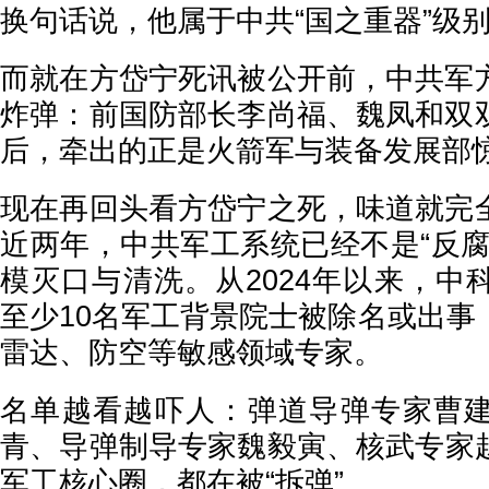
换句话说，他属于中共“国之重器”级
而就在方岱宁死讯被公开前，中共军
炸弹：前国防部长李尚福、魏凤和双
后，牵出的正是火箭军与装备发展部
现在再回头看方岱宁之死，味道就完
近两年，中共军工系统已经不是“反腐
模灭口与清洗。从2024年以来，中
至少10名军工背景院士被除名或出事
雷达、防空等敏感领域专家。
名单越看越吓人：弹道导弹专家曹
青、导弹制导专家魏毅寅、核武专家
军工核心圈，都在被“拆弹”。