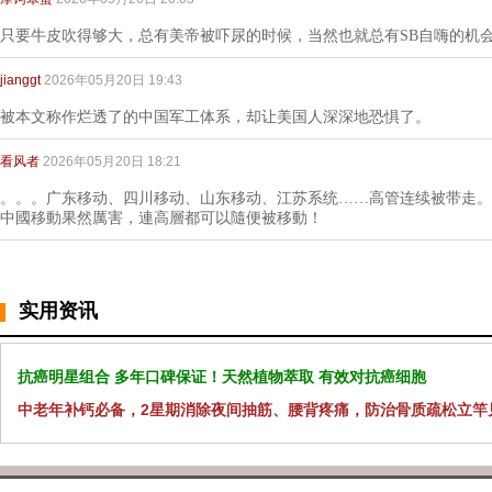
只要牛皮吹得够大，总有美帝被吓尿的时候，当然也就总有SB自嗨的机
jianggt
2026年05月20日 19:43
被本文称作烂透了的中国军工体系，却让美国人深深地恐惧了。
看风者
2026年05月20日 18:21
。。。广东移动、四川移动、山东移动、江苏系统……高管连续被带走。
中國移動果然厲害，連高層都可以隨便被移動！
实用资讯
抗癌明星组合 多年口碑保证！天然植物萃取 有效对抗癌细胞
中老年补钙必备，2星期消除夜间抽筋、腰背疼痛，防治骨质疏松立竿