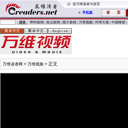
设万维读者为首页
首
页
手机版
即时新闻
|
焦点新闻
|
图片新闻
|
万维视频
|
环球大观
|
中国嘹望
|
>
> 正文
万维读者网
万维视频