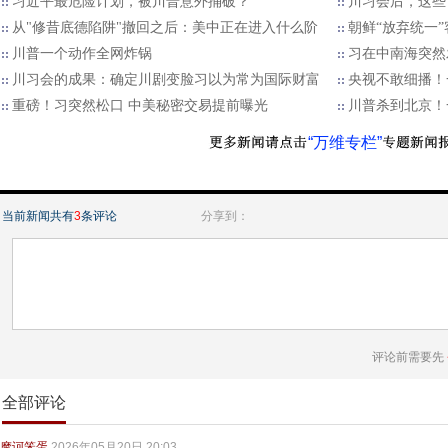
习近平最危险计划，被川普意外捅破？
川习会后，这些
从"修昔底德陷阱"撤回之后：美中正在进入什么阶
朝鲜“放弃统一
川普一个动作全网炸锅
习在中南海突然
川习会的成果：确定川剧变脸习以为常为国际财富
央视不敢细播！
重磅！习突然松口 中美秘密交易提前曝光
川普杀到北京！
“万维专栏”
当前新闻共有
3
条评论
分享到：
评论前需要先
全部评论
摩诃笨蛋
2026年05月20日 20:03