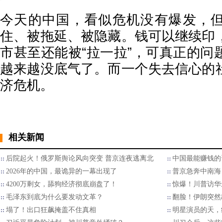
今天的中国，看似危机没有爆发，
住、被拖延、被隐藏。钱可以继续印
市甚至还能被“拉一拉”，可真正的问
越来越没底气了。而一个失去信心的
济危机。
相关新闻
后院起火！俄罗斯舆论风向突变 普京连夜逃离北
中国最能赚钱的
2026年的中国，最诡异的一幕出现了
普京急奔中南海
4200万剩女，舔狗经济彻底崩盘了！
惊爆！川普访华
毛泽东到底为什么要发动文革？
翻脸！伊朗突然
塌了！出口狂飙掩盖不住真相
明星演员的天，