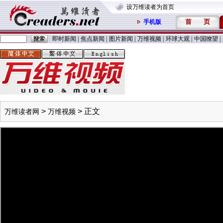
设万维读者为首页
首
页
手机版
即时新闻
|
焦点新闻
|
图片新闻
|
万维视频
|
环球大观
|
中国嘹望
|
>
> 正文
万维读者网
万维视频