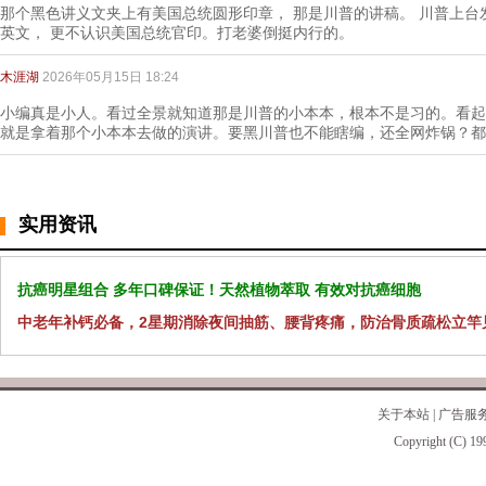
那个黑色讲义文夹上有美国总统圆形印章， 那是川普的讲稿。 川普上
英文， 更不认识美国总统官印。打老婆倒挺内行的。
木涯湖
2026年05月15日 18:24
小编真是小人。看过全景就知道那是川普的小本本，根本不是习的。看起
就是拿着那个小本本去做的演讲。要黑川普也不能瞎编，还全网炸锅？都
实用资讯
抗癌明星组合 多年口碑保证！天然植物萃取 有效对抗癌细胞
中老年补钙必备，2星期消除夜间抽筋、腰背疼痛，防治骨质疏松立竿
关于本站
|
广告服
Copyright (C) 19