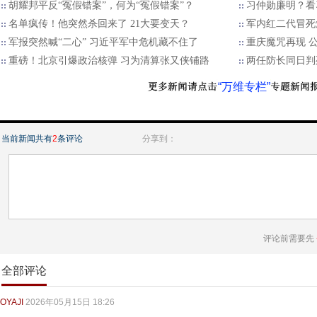
胡耀邦平反“冤假错案”，何为“冤假错案”？
习仲勋廉明？看
名单疯传！他突然杀回来了 21大要变天？
军内红二代冒死
军报突然喊“二心” 习近平军中危机藏不住了
重庆魔咒再现 
重磅！北京引爆政治核弹 习为清算张又侠铺路
两任防长同日判
“万维专栏”
当前新闻共有
2
条评论
分享到：
评论前需要先
全部评论
OYAJI
2026年05月15日 18:26