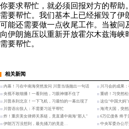
你要求帮忙，就必须回报对方的帮助
需要帮忙。我们基本上已经摧毁了伊
可能还需要做一点收尾工作。当被问
向伊朗施压以重新开放霍尔木兹海峡
需要帮忙。
相关新闻
内幕！习在中南海突然发问 川普当场抛出一句话
川习会的成果：
央视不敢细播！一看到他，习眼神绷不住了
重磅！习突然松
川普杀到北京！一下飞机，习最怕的一幕出现了
这位“中国大妈
川普语出惊人：不需要习近平帮忙
海湾大国，突然
炸！重庆美女律师关系链，竟直通中南海“那人”
6万亿债务 终
伊朗万万没想到，最先捅刀的竟是…
中央军委办公厅