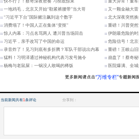
快不行了！蔡奇深夜密奏 习彻底惊呆
重大异常！董军
一地鸡毛，北京又开始“勒紧裤腰带”当大哥
又一颗金融大雷
“习近平下台”国际赌注飙到这个数字
北大深夜突然换
消费塌了！中国人正在集体“变抠”
重磅！川普突然
惊人内幕：习点名骂两人 遭川普当场回击
伊朗最危险的时
习近平，亲手改写了中国的命运
危险信号！北京
录音炸了！见习到底有多折腾？军队干部说出内幕
重磅！王岐山旧
猛料！习明泽通过神秘机构代表习发号施令
崩盘了！蔡奇秘
杨梅与老鼠屎：一锅没人敢喝的稀饭
医院爆满、全城
“万维专栏”
当前新闻共有
1
条评论
分享到：