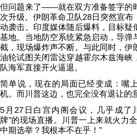
但问题来了——就在双方准备签字的
次升级。伊朗革命卫队28日突然宣布
动袭击。印度媒体随后爆料，目标疑
基地。当地防空系统紧急启动，导弹
截，现场爆炸声不断。与此同时，伊
油轮试图关闭雷达穿越霍尔木兹海峡
队海军直接开火逼退。
简单说，现在的局面已经变成：嘴
机。而川普这边，也完全没有退让的
5月27日白宫内阁会议，几乎成了
牌”的现场直播。川普一上来就火力全
中期选举？我根本不在乎！”