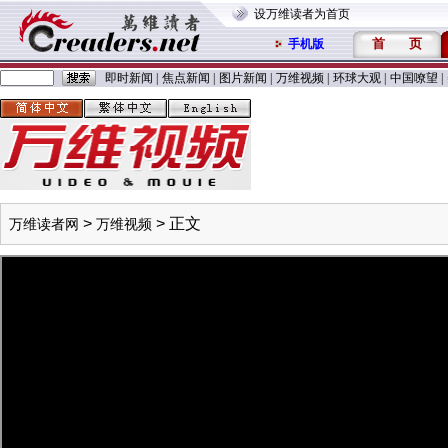
设万维读者为首页
首
页
手机版
即时新闻
|
焦点新闻
|
图片新闻
|
万维视频
|
环球大观
|
中国嘹望
|
>
> 正文
万维读者网
万维视频