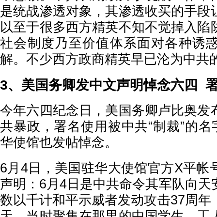
是统战渗透对象，其渗透收买的手段
以至于很多西方精英不知不觉掉入陷
社会制度乃至价值体系面对各种诱
解。不少西方政商精英早已沦为中共
3、美国务卿发中文声明悼念六四 
今年六四纪念日，美国务卿卢比奥发
共暴政，署名使用被中共“制裁”的名
华使馆也发帖悼念。
6月4日，美国驻华大使馆官方X平帐
声明：6月4日是中共命令其军队向天
数以千计和平示威者发动攻击37周年
天。当时聚集在那里的中国学生、工