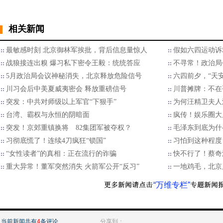
相关新闻
最敏感时刻 北京御林军挨批，背后信息量惊人
假如六四运动诉
战狼接连出糗 爆习私下密令王毅：统统答应
不寻常！政治局
5月政治局会议神秘消失，北京释放危险信号
六四前夕，“天
川习会后中美夏威夷密会 释放重磅信号
川普摊牌：不在
突发：中共对师级以上军官“下狠手”
为何汪精卫夫人
台湾、霸权与永恒的阴暗面
疯传！娱乐圈大
突发！京郊重镇换将 82集团军被夺权？
毛泽东到底为什
习彻底慌了！连续4刀疯狂“锁国”
习怕到这种程度
“女性读者”的真相：正在流行的诈骗
快不行了！蔡奇
重大异常！董军突然消失 火箭军公开“反习”
一地鸡毛，北京
“万维专栏”
当前新闻共有
4
条评论
分享到：