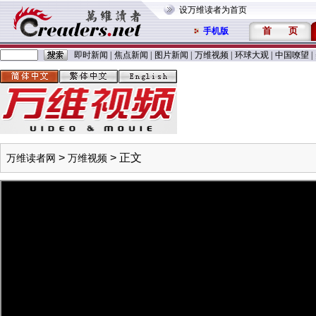
设万维读者为首页
首
页
手机版
即时新闻
|
焦点新闻
|
图片新闻
|
万维视频
|
环球大观
|
中国嘹望
|
>
> 正文
万维读者网
万维视频