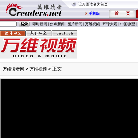
设万维读者为首页
首
页
手机版
即时新闻
|
焦点新闻
|
图片新闻
|
万维视频
|
环球大观
|
中国嘹望
|
>
> 正文
万维读者网
万维视频