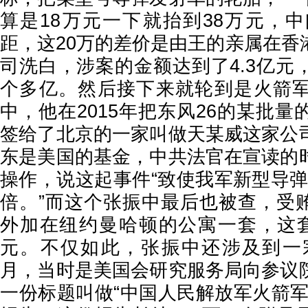
算是18万元一下就抬到38万元，中
距，这20万的差价是由王的亲属在香
司洗白，涉案的金额达到了4.3亿元
个多亿。然后接下来就轮到是火箭
中，他在2015年把东风26的某批
签给了北京的一家叫做天某威这家公
东是美国的基金，中共法官在宣读的
操作，说这起事件“致使我军新型导弹
倍。”而这个张振中最后也被查，受贿
外加在纽约曼哈顿的公寓一套，这套
元。不仅如此，张振中还涉及到一宗大
月，当时是美国会研究服务局向参议
一份标题叫做“中国人民解放军火箭军