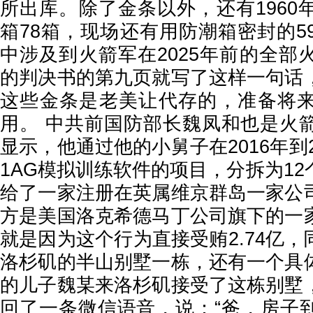
所出库。除了金条以外，还有1960
箱78箱，现场还有用防潮箱密封的5
中涉及到火箭军在2025年前的全部
的判决书的第九页就写了这样一句话
这些金条是老美让代存的，准备将
用。 中共前国防部长魏凤和也是火
显示，他通过他的小舅子在2016年到2
1AG模拟训练软件的项目，分拆为1
给了一家注册在英属维京群岛一家公
方是美国洛克希德马丁公司旗下的一
就是因为这个行为直接受贿2.74亿
洛杉矶的半山别墅一栋，还有一个具
的儿子魏某来洛杉矶接受了这栋别墅
回了一条微信语音，说：“爸，房子