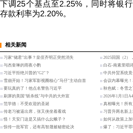
下调25个基点至2.25%，同时将银行
存款利率为2.20%。
相关新闻
习家“储君”出事？皇侄齐明正突然消失
2025回国（2
与杰奎琳的雨夜小酌
白石-南素里唱
习近平拒绝川普的“G2”？
中共外贸系统竟
雪崩开始！习家军影视圈核心“马仔”主动自首
会议内幕曝光！
要玩真的了！他点名警告习近平
秋色赋：冬雪之
刷屏的美国“斩杀线”与中共的大外宣
2026年1月1日
范学德：不受欢迎的圣诞
真相曝光！所有
传老习被逼出席，张又侠坐着看戏
习晋升两名新上
怪！天安门这是又搞什么幺蛾子？
如何从政策上加
惊传一批军官，还有高智晟被秘密处决
爆了：习近平罪