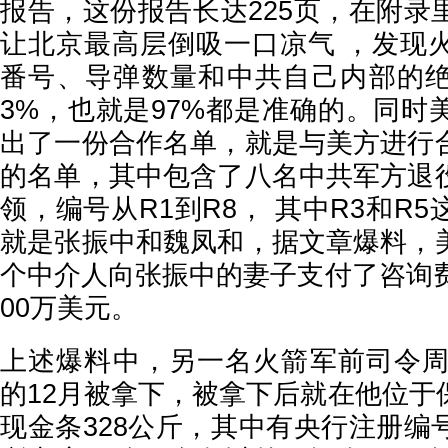
报告，这份报告长达225页，在附录
让北京最高层倒吸一口凉气 ，发现
番号、导弹数量和中共自己内部的
3%，也就是97%都是准确的。同时
出了一份合作名单，就是与美方进行
的名单，其中包含了八名中共军方退
领，编号从R1到R8， 其中R3和R
就是张振中和魏凤和，据文章爆料，
个中介人向张振中的妻子支付了咨询费
00万美元。
上述爆料中，另一名火箭军前司令周亚
的12月被拿下，被拿下后就在他位于
现金条328公斤，其中有央行注册编