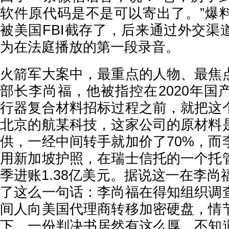
软件原代码是不是可以寄出了。”爆
被美国FBI截存了，后来通过外交渠
为在法庭播放的第一段录音。
火箭军大案中，最重点的人物、最焦
部长李尚福，他被指控在2020年国
行器复合材料招标过程之前，就把这
北京的航某科技，这家公司的原材料
供，一经中间转手就加价了70%，而
用新加坡护照，在瑞士信托的一个托
季进账1.38亿美元。据说这一在李尚
了这么一句话：李尚福在得知组织调
间人向美国代理商转移加密硬盘，情
下，一份判决书居然有这么厚，不知