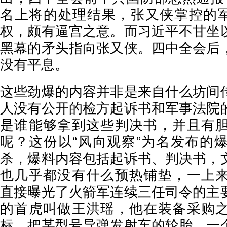
名上将的处理结果，张又侠掌控的军
权，颇有逼宫之意。而习近平不甘坐
黑幕的矛头指向张又侠。四中全会后
没有平息。
这些劲爆的内容并非是来自什么坊间
人没有公开的检方起诉书和军事法院
是谁能够拿到这些判决书，并且有
呢？这份以“风向观察”为名发布的
杀，爆料内容包括起诉书、判决书，
也几乎都没有什么预热铺垫，一上
直接曝光了火箭军连续三任司令的主
的首虎叫做王洪瑶，他在装备采购
标，把某型号导弹发射车的轮胎，一