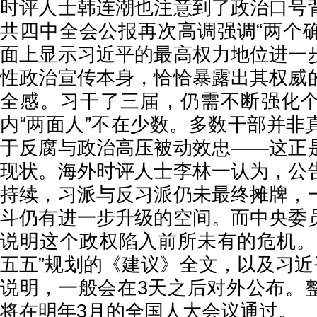
时评人士韩连潮也注意到了政治口号
共四中全会公报再次高调强调“两个确
面上显示习近平的最高权力地位进一
性政治宣传本身，恰恰暴露出其权威
全感。习干了三届，仍需不断强化
内“两面人”不在少数。多数干部并非
于反腐与政治高压被动效忠——这正
现状。海外时评人士李林一认为，公
持续，习派与反习派仍未最终摊牌，
斗仍有进一步升级的空间。而中央委
说明这个政权陷入前所未有的危机。
五五”规划的《建议》全文，以及习近
说明，一般会在3天之后对外公布。
将在明年3月的全国人大会议通过。