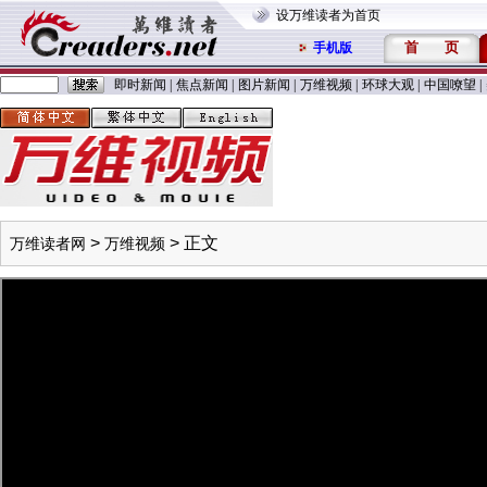
设万维读者为首页
首
页
手机版
即时新闻
|
焦点新闻
|
图片新闻
|
万维视频
|
环球大观
|
中国嘹望
|
>
> 正文
万维读者网
万维视频