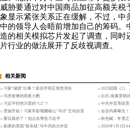
威胁要通过对中国商品加征高额关税
象显示紧张关系正在缓解，不过，中
中的领导人会晤前增加自己的筹码。
造的相关模拟芯片发起了调查，同时
片行业的做法展开了反歧视调查。
相关新闻
习家“储君”出事？皇侄齐明正突然消失
2025回国（2
与杰奎琳的雨夜小酌
白石-南素里唱
习近平拒绝川普的“G2”？
中共外贸系统竟
雪崩开始！习家军影视圈核心“马仔”主动自首
会议内幕曝光！
要玩真的了！他点名警告习近平
秋色赋：冬雪之
刷屏的美国“斩杀线”与中共的大外宣
2026年1月1日