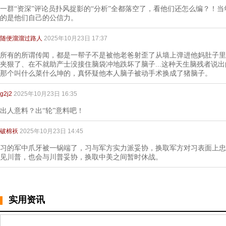
一群“资深”评论员扑风捉影的“分析”全都落空了，看他们还怎么编？！
的是他们自己的公信力。
随便溜溜过路人
2025年10月23日 17:37
所有的所谓传闻，都是一帮子不是被他老爸射歪了从墙上弹进他妈肚子里
夹狠了、在不就助产士没接住脑袋冲地跌坏了脑子...这种天生脑残者说
那个叫什么菜什么坤的，真怀疑他本人脑子被动手术换成了猪脑子。
g2j2
2025年10月23日 16:35
出人意料？出“轮”意料吧！
破棉袄
2025年10月23日 14:45
习的军中爪牙被一锅端了，习与军方实力派妥协，换取军方对习表面上忠
见川普，也会与川普妥协，换取中美之间暂时休战。
实用资讯