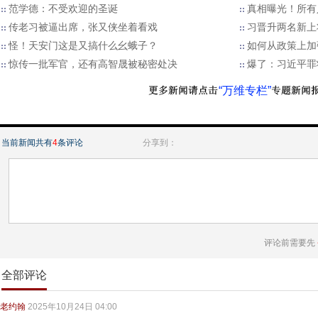
范学德：不受欢迎的圣诞
真相曝光！所有
传老习被逼出席，张又侠坐着看戏
习晋升两名新上
怪！天安门这是又搞什么幺蛾子？
如何从政策上加
惊传一批军官，还有高智晟被秘密处决
爆了：习近平罪
“万维专栏”
当前新闻共有
4
条评论
分享到：
评论前需要先
全部评论
老约翰
2025年10月24日 04:00