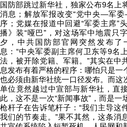
国防部跳过新华社，独家公布9名上
消息；解放军报改变“党中央—军委
序；党媒在报道中回避“军委主席”
播》装“哑巴”，对这场军中地震只
夕，中共国防部官网突然发布了
息：“中央军委副主席何卫东等9名
法，被开除党籍、军籍。”其实在中
息发布有着严格的程序：哪怕只是一
也必须由新华社统一口径发布。而这
单位竟然越过中宣部与新华社，直
此，这不是一次“新闻事故”，而是一
枪杆子在告诉笔杆子：“我们主导这
我们的节奏走。”果不其然，这条消
共宣传系统陷入短暂死机。人民网和新