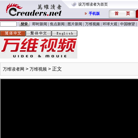
设万维读者为首页
首
页
手机版
即时新闻
|
焦点新闻
|
图片新闻
|
万维视频
|
环球大观
|
中国嘹望
|
>
> 正文
万维读者网
万维视频