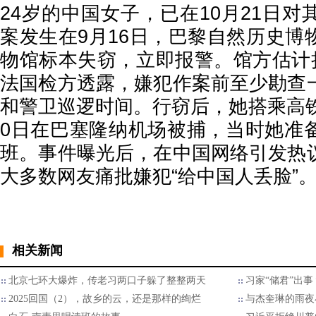
24岁的中国女子，已在10月21日
案发生在9月16日，巴黎自然历史博
物馆标本失窃，立即报警。馆方估计损
法国检方透露，嫌犯作案前至少勘查
和警卫巡逻时间。行窃后，她搭乘高铁
0日在巴塞隆纳机场被捕，当时她准
班。事件曝光后，在中国网络引发热
大多数网友痛批嫌犯“给中国人丢脸”
相关新闻
北京七环大爆炸，传老习两口子躲了整整两天
习家“储君”出
2025回国（2），故乡的云，还是那样的绚烂
与杰奎琳的雨夜