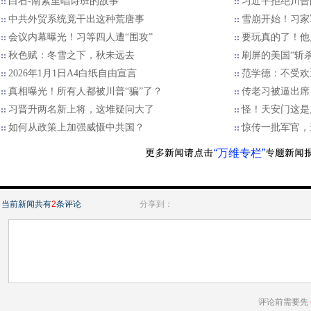
白石-南素里唱诗班的故事
习近平拒绝川普的
中共外贸系统竟干出这种荒唐事
雪崩开始！习家
会议内幕曝光！习等四人遭“围攻”
要玩真的了！他
秋色赋：冬雪之下，秋未远去
刷屏的美国“斩
2026年1月1日A4白纸自由宣言
范学德：不受欢
真相曝光！所有人都被川普“骗”了？
传老习被逼出席
习晋升两名新上将，这堆疑问大了
怪！天安门这是
如何从政策上加强威慑中共国？
惊传一批军官，
“万维专栏”
当前新闻共有
2
条评论
分享到：
评论前需要先