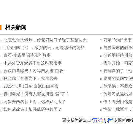
相关新闻
北京七环大爆炸，传老习两口子躲了整整两天
习家“储君”出
2025回国（2），故乡的云，还是那样的绚烂
与杰奎琳的雨夜
白石-南素里唱诗班的故事
习近平拒绝川普的
中共外贸系统竟干出这种荒唐事
雪崩开始！习家
会议内幕曝光！习等四人遭“围攻”
要玩真的了！他
秋色赋：冬雪之下，秋未远去
刷屏的美国“斩
2026年1月1日A4白纸自由宣言
范学德：不受欢
真相曝光！所有人都被川普“骗”了？
传老习被逼出席
习晋升两名新上将，这堆疑问大了
怪！天安门这是
如何从政策上加强威慑中共国？
惊传一批军官，
“万维专栏”