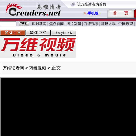
设万维读者为首页
首
页
手机版
即时新闻
|
焦点新闻
|
图片新闻
|
万维视频
|
环球大观
|
中国嘹望
|
>
> 正文
万维读者网
万维视频