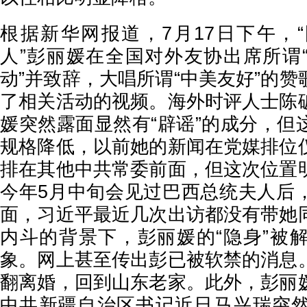
根据新华网报道，7月17日下午，
人”彭丽媛在全国对外友协出席所谓
动”并致辞，大唱所谓“中美友好”的
了相关活动的视频。海外时评人士陈
媛突然露面显然有“辟谣”的成分，但
规格降低，以前她的新闻在党媒排位
排在其他中共常委前面，但这次位置
今年5月中旬会见过巴西总统夫人后
面，习近平最近几次出访都没有带她
内斗的背景下，彭丽媛的“隐身”被
象。网上甚至传出彭已被软禁的消息
翻离婚，回到山东老家。此外，彭丽
中共新疆自治区书记近日马兴瑞突