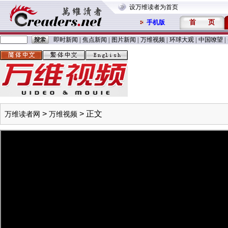
设万维读者为首页
首
页
手机版
即时新闻
|
焦点新闻
|
图片新闻
|
万维视频
|
环球大观
|
中国嘹望
|
>
> 正文
万维读者网
万维视频