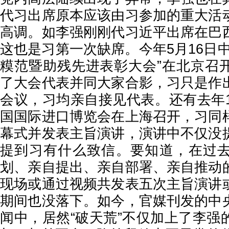
代习出席原本应该由习参加的重大活
高调。如李强刚刚代习近平出席在巴
这也是习第一次缺席。今年5月16日
糢范暨助残先进表彰大会”在北京召
了大会代表并同大家合影，习只是作
会议，习均亲自接见代表。还有去年1
国国际进口博览会在上海召开，习同
幕式并发表主旨演讲，演讲中不仅没
提到习有什么致信。要知道，在过
划、亲自提出、亲自部署、亲自推动
现场或通过视频共发表五次主旨演讲
期间也没落下。如今，官媒刊发的中
闻中，居然“破天荒”不仅加上了李强