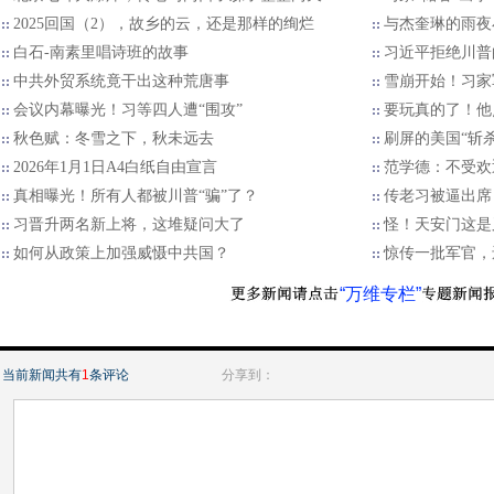
2025回国（2），故乡的云，还是那样的绚烂
与杰奎琳的雨夜
白石-南素里唱诗班的故事
习近平拒绝川普的
中共外贸系统竟干出这种荒唐事
雪崩开始！习家
会议内幕曝光！习等四人遭“围攻”
要玩真的了！他
秋色赋：冬雪之下，秋未远去
刷屏的美国“斩
2026年1月1日A4白纸自由宣言
范学德：不受欢
真相曝光！所有人都被川普“骗”了？
传老习被逼出席
习晋升两名新上将，这堆疑问大了
怪！天安门这是
如何从政策上加强威慑中共国？
惊传一批军官，
“万维专栏”
当前新闻共有
1
条评论
分享到：