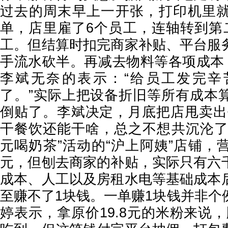
过去的周末早上一开张，打印机里
单，店里雇了6个员工，连轴转到第
工。但结算时扣完商家补贴、平台服
手流水砍半。再减去物料等各项成本，
李斌无奈的表示：“给员工发完辛
了。”实际上把设备折旧等所有成本
倒贴了。李斌决定，月底把店甩卖出
干餐饮还能干啥，总之不想共沉沦了。
元喝奶茶”活动的“沪上阿姨”店铺，
元，但刨去商家的补贴，实际只有六
成本、人工以及房租水电等基础成本
至赚不了1块钱。一单赚1块钱并非个
婷表示，拿原价19.8元的米粉来说，