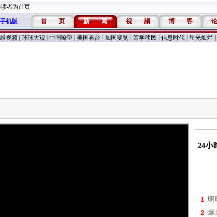
维读者为首页
首
页
新
闻
视
频
博
客
手机版
维视频
|
环球大观
|
中国嘹望
|
美国看台
|
加国要览
|
留学移民
|
信息时代
|
星光灿烂
|
24
1
明
2
爆