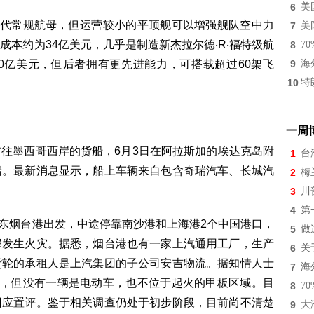
6
美
取代常规航母，但运营较小的平顶舰可以增强舰队空中力
7
美
本约为34亿美元，几乎是制造新杰拉尔德‧R‧福特级航
8
7
0亿美元，但后者拥有更先进能力，可搭载超过60架飞
9
海
10
特
一周
往墨西哥西岸的货船，6月3日在阿拉斯加的埃达克岛附
1
台
船。最新消息显示，船上车辆来自包含奇瑞汽车、长城汽
2
梅
3
川
4
第
山东烟台港出发，中途停靠南沙港和上海港2个中国港口，
5
做
部发生火灾。据悉，烟台港也有一家上汽通用工厂，生产
6
关
货轮的承租人是上汽集团的子公司安吉物流。据知情人士
7
海
上，但没有一辆是电动车，也不位于起火的甲板区域。目
8
7
回应置评。鉴于相关调查仍处于初步阶段，目前尚不清楚
9
大