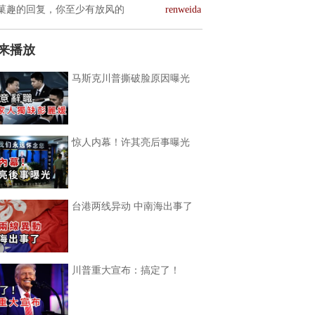
菓趣的回复，你至少有放风的
renweida
来播放
马斯克川普撕破脸原因曝光
惊人内幕！许其亮后事曝光
台港两线异动 中南海出事了
川普重大宣布：搞定了！