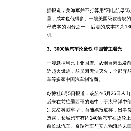
据报道，美海军并不打算用“闪电航母”
量，成本也低得多。一艘美国级攻击舰的成
母成本的四分之一，后者的成本约为13
机。
3、3000辆汽车沦废铁 中国苦主曝光
一艘悬挂利比里亚国旗、从烟台港出发前
近起火燃烧，船员因无法灭火，全部弃
车等多家中国汽车制造商。
彭博社6月5日报道，该船在5月26日从
后来在前往墨西哥的途中，于太平洋中
别克昂科威车型，而陆媒报道称，出事
透露，长城汽车有约140辆汽车在货轮
前长城汽车、奇瑞汽车与安吉物流均未