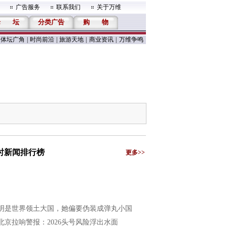
广告服务
联系我们
关于万维
论
坛
分类广告
购
物
体坛广角
|
时尚前沿
|
旅游天地
|
商业资讯
|
万维争鸣
小时新闻排行榜
更多>>
明是世界领土大国，她偏要伪装成弹丸小国
北京拉响警报：2026头号风险浮出水面