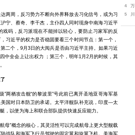
4
万
长达两周，反习势力不断向外界释放去习化信号，或为习
5
川
王沪宁、蔡奇、李干杰，主仆四人同时现身中南海习近平
的戏码，反习派现在不能掉以轻心，要防止习家军的反
下，习近平的权力是否稳固要看三个时间节点：第一个，
第二个，9月3日的大阅兵是否由习近平主持。如果习近
四中全会上让出权力 ；第三个，明年1月2月的时候，其
。
住了
级”两栖攻击舰“的黎波里”号此前已离开圣地亚哥海军基
显美国对日本防卫的承诺。太平洋舰队补充说，印度—太
艇，以便为海上和联合部队提供快速反应能力。
电航母”概念的核心，其灵活性可以完成航母上更大型舰载
军陆战队和海军飞行员驾驶的固定翼和旋翼飞机。美海军