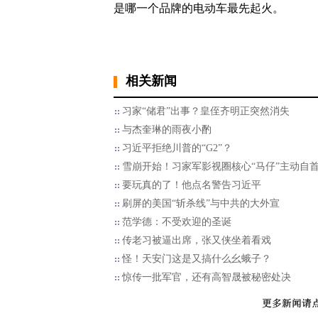
是哪一个品牌的电动车最先起火。
相关新闻
习家“储君”出事？皇侄齐明正突然消失
与杰奎琳的雨夜小酌
习近平拒绝川普的“G2”？
雪崩开始！习家军影视圈核心“马仔”主动自
要玩真的了！他点名警告习近平
刷屏的美国“斩杀线”与中共的大外宣
范学德：不受欢迎的圣诞
传老习被逼出席，张又侠坐着看戏
怪！天安门这是又搞什么幺蛾子？
惊传一批军官，还有高智晟被秘密处决