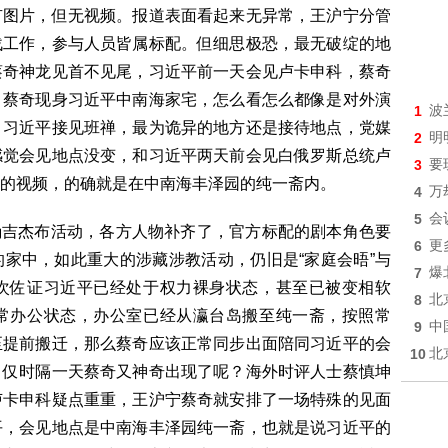
有图片，但无视频。报道表面看起来无异常，王沪宁分管
战工作，参与人员皆属标配。但细思极恐，最无破绽的地
蔡奇神龙见首不见尾，习近平前一天会见卢卡申科，蔡奇
，蔡奇现身习近平中南海家宅，怎么看怎么都像是对外演
1
波
，习近平接见班禅，最为诡异的地方还是接待地点，党媒
2
明
感觉会见地点没变，和习近平两天前会见白俄罗斯总统卢
3
要
的视频，的确就是在中南海丰泽园的纯一斋内。
4
万
5
会
确吉杰布活动，各方人物补齐了，官方标配的剧本角色要
6
更
家中，如此重大的涉藏涉教活动，仍旧是“家庭会晤”与
7
爆
次佐证习近平已经处于权力裸身状态，甚至已被变相软
8
北
常办公状态，办公室已经从瀛台岛搬至纯一斋，按照常
9
中
至提前搬迁，那么蔡奇应该正常同步出面陪同习近平的会
10
北
，仅时隔一天蔡奇又神奇出现了呢？海外时评人士蔡慎坤
卢卡申科疑点重重，王沪宁蔡奇就安排了一场特殊的见面
平，会见地点是中南海丰泽园纯一斋，也就是说习近平的