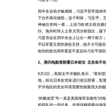
四中全会前夕敏感期，习近平异常隐身
下台作舆论铺垫，这个时候，习近平、
神秘住所纯一斋，上演习依然大权在握
扑。海外时评人士章天亮分析指出，眼
习是否会在四中全会上让出一两个权力；
平以军委主席的身份主持，他不大可能在
他别的政治局常委是不是还向习近平述职
2、美闪电航母部署日本前沿 北京坐不
6月2日，美国太平洋舰队表示，“美利坚
地，前往日本佐世保进行前沿部署，彰
平洋地区的安全环境需要性能最强大的舰
“的黎波里”号一直是美国海军实验性“闪
机联队的一些任务，此类战舰搭载由海