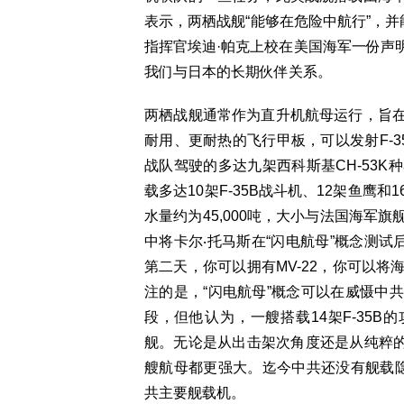
表示，两栖战舰“能够在危险中航行”，并
指挥官埃迪·帕克上校在美国海军一份声
我们与日本的长期伙伴关系。
两栖战舰通常作为直升机航母运行，旨
耐用、更耐热的飞行甲板，可以发射F-
战队驾驶的多达九架西科斯基CH-53
载多达10架F-35B战斗机、12架鱼
水量约为45,000吨，大小与法国海军
中将卡尔‧托马斯在“闪电航母”概念测试
第二天，你可以拥有MV-22，你可以
注的是，“闪电航母”概念可以在威慑中
段，但他认为，一艘搭载14架F-35B
舰。无论是从出击架次角度还是从纯粹的能
艘航母都更强大。迄今中共还没有舰载隐形
共主要舰载机。