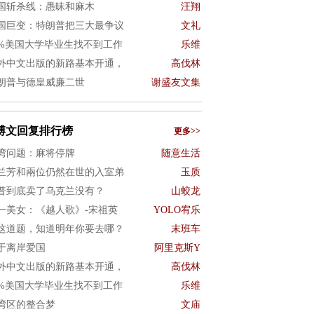
国斩杀线：愚昧和麻木
汪翔
国巨变：特朗普把三大最争议
文礼
0%美国大学毕业生找不到工作
乐维
外中文出版的新路基本开通，
高伐林
朗普与德皇威廉二世
谢盛友文集
博文回复排行榜
更多>>
湾问题：麻将停牌
随意生活
兰芳和兩位仍然在世的入室弟
玉质
普到底卖了乌克兰没有？
山蛟龙
一美女：《越人歌》-宋祖英
YOLO宥乐
这道题，知道明年你要去哪？
末班车
于离岸爱国
阿里克斯Y
外中文出版的新路基本开通，
高伐林
0%美国大学毕业生找不到工作
乐维
湾区的整合梦
文庙