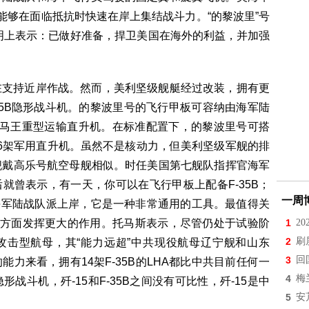
能够在面临抵抗时快速在岸上集结战斗力。“的黎波里”号
明上表示：已做好准备，捍卫美国在海外的利益，并加强
在支持近岸作战。然而，美利坚级舰艇经过改装，拥有更
35B隐形战斗机。的黎波里号的飞行甲板可容纳由海军陆
K种马王重型运输直升机。在标准配置下，的黎波里号可搭
鹰和16架军用直升机。虽然不是核动力，但美利坚级军舰的排
旗舰戴高乐号航空母舰相似。时任美国第七舰队指挥官海军
后就曾表示，有一天，你可以在飞行甲板上配备F-35B；
一周
将海军陆战队派上岸，它是一种非常通用的工具。最值得关
共方面发挥更大的作用。托马斯表示，尽管仍处于试验阶
1
2
2
刷
的攻击型航母，其“能力远超”中共现役航母辽宁舰和山东
3
回
力来看，拥有14架F-35B的LHA都比中共目前任何一
4
梅
战斗机，歼-15和F-35B之间没有可比性，歼-15是中
5
安