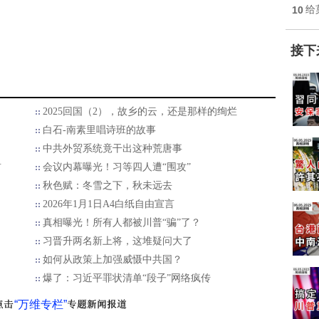
10
给
接下
2025回国（2），故乡的云，还是那样的绚烂
白石-南素里唱诗班的故事
中共外贸系统竟干出这种荒唐事
首
会议内幕曝光！习等四人遭“围攻”
秋色赋：冬雪之下，秋未远去
2026年1月1日A4白纸自由宣言
真相曝光！所有人都被川普“骗”了？
习晋升两名新上将，这堆疑问大了
如何从政策上加强威慑中共国？
爆了：习近平罪状清单“段子”网络疯传
“万维专栏”