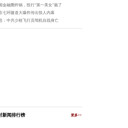
国金融圈炸锅，投行“第一美女”栽了
京七环隧道大爆炸传出惊人内幕
息：中共少校飞行员驾机自戕身亡
小时新闻排行榜
更多>>