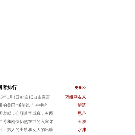
博客排行
更多>>
026年1月1日A4白纸自由宣言
万维网友来
屏的美国“斩杀线”与中共的
解滨
国杂感：仓颉造字成真，有图
思芦
兰芳和兩位仍然在世的入室弟
玉质
芃：男人的出轨和女人的出轨
水沫