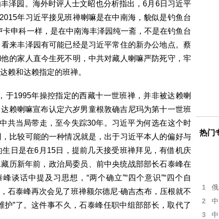
丰泽园。海外时评人士文昭也分析指出，6月6日习近平
。2015年习近平接见班禅喇嘛是在中南海，貌似是钓鱼台
见卢卡申科一样，是在中南海丰泽园纯一斋，不是在钓鱼台
。看来丰泽园有可能已经是习近平常住的新办公地点。蔡
和他的家人直今生死不明，中共对藏人喇嘛严防死守，牢
达赖和达赖指定的班禅。
，于1995年操控指定的西藏十一世班禅，并非被达赖喇
日，达赖喇嘛宣布认定六岁男童根敦确吉尼玛为第十一世班
被中共当局带走，至今失踪30年。习近平为何选在这个时
热门
明，比较可能的一种情况就是，出于习近平本人的偏好与
生日是在6月15日，提前几天接受班禅拜见，有借机庆
21藏历新年前，政治局委员、前中央统战部部长石泰峰在
峰谈话中提及习思想，“两个确立”“四个意识”“四个自
1
俄
13日，石泰峰再次会见了班禅额尔德尼·确吉杰布，压根就不
2
中
“两个维护”了。这件事不久，石泰峰任职中组部部长，取代了
3
中