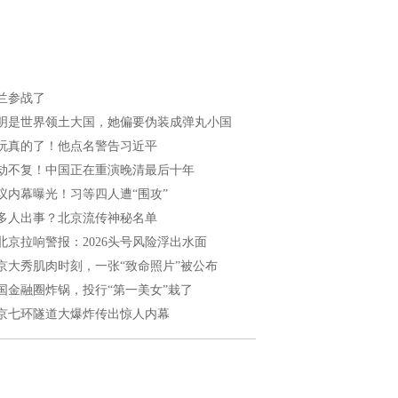
兰参战了
明是世界领土大国，她偏要伪装成弹丸小国
玩真的了！他点名警告习近平
劫不复！中国正在重演晚清最后十年
议内幕曝光！习等四人遭“围攻”
多人出事？北京流传神秘名单
北京拉响警报：2026头号风险浮出水面
京大秀肌肉时刻，一张“致命照片”被公布
国金融圈炸锅，投行“第一美女”栽了
京七环隧道大爆炸传出惊人内幕