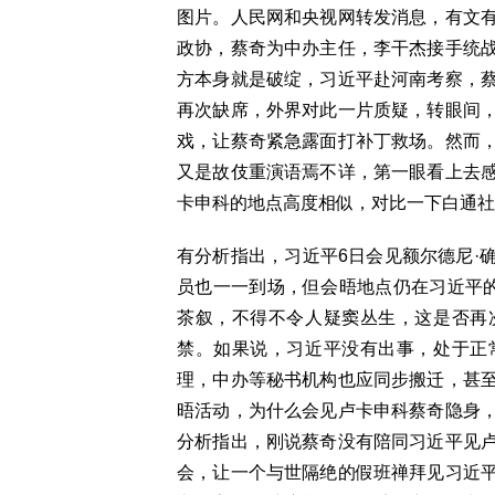
图片。人民网和央视网转发消息，有文
政协，蔡奇为中办主任，李干杰接手统
方本身就是破绽，习近平赴河南考察，
再次缺席，外界对此一片质疑，转眼间
戏，让蔡奇紧急露面打补丁救场。然而
又是故伎重演语焉不详，第一眼看上去
卡申科的地点高度相似，对比一下白通社
有分析指出，习近平6日会见额尔德尼·
员也一一到场，但会晤地点仍在习近平的
茶叙，不得不令人疑窦丛生，这是否再
禁。如果说，习近平没有出事，处于正
理，中办等秘书机构也应同步搬迁，甚
晤活动，为什么会见卢卡申科蔡奇隐身
分析指出，刚说蔡奇没有陪同习近平见
会，让一个与世隔绝的假班禅拜见习近