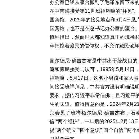
办公室已经从瀛台搬到了毛泽东留下来的
在中南海接受第11世班禅喇嘛的“拜见”
国宾馆。2025年的接见地点和6月4日
国宾馆，也不是在总书记办公室的瀛台
慎坤指出，然而世人都知道真正的班禅
牢把控着藏民的信仰权，不允许藏民敬拜
额尔德尼·确吉杰布是中共出于统战目的
嘛和藏民接受与认可，1995年5月14
禅喇嘛，5月17日，这名小男孩和家人
间接受班禅拜见，中共官方没有明确说
要求，据传习近平非常信佛，且习近平的
生的味道。值得留意的是，2024年2月
京会见了班禅额尔德尼·确吉杰布，石泰
信”“两个维护”，一年后的2025年2月
提“两个确立”“四个意识”“四个自信”
习派李干杰。