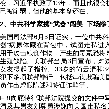
变，习近平执政了13年，而且他很会
已被削弱，但他的基本盘还在。
2、中共科学家携“武器”闯美 下场惨
美国司法部6月3日证实，一位中共科
器”病原体藏在背包中，试图走私进
用于攻击粮食作物，产生的毒素恐将
生殖缺陷。美联邦当局3日宣布，对
女友提起了指控。33岁的简云清和3
犯下多项联邦罪行，包括串谋欺骗美
员作出虚假陈述和签证诈欺等。
FBI向底特律联邦法院提交的文件中
清及其男友刘尊勇涉嫌向美国走私名为