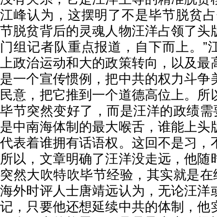
江峰认为，这摆明了不是毕节脱贫占
节脱贫背后的灵魂人物汪洋占领了头
门组记者队重点报道，自下而上。”
上政治运动和大的政策转向，以及最
是一个宣传惯例，把中共的权力斗争
民意，把它推到一个道德高位上。所
毕节突然变好了，而是汪洋的政绩需要
是中南海体制的最大喉舌，谁能上头
代表着谁拥有话语权。这回不是习，
所以，文章明确了汪洋没走远，他随
突然大吹特吹毕节经验，其实就是在给
海外时评人士唐靖远认为，无论汪洋
记，只要他还想延续中共的体制，他