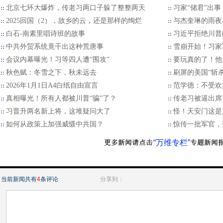
北京七环大爆炸，传老习两口子躲了整整两天
习家“储君”出
2025回国（2），故乡的云，还是那样的绚烂
与杰奎琳的雨夜
白石-南素里唱诗班的故事
习近平拒绝川普的
中共外贸系统竟干出这种荒唐事
雪崩开始！习家
会议内幕曝光！习等四人遭“围攻”
要玩真的了！他
秋色赋：冬雪之下，秋未远去
刷屏的美国“斩
2026年1月1日A4白纸自由宣言
范学德：不受欢
真相曝光！所有人都被川普“骗”了？
传老习被逼出席
习晋升两名新上将，这堆疑问大了
怪！天安门这是
如何从政策上加强威慑中共国？
惊传一批军官，
“万维专栏”
当前新闻共有
4
条评论
分享到：