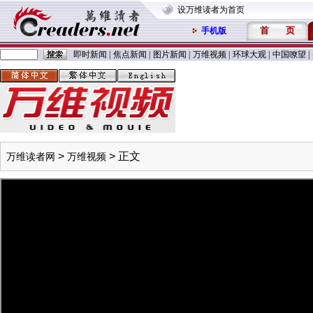
设万维读者为首页
首
页
手机版
即时新闻
|
焦点新闻
|
图片新闻
|
万维视频
|
环球大观
|
中国嘹望
|
>
> 正文
万维读者网
万维视频