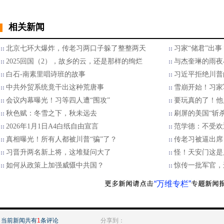
相关新闻
北京七环大爆炸，传老习两口子躲了整整两天
习家“储君”出
2025回国（2），故乡的云，还是那样的绚烂
与杰奎琳的雨夜
白石-南素里唱诗班的故事
习近平拒绝川普的
中共外贸系统竟干出这种荒唐事
雪崩开始！习家
会议内幕曝光！习等四人遭“围攻”
要玩真的了！他
秋色赋：冬雪之下，秋未远去
刷屏的美国“斩
2026年1月1日A4白纸自由宣言
范学德：不受欢
真相曝光！所有人都被川普“骗”了？
传老习被逼出席
习晋升两名新上将，这堆疑问大了
怪！天安门这是
如何从政策上加强威慑中共国？
惊传一批军官，
“万维专栏”
当前新闻共有
1
条评论
分享到：