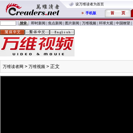
设万维读者为首页
首
页
手机版
即时新闻
|
焦点新闻
|
图片新闻
|
万维视频
|
环球大观
|
中国嘹望
|
>
> 正文
万维读者网
万维视频