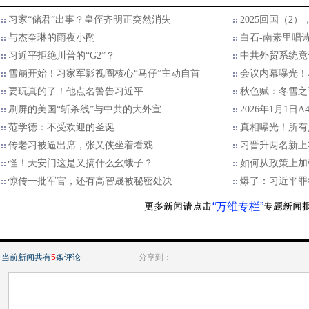
习家“储君”出事？皇侄齐明正突然消失
2025回国（2
与杰奎琳的雨夜小酌
白石-南素里唱
习近平拒绝川普的“G2”？
中共外贸系统竟
雪崩开始！习家军影视圈核心“马仔”主动自首
会议内幕曝光！
要玩真的了！他点名警告习近平
秋色赋：冬雪之
刷屏的美国“斩杀线”与中共的大外宣
2026年1月1日
范学德：不受欢迎的圣诞
真相曝光！所有
传老习被逼出席，张又侠坐着看戏
习晋升两名新上
怪！天安门这是又搞什么幺蛾子？
如何从政策上加
惊传一批军官，还有高智晟被秘密处决
爆了：习近平罪
“万维专栏”
当前新闻共有
5
条评论
分享到：