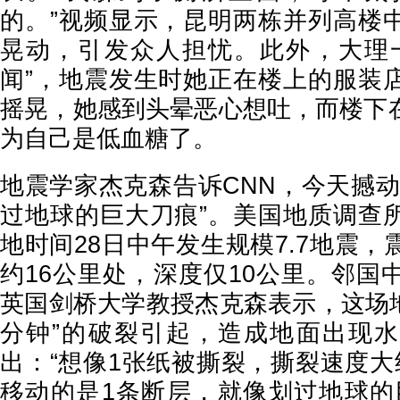
的。”视频显示，昆明两栋并列高楼
晃动，引发众人担忧。此外，大理
闻”，地震发生时她正在楼上的服装
摇晃，她感到头晕恶心想吐，而楼下
为自己是低血糖了。
地震学家杰克森告诉CNN，今天撼动
过地球的巨大刀痕”。美国地质调查
地时间28日中午发生规模7.7地震
约16公里处，深度仅10公里。邻国
英国剑桥大学教授杰克森表示，这场地
分钟”的破裂引起，造成地面出现
出：“想像1张纸被撕裂，撕裂速度大
移动的是1条断层，就像划过地球的