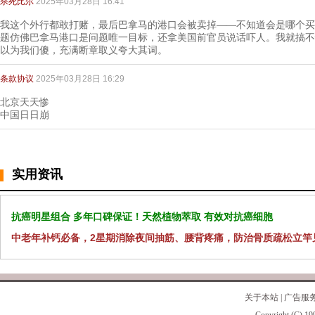
杀死比尔
2025年03月28日 16:41
我这个外行都敢打赌，最后巴拿马的港口会被卖掉——不知道会是哪个买
题仿佛巴拿马港口是问题唯一目标，还拿美国前官员说话吓人。我就搞不
以为我们傻，充满断章取义夸大其词。
条款协议
2025年03月28日 16:29
北京天天惨
中国日日崩
实用资讯
抗癌明星组合 多年口碑保证！天然植物萃取 有效对抗癌细胞
中老年补钙必备，2星期消除夜间抽筋、腰背疼痛，防治骨质疏松立竿
关于本站
|
广告服