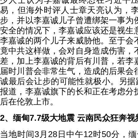
少人士认为李嘉诚最终恐在习近平
易，但海外时评人士章天亮认为，
步，并以李嘉诚儿子曾遭绑架一事为
安全的情况下，李嘉诚应该还是视生
李嘉诚的两个儿子来威胁他。至于会
竟中共这样做，会对自身造成伤害，
差，加上李嘉诚的背后有川普，若李
届时川普会非常生气，造成的后果会
诚最后会让步的可能性就极小。另据路
报道，李嘉诚旗下的长和正在考虑分
后在伦敦上市。
2、缅甸7.7级大地震 云南民众狂奔
当地时间3月28日中午12时50分，缅