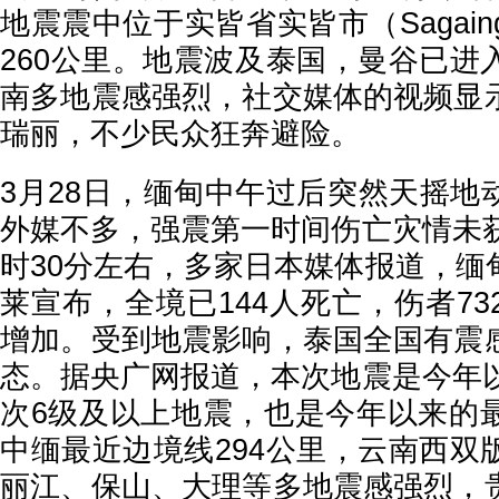
地震震中位于实皆省实皆市（Sagai
260公里。地震波及泰国，曼谷已进
南多地震感强烈，社交媒体的视频显
瑞丽，不少民众狂奔避险。
3月28日，缅甸中午过后突然天摇地
外媒不多，强震第一时间伤亡灾情未获
时30分左右，多家日本媒体报道，缅
莱宣布，全境已144人死亡，伤者7
增加。受到地震影响，泰国全国有震
态。据央广网报道，本次地震是今年以
次6级及以上地震，也是今年以来的
中缅最近边境线294公里，云南西双
丽江、保山、大理等多地震感强烈，