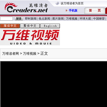
设万维读者为首页
首
页
手机版
即时新闻
|
焦点新闻
|
图片新闻
|
万维视频
|
环球大观
|
中国嘹望
|
>
> 正文
万维读者网
万维视频