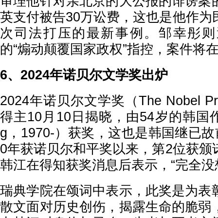
审理他针对亲北京的大公报的诽谤案
英支付被告30万讼费，这也是他作为
次司法打压的最新事例。邹幸彤则
的“煽动颠覆国家政权”指控，案件将
6、2024年诺贝尔文学奖出炉
2024年诺贝尔文学奖（The Nobel Prizes
得主10月10日揭晓，由54岁的韩国作
g，1970-）获奖，这也是韩国继已故
0年获诺贝尔和平奖以来，第2位获颁
韩江在得知获奖消息后表示，“完全没
瑞典学院在颂词中表示，此奖是为表
散文面对历史创伤，揭露生命的脆弱