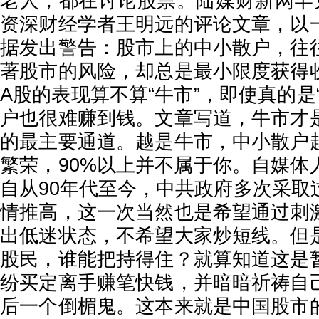
老人，都在讨论股票。陆媒财新网罕见
资深财经学者王明远的评论文章，以
据发出警告：股市上的中小散户，往
著股市的风险，却总是最小限度获得
A股的表现算不算“牛市”，即使真的是
户也很难赚到钱。文章写道，牛市才
的最主要通道。越是牛市，中小散户
繁荣，90%以上并不属于你。自媒体
自从90年代至今，中共政府多次采取
情推高，这一次当然也是希望通过刺
出低迷状态，不希望大家炒短线。但
股民，谁能把持得住？就算知道这是
纷买定离手赚笔快钱，并暗暗祈祷自
后一个倒楣鬼。这本来就是中国股市