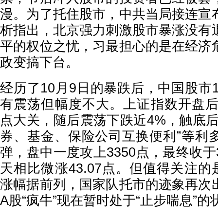
漫。为了托住股市，中共当局接连宣
析指出，北京强力刺激股市暴涨没有
平的权位之忧，习最担心的是在经济
政变搞下台。
经历了10月9日的暴跌后，中国股市1
有震荡但幅度不大。上证指数开盘后先
点大关，随后震荡下跌近4%，触底后
券、基金、保险公司互换便利”等利
弹，盘中一度攻上3350点，最终收于3
天相比微涨43.07点。但值得关注的
涨幅据前列，国家队托市的迹象再次
A股“疯牛”现在暂时处于“止步喘息”的