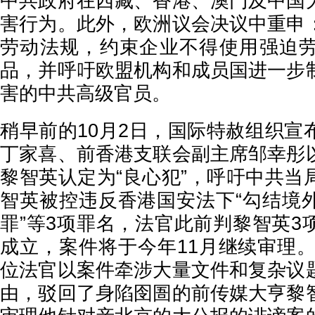
中共政府在西藏、香港、澳门及中国
害行为。此外，欧洲议会决议中重申
劳动法规，约束企业不得使用强迫
品，并呼吁欧盟机构和成员国进一步
害的中共高级官员。
稍早前的10月2日，国际特赦组织宣
丁家喜、前香港支联会副主席邹幸彤
黎智英认定为“良心犯”，呼吁中共当
智英被控违反香港国安法下“勾结境
罪”等3项罪名，法官此前判黎智英3
成立，案件将于今年11月继续审理。
位法官以案件牵涉大量文件和复杂议
由，驳回了身陷囹圄的前传媒大亨黎