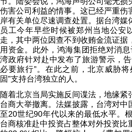
节。陆委会说，鸿海声明公司毫无损
伤害公司利益的情事。这已经严重伤
岸有关单位尽速调查处置。据台湾媒
员工今年早些时候被郑州当地公安以
走，其中两位因查不到收贿金流证据
用资金。此外，鸿海集团拒绝对消息
湾政府针对赴中发布了旅游警示，告
必要旅行”。在此之前，北京威胁将
固”支持台湾独立的人。
随着北京当局实施反间谍法，地缘紧
台商大举撤离。法媒披露，台湾对中
至20世纪90年代以来的最低水平。根
台商核准赴中投资占整体对外投资比重11