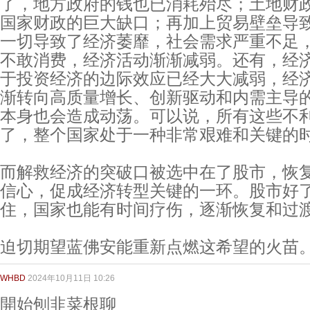
了，地方政府的钱也已消耗殆尽；土地财
国家财政的巨大缺口；再加上贸易壁垒导
一切导致了经济萎靡，社会需求严重不足
不敢消费，经济活动渐渐减弱。还有，经
于投资经济的边际效应已经大大减弱，经
渐转向高质量增长、创新驱动和内需主导
本身也会造成动荡。可以说，所有这些不
了，整个国家处于一种非常艰难和关键的
而解救经济的突破口被选中在了股市，恢
信心，促成经济转型关键的一环。股市好
住，国家也能有时间疗伤，逐渐恢复和过
迫切期望蓝佛安能重新点燃这希望的火苗
WHBD
2024年10月11日 10:26
開始刨韭菜根聊