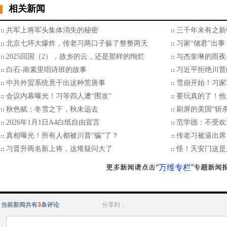
相关新闻
共军上将军头集体消失的秘密
三千年未有之新
北京七环大爆炸，传老习两口子躲了整整两天
习家“储君”出
2025回国（2），故乡的云，还是那样的绚烂
与杰奎琳的雨夜
白石-南素里唱诗班的故事
习近平拒绝川普的
中共外贸系统竟干出这种荒唐事
雪崩开始！习家
会议内幕曝光！习等四人遭“围攻”
要玩真的了！他
秋色赋：冬雪之下，秋未远去
刷屏的美国“斩
2026年1月1日A4白纸自由宣言
范学德：不受欢
真相曝光！所有人都被川普“骗”了？
传老习被逼出席
习晋升两名新上将，这堆疑问大了
怪！天安门这是
“万维专栏”
当前新闻共有
3
条评论
分享到：