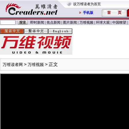
设万维读者为首页
首
页
手机版
即时新闻
|
焦点新闻
|
图片新闻
|
万维视频
|
环球大观
|
中国嘹望
|
>
> 正文
万维读者网
万维视频