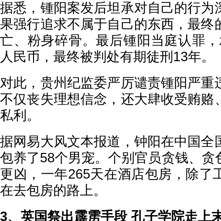
据悉，锺阳案发后坦承对自己的行为
果强行追求不属于自己的东西，最终
亡、粉身碎骨。最后锺阳当庭认罪，承
人民币，最终被判处有期徒刑13年。
对此，贵州纪监委严厉谴责锺阳严重
不仅丧失理想信念，还大肆收受贿赂
私利。
据网易大风文本报道，钟阳在中国全
包养了58个男宠。个别官员贪钱、贪
更凶，一年265天在酒店包房，除了
在去包房的路上。
3、英国祭出霹雳手段 孔子学院走上