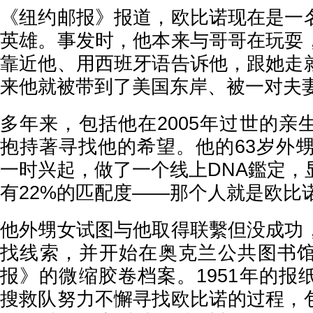
《纽约邮报》报道，欧比诺现在是一
英雄。事发时，他本来与哥哥在玩耍
靠近他、用西班牙语告诉他，跟她走
来他就被带到了美国东岸、被一对夫
多年来，包括他在2005年过世的亲
抱持著寻找他的希望。他的63岁外甥
一时兴起，做了一个线上DNA鑑定，
有22%的匹配度——那个人就是欧比
他外甥女试图与他取得联繫但没成功
找线索，并开始在奥克兰公共图书
报》的微缩胶卷档案。1951年的报
搜救队努力不懈寻找欧比诺的过程，