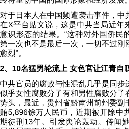
终将重创中国的国际形象和经济发展
对于日本人在中国频遭袭击事件，中
在X平台贴文说，这是中共当局近年
意识形态的结果。“这种对外国侨民
第一次也不是最后一次，一切不过刚
愈烈”。
2、10名猛男轮流上 女色官让江青自
中共官员的腐败与性混乱几乎是同步
似乎女性腐败分子有和男性腐败分子
势头，最近，贵州省黔南州前州委副
贿5,896馀万人民币，近期被开除
期徒刑13年。引发舆论轰动。传闻她