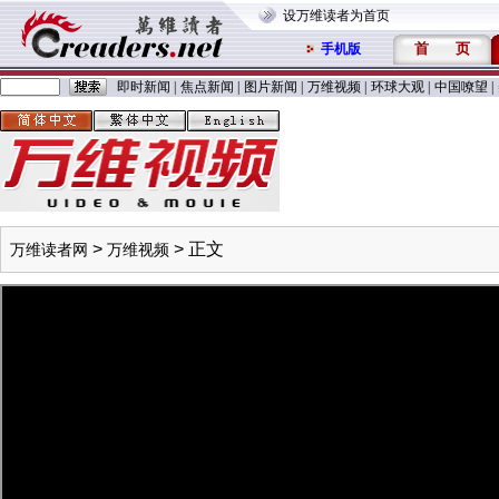
设万维读者为首页
首
页
手机版
即时新闻
|
焦点新闻
|
图片新闻
|
万维视频
|
环球大观
|
中国嘹望
|
>
> 正文
万维读者网
万维视频