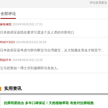
评论前需要先
全部评论
麻辣搁笔
2024年09月25日 17:21
日本政府应该指名要求引渡这个反人类的共匪牲口
RNDY2022
2024年09月24日 00:59
日本政府应该考虑与肿共断交与台湾建交，从大陆撤走资金才能安宁。
阿妞不牛
2024年09月23日 23:26
立马把黄如一博士吊到崴脚部当发炎人。
实用资讯
抗癌明星组合 多年口碑保证！天然植物萃取 有效对抗癌细胞