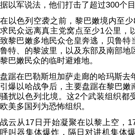
据以军说法，他们打击了超过300个
在以色列空袭之前，黎巴嫩境内至少
求民众远离真主党窝点至少1公里，
致黎巴嫩多地民众仓皇奔逃，贝鲁特
鲁特、的黎波里，以及东部及南部地
黎巴嫩民众的临时避难地。
盘踞在巴勒斯坦加萨走廊的哈玛斯去年
引爆以哈战争后，主要盘踞在黎巴嫩
骚扰以色列北境。这2个武装组织都
欧美多国列为恐怖组织。
战云从17日开始凝聚在以黎上空，1
呼叫器集体爆炸，隔日对讲机集体爆