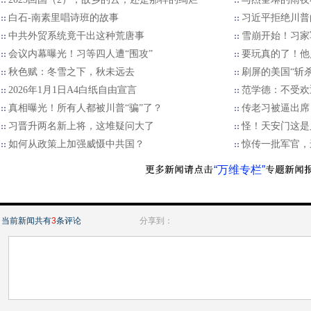
白石-南素里唱诗班的故事
习近平拒绝川普的
中共外贸系统竟干出这种荒唐事
雪崩开始！习家
会议内幕曝光！习等四人遭“围攻”
要玩真的了！他
秋色赋：冬雪之下，秋未远去
刷屏的美国“斩
2026年1月1日A4白纸自由宣言
范学德：不受欢
真相曝光！所有人都被川普“骗”了？
传老习被逼出席
习晋升两名新上将，这堆疑问大了
怪！天安门这是
如何从政策上加强威慑中共国？
惊传一批军官，
“万维专栏”
当前新闻共有
3
条评论
分享到：