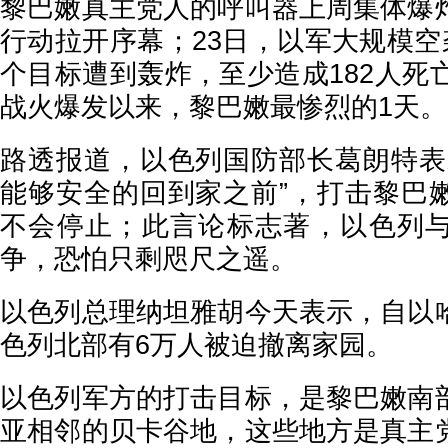
黎巴嫩真主党人的呼叫器上周集体爆
行动拉开序幕；23日，以军大规模空
个目标遭到轰炸，至少造成182人死
战火爆发以来，黎巴嫩最惨烈的1天。
路透报道，以色列国防部长葛朗特表
能够安全的回到家之前”，打击黎巴
不会停止；此言论标志著，以色列
争，恐怕只剩咫尺之遥。
以色列总理纳坦雅胡今天表示，自以
色列北部有6万人被迫撤离家园。
以色列军方的打击目标，是黎巴嫩南
亚相邻的贝卡谷地，这些地方是真主