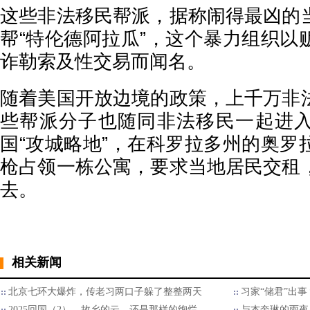
这些非法移民帮派，据称闹得最凶的
帮“特伦德阿拉瓜”，这个暴力组织以
诈勒索及性交易而闻名。
随着美国开放边境的政策，上千万非
些帮派分子也随同非法移民一起进
国“攻城略地”，在科罗拉多州的奥罗
枪占领一栋公寓，要求当地居民交租
去。
相关新闻
北京七环大爆炸，传老习两口子躲了整整两天
习家“储君”出
2025回国（2），故乡的云，还是那样的绚烂
与杰奎琳的雨夜