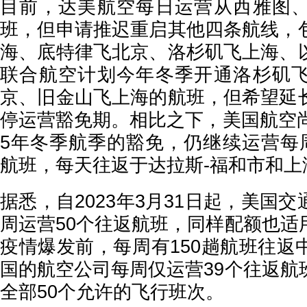
目前，达美航空每日运营从西雅图
班，但申请推迟重启其他四条航线，
海、底特律飞北京、洛杉矶飞上海、
联合航空计划今年冬季开通洛杉矶
京、旧金山飞上海的航班，但希望延
停运营豁免期。相比之下，美国航空尚未
5年冬季航季的豁免，仍继续运营每周
航班，每天往返于达拉斯-福和市和上
据悉，自2023年3月31日起，美国
周运营50个往返航班，同样配额也适
疫情爆发前，每周有150趟航班往返
国的航空公司每周仅运营39个往返航
全部50个允许的飞行班次。