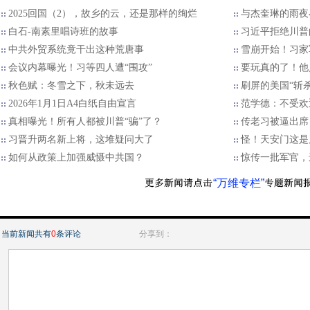
2025回国（2），故乡的云，还是那样的绚烂
与杰奎琳的雨夜
白石-南素里唱诗班的故事
习近平拒绝川普的
中共外贸系统竟干出这种荒唐事
雪崩开始！习家
会议内幕曝光！习等四人遭“围攻”
要玩真的了！他
秋色赋：冬雪之下，秋未远去
刷屏的美国“斩
2026年1月1日A4白纸自由宣言
范学德：不受欢
真相曝光！所有人都被川普“骗”了？
传老习被逼出席
习晋升两名新上将，这堆疑问大了
怪！天安门这是
如何从政策上加强威慑中共国？
惊传一批军官，
“万维专栏”
当前新闻共有
0
条评论
分享到：