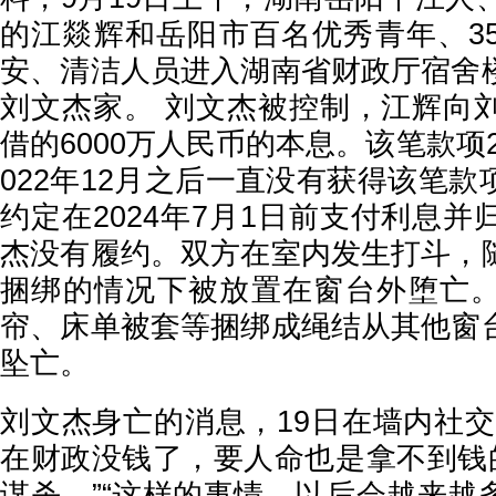
的江燚辉和岳阳市百名优秀青年、3
安、清洁人员进入湖南省财政厅宿舍
刘文杰家。 刘文杰被控制，江辉向
借的6000万人民币的本息。该笔款项2
022年12月之后一直没有获得该笔
约定在2024年7月1日前支付利息
杰没有履约。双方在室内发生打斗，
捆绑的情况下被放置在窗台外堕亡
帘、床单被套等捆绑成绳结从其他窗
坠亡。
刘文杰身亡的消息，19日在墙内社交
在财政没钱了，要人命也是拿不到钱的
谋杀。”“这样的事情，以后会越来越