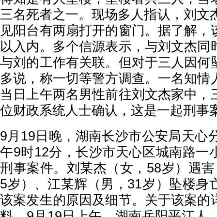
三名死者之一。现场多人指认，刘文杰
见阳台有两扇打开的窗门。据了解，
以入内。多个信源表示，与刘文杰同
与刘的工作有关联。但对于三人因何
多说，称一切等警方调查。一名知情
当日上午两名男性前往刘文杰家中，
位财政系统人士确认，这是一起刑事
9月19日晚，湖南长沙市公安局天心
午9时12分，长沙市天心区城南路一
刑事案件。刘某杰（女，58岁）遇害
5岁）、江某辉（男，31岁）坠楼身
该案发生的原因及细节。关于该案的
料，9月19日上午，湖南岳阳平江人