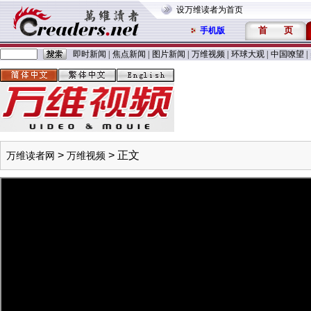
设万维读者为首页
首
页
手机版
即时新闻
|
焦点新闻
|
图片新闻
|
万维视频
|
环球大观
|
中国嘹望
|
>
> 正文
万维读者网
万维视频