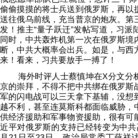
偷偷摸摸的将士兵送到俄罗斯，再以
送往俄乌前线，充当普京的炮灰。第
发！推主“量子跃迁”发帖写道，习派
同时，中共轰炸机第一次在俄罗斯境
断，中共大概率会出兵。如是，与西
来！看来，习共要放手一搏了！
海外时评人士蔡慎坤在X分文分析
京的崇拜，不得不把中共绑在俄罗斯
军的闪电战可以三天拿下基辅，没想
越不利，甚至连莫斯科都面临威胁，
供经济援助和军事物资援助，很有可
近平对俄罗斯的支持已经转变为中共
月21日至23日，政治局常委丁薛祥