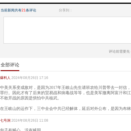
当前新闻共有
21
条评论
分享到：
评论前需要先
全部评论
爆料人
2024年08月26日 17:16
中美关系变成敌对，是因为2017年王岐山先生请班农给川普带去一封信，
罪行。因此才有了后来的贸易战和病毒战等等，也是美军撤离阿富汗和江
不敢开战的原因是惧怕中共核武。
在王岐山的运作下，三中全会中共已经解体，延后对外公布，是因为布林
七号洞
2024年08月26日 11:08
包子有贼心，没有贼胆。