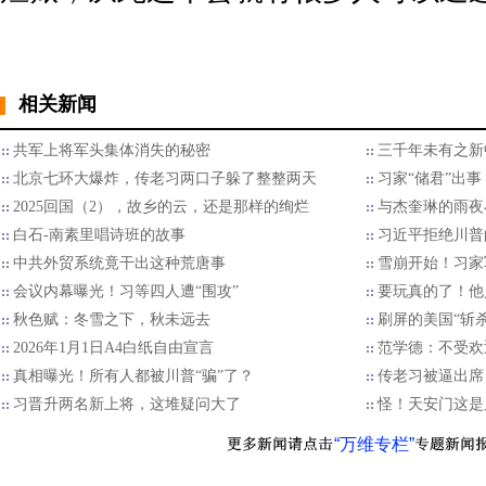
相关新闻
共军上将军头集体消失的秘密
三千年未有之新
北京七环大爆炸，传老习两口子躲了整整两天
习家“储君”出
2025回国（2），故乡的云，还是那样的绚烂
与杰奎琳的雨夜
白石-南素里唱诗班的故事
习近平拒绝川普的
中共外贸系统竟干出这种荒唐事
雪崩开始！习家
会议内幕曝光！习等四人遭“围攻”
要玩真的了！他
秋色赋：冬雪之下，秋未远去
刷屏的美国“斩
2026年1月1日A4白纸自由宣言
范学德：不受欢
真相曝光！所有人都被川普“骗”了？
传老习被逼出席
习晋升两名新上将，这堆疑问大了
怪！天安门这是
“万维专栏”