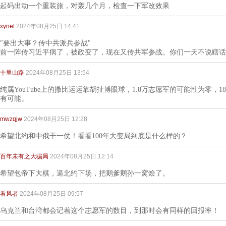
起码出动一个重装旅，对轰几个月，检查一下军改效果
xynet
2024年08月25日 14:41
"要出大事？传中共派兵参战"
前一阵传习近平病了，被政变了，现在又传共军参战。你们一天不说瞎话
十里山路
2024年08月25日 13:54
纯属YouTube上的撒比运运靠胡扯博眼球，1.8万志愿军的可能性为零，
有可能。
mwzqjw
2024年08月25日 12:28
希望北约和中俄干一仗！看看100年大变局到底是什么样的？
百年未有之大骗局
2024年08月25日 12:14
希望包帝下大棋，逼北约下场，把鹅爹鹅孙一窝烩了。
看风者
2024年08月25日 09:57
乌克兰和台湾都会记着这个志愿军的数目，到那时会有同样的回报率！