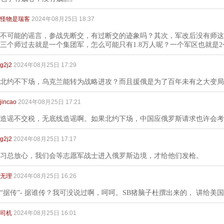
怪物是瑞客
2024年08月25日 18:37
不可能的谣言，参战先断交，有过断交的迹象吗？其次，军改后没有师这
三个师过去就是一个集团军，怎么可能只有1.8万人呢？一个军区也就是
g2j2
2024年08月25日 17:29
北约不下场，乌克兰能转为战略进攻？而且援俄是为了百年未有之大变局
jincao
2024年08月25日 17:21
造谣不交税，无底线造谣啊。如果北约下场，中国应俄罗斯请求也许会考
g2j2
2024年08月25日 17:17
习总放心，我们会等志愿军战士进入俄罗斯边境，才给他们发枪。
无理
2024年08月25日 16:26
“据传”- 据谁传？我可没说过啊，呵呵。SB猪脑子杜撰出来的， 讲给美
司机
2024年08月25日 16:01