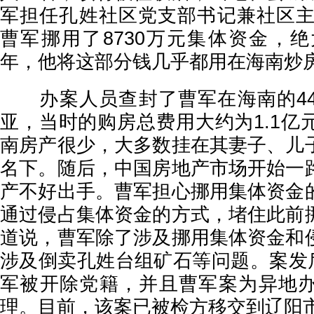
军担任孔姓社区党支部书记兼社区主任
曹军挪用了8730万元集体资金，绝
年，他将这部分钱几乎都用在海南炒
办案人员查封了曹军在海南的44
亚，当时的购房总费用大约为1.1亿
南房产很少，大多数挂在其妻子、儿
名下。随后，中国房地产市场开始一
产不好出手。曹军担心挪用集体资金
通过侵占集体资金的方式，堵住此前
道说，曹军除了涉及挪用集体资金和
涉及倒卖孔姓台组矿石等问题。案发后
军被开除党籍，并且曹军案为异地
理。目前，该案已被检方移交到辽阳