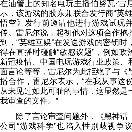
在油管上的知名电玩主播伯努瓦·雷
示，该游戏的股东兼联合发行商“英雄
悟空》发行前邀请他进行游戏试玩
传。雷尼尔说，起初他对这项合作抱
到，“英雄互娱”在发送游戏的密钥时
得在直播时碰触“敏感议题”，例如政
新冠疫情、中国电玩游戏行业政策、
面言论等等，雷尼尔为此拒绝了与《
播合作，雷尼尔表示，“在我从事这份
从未见过如此可耻的事情，这显然是
我审查的文件。”
除了言论审查问题外，《黑神话：
公司“游戏科学”也陷入性别歧视争