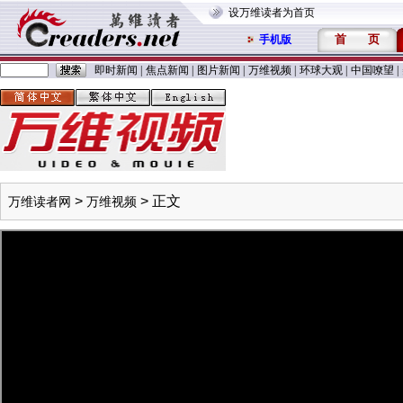
设万维读者为首页
首
页
手机版
即时新闻
|
焦点新闻
|
图片新闻
|
万维视频
|
环球大观
|
中国嘹望
|
>
> 正文
万维读者网
万维视频