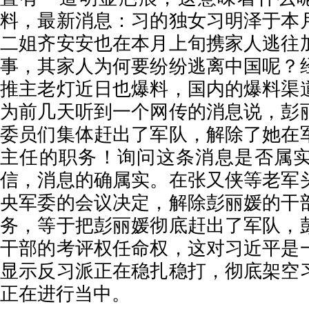
料，最新消息：习的独女习明泽于本
二姐齐安安也在本月上旬携家人逃往
事，其家人为何要纷纷逃离中国呢？
推主老灯近日也爆料，国内的爆料渠
为前几天听到一个网传的消息说，彭
委员们集体赶出了军队，解除了她在
主任的职务！询问这条消息是否属
信，消息的确属实。在张又侠等老军
央军委的会议决定，解除彭丽媛的干
务，等于把彭丽媛彻底赶出了军队，
干部的考评权任命权，这对习近平是
显示反习派正在稳扎稳打，彻底架空
正在进行当中。