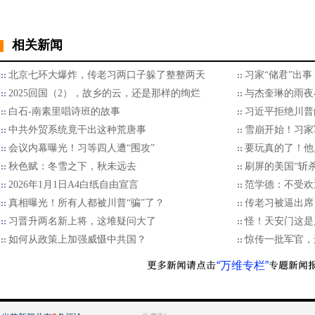
相关新闻
北京七环大爆炸，传老习两口子躲了整整两天
习家“储君”出
2025回国（2），故乡的云，还是那样的绚烂
与杰奎琳的雨夜
白石-南素里唱诗班的故事
习近平拒绝川普的
中共外贸系统竟干出这种荒唐事
雪崩开始！习家
会议内幕曝光！习等四人遭“围攻”
要玩真的了！他
秋色赋：冬雪之下，秋未远去
刷屏的美国“斩
2026年1月1日A4白纸自由宣言
范学德：不受欢
真相曝光！所有人都被川普“骗”了？
传老习被逼出席
习晋升两名新上将，这堆疑问大了
怪！天安门这是
如何从政策上加强威慑中共国？
惊传一批军官，
“万维专栏”