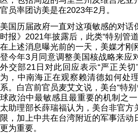
区，包括周边的马里兰州及维吉尼亚
官员率团访美是在2023年2月。
美国历届政府一直对这项敏感的对话
时报》2021年披露后，此类“特别管
在上述消息曝光前的一天，美媒才刚
登今年3月同意调整美国核战略来应
外交部21日对此回应表示“严正关切
为，中南海正在观察赖清德如何处
系。白宫前官员麦艾文说，美台“特别
球政治中最敏感且最重要的机制之一
太助理部长薛瑞福认为，美台非官方
限，加上中共在台湾附近的军事活动
更为重要。