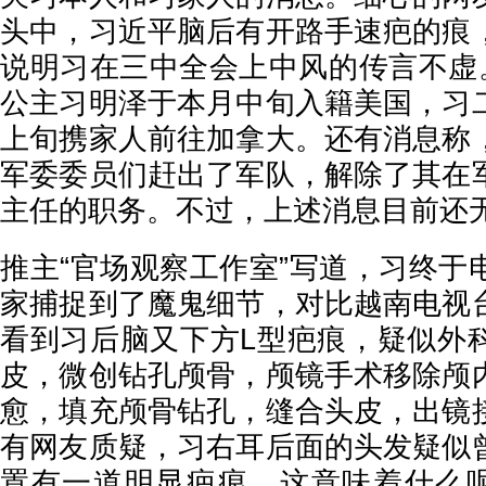
头中，习近平脑后有开路手速疤的痕
说明习在三中全会上中风的传言不虚
公主习明泽于本月中旬入籍美国，习
上旬携家人前往加拿大。还有消息称
军委委员们赶出了军队，解除了其在
主任的职务。不过，上述消息目前还
推主“官场观察工作室”写道，习终于
家捕捉到了魔鬼细节，对比越南电视
看到习后脑又下方L型疤痕，疑似外
皮，微创钻孔颅骨，颅镜手术移除颅
愈，填充颅骨钻孔，缝合头皮，出镜
有网友质疑，习右耳后面的头发疑似
置有一道明显疤痕，这意味着什么呢