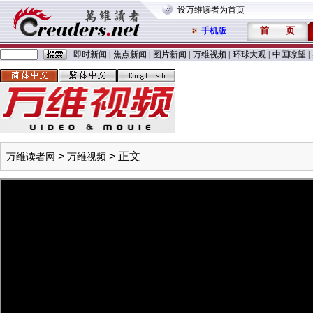
设万维读者为首页
首
页
手机版
即时新闻
|
焦点新闻
|
图片新闻
|
万维视频
|
环球大观
|
中国嘹望
|
>
> 正文
万维读者网
万维视频