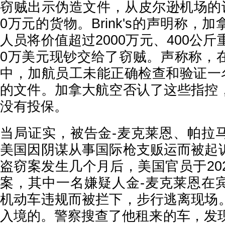
窃贼出示伪造文件，从皮尔逊机场的设
0万元的货物。Brink's的声明称，
人员将价值超过2000万元、400公斤
0万美元现钞交给了窃贼。声称称，
中，加航员工未能正确检查和验证一名
的文件。加拿大航空否认了这些指控
没有投保。
当局证实，被告金
-麦克莱恩、帕拉
美国因阴谋从事国际枪支贩运而被起
盗窃案发生几个月后，美国官员于20
案，其中一名嫌疑人金-麦克莱恩在
机动车违规而被拦下，步行逃离现场
入境的。警察搜查了他租来的车，发现