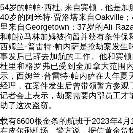
54岁的帕帕·西杜, 来自宾顿，他是
40岁的阿米特·贾洛塔来自Oakville
里来自Georgetown；37岁的Ali 
和帕拉马林加姆被拘留并获有条件保释
西姆兰·普雷特·帕内萨是抢劫案发生
事发后已辞去加航的工作。他和宾顿的
杜里和格罗弗已受到全加拿大范围
示，西姆兰·普雷特·帕内萨在去年夏
经理，在案件发生后曾带领警方参观
记者会上表示，劫案需要内部员工才
助了这次盗窃。
载有
6600根金条的航班于2023年4
在皮尔逊机场。警方说，据信黄金货物