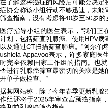
在了解这种癌症的风险后可能会决定
症协会称该小组行动不够迅速，未能
筛查指南，没有考虑将40岁至50岁
医疗指导小组的医生表示，“我们正
计划，包括筛查乳腺癌、使用
HPV
以及通过CT扫描筛查肺癌。”阿尔伯
ushiela Appavoo表示，许多家
时完全依赖国家工作组的指南。也就
否进行乳腺癌筛查最密切的关联是她
开单子做检查。”
据其网站称，除了今年春季更新乳腺
作组还将于
2025年审查宫颈癌指南，
癌和前列腺癌筛查指南。