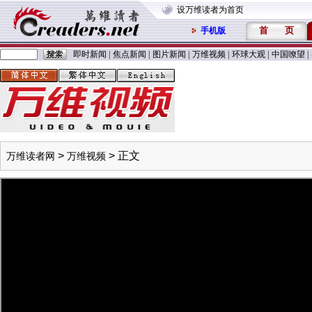
设万维读者为首页
首
页
手机版
即时新闻
|
焦点新闻
|
图片新闻
|
万维视频
|
环球大观
|
中国嘹望
|
>
> 正文
万维读者网
万维视频