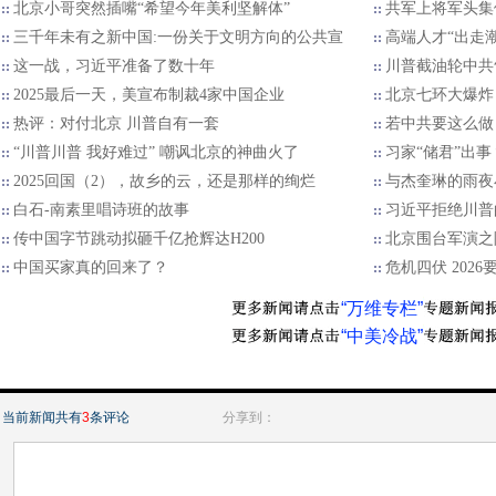
北京小哥突然插嘴“希望今年美利坚解体”
共军上将军头集
三千年未有之新中国:一份关于文明方向的公共宣
高端人才“出走
这一战，习近平准备了数十年
川普截油轮中共
2025最后一天，美宣布制裁4家中国企业
北京七环大爆炸
热评：对付北京 川普自有一套
若中共要这么做
“川普川普 我好难过” 嘲讽北京的神曲火了
习家“储君”出
2025回国（2），故乡的云，还是那样的绚烂
与杰奎琳的雨夜
白石-南素里唱诗班的故事
习近平拒绝川普的
传中国字节跳动拟砸千亿抢辉达H200
北京围台军演之
中国买家真的回来了？
危机四伏 202
“万维专栏”
“中美冷战”
当前新闻共有
3
条评论
分享到：