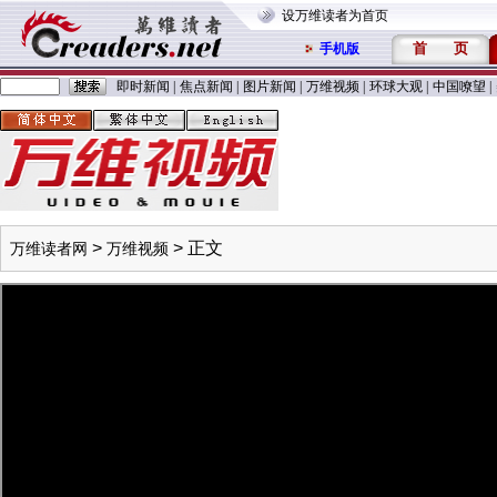
设万维读者为首页
首
页
手机版
即时新闻
|
焦点新闻
|
图片新闻
|
万维视频
|
环球大观
|
中国嘹望
|
>
> 正文
万维读者网
万维视频