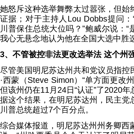
她怒斥这种选举舞弊太过嚣张，但始
证据；对于主持人Lou Dobbs提问
川普保住总统大位吗？”鲍威尔说：“
我心无悬念地认为他在全国大选中胜选
3、不管被控非法更改选举法 这个州强
尽管美国明尼苏达州共和党议员指控
·西蒙（Steve Simon）“单方面更
但该州仍在11月24日“认证”了202
据这个结果，在明尼苏达州，民主党
川普总统超过7个百分点。
综合媒体报道，明尼苏达州州务卿西蒙