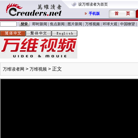
设万维读者为首页
首
页
手机版
即时新闻
|
焦点新闻
|
图片新闻
|
万维视频
|
环球大观
|
中国嘹望
|
>
> 正文
万维读者网
万维视频