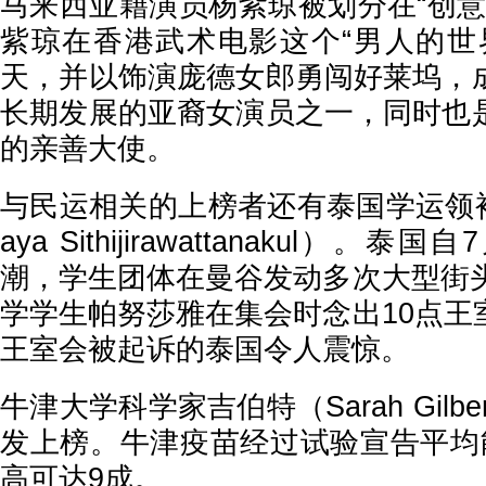
马来西亚籍演员杨紫琼被划分在“创意
紫琼在香港武术电影这个“男人的世
天，并以饰演庞德女郎勇闯好莱坞，
长期发展的亚裔女演员之一，同时也
的亲善大使。
与民运相关的上榜者还有泰国学运领袖
aya Sithijirawattanakul）
潮，学生团体在曼谷发动多次大型街头
学学生帕努莎雅在集会时念出10点王
王室会被起诉的泰国令人震惊。
牛津大学科学家吉伯特（Sarah Gilb
发上榜。牛津疫苗经过试验宣告平均
高可达9成。