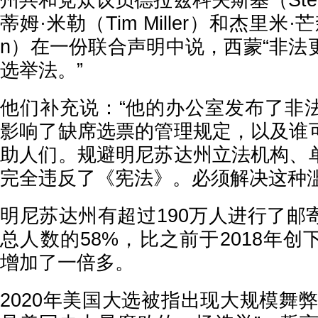
州共和党众议员德拉兹科夫斯基（Steve 
蒂姆·米勒（Tim Miller）和杰里米·芒森
n）在一份联合声明中说，西蒙“非法
选举法。”
他们补充说：“他的办公室发布了非
影响了缺席选票的管理规定，以及谁
助人们。规避明尼苏达州立法机构、
完全违反了《宪法》。必须解决这种滥
明尼苏达州有超过190万人进行了邮
总人数的58%，比之前于2018年创
增加了一倍多。
2020年美国大选被指出现大规模舞