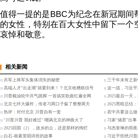
值得一提的是BBC为纪念在新冠期间
的女性，特别在百大女性中留下一个
哀悼和敬意。
相关新闻
共军上将军头集体消失的秘密
三千年未有之新
高端人才“出走潮”就要到来！？北京收糟糕信号
这一战，习近平
川普截油轮中共气跳脚 一首搞笑歌曲红遍全网
2025最后一天
北京七环大爆炸，传老习两口子躲了整整两天
2025黑暗总结
热评：对付北京 川普自有一套
若中共要这么做
“川普川普 我好难过” 嘲讽北京的神曲火了
习家“储君”出
2025回国（2），故乡的云，还是那样的绚烂
与杰奎琳的雨夜
白石-南素里唱诗班的故事
习近平拒绝川普的