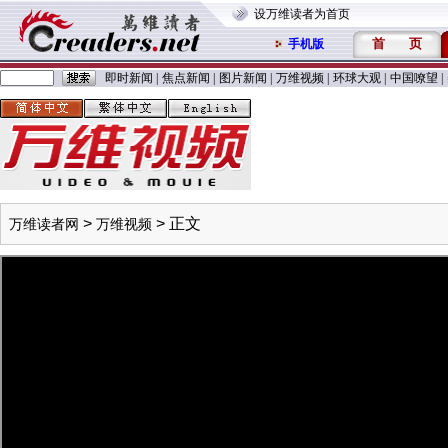
设万维读者为首页
首
页
手机版
即时新闻
|
焦点新闻
|
图片新闻
|
万维视频
|
环球大观
|
中国嘹望
|
>
> 正文
万维读者网
万维视频