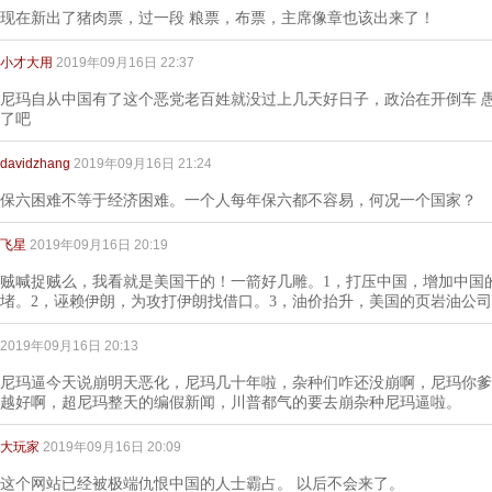
现在新出了猪肉票，过一段 粮票，布票，主席像章也该出来了！
小才大用
2019年09月16日 22:37
尼玛自从中国有了这个恶党老百姓就没过上几天好日子，政治在开倒车 
了吧
davidzhang
2019年09月16日 21:24
保六困难不等于经济困难。一个人每年保六都不容易，何况一个国家？
飞星
2019年09月16日 20:19
贼喊捉贼么，我看就是美国干的！一箭好几雕。1，打压中国，增加中国
堵。2，诬赖伊朗，为攻打伊朗找借口。3，油价抬升，美国的页岩油公
2019年09月16日 20:13
尼玛逼今天说崩明天恶化，尼玛几十年啦，杂种们咋还没崩啊，尼玛你爹
越好啊，超尼玛整天的编假新闻，川普都气的要去崩杂种尼玛逼啦。
大玩家
2019年09月16日 20:09
这个网站已经被极端仇恨中国的人士霸占。 以后不会来了。