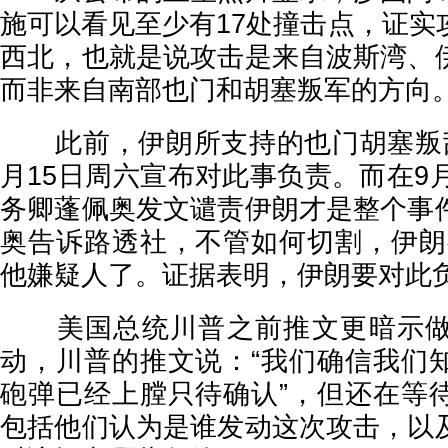
施可以看见至少有17处撞击点，证实
西北，也就是说攻击是来自波斯湾、
而非来自南部也门和胡塞叛军的方向
此前，伊朗所支持的也门胡塞叛乱
月15日周六宣布对此事负责。而在9
务卿蓬佩奥发文谴责伊朗才是整个事
奥告诉路透社，不管如何切割，伊朗
他嫌疑人了。证据表明，伊朗要对此负
美国总统川普之前推文更暗示做
动，川普的推文说：“我们确信我们
砲弹已经上膛只待确认”，但还在等
包括他们认为是谁发动这次攻击，以