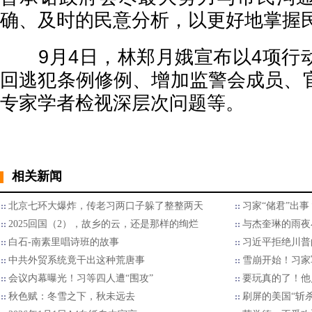
确、及时的民意分析，以更好地掌握
9月4日，林郑月娥宣布以4项行
回逃犯条例修例、增加监警会成员、
专家学者检视深层次问题等。
相关新闻
北京七环大爆炸，传老习两口子躲了整整两天
习家“储君”出
2025回国（2），故乡的云，还是那样的绚烂
与杰奎琳的雨夜
白石-南素里唱诗班的故事
习近平拒绝川普的
中共外贸系统竟干出这种荒唐事
雪崩开始！习家
会议内幕曝光！习等四人遭“围攻”
要玩真的了！他
秋色赋：冬雪之下，秋未远去
刷屏的美国“斩