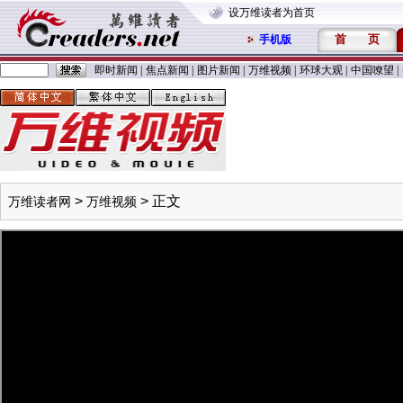
设万维读者为首页
首
页
手机版
即时新闻
|
焦点新闻
|
图片新闻
|
万维视频
|
环球大观
|
中国嘹望
|
>
> 正文
万维读者网
万维视频