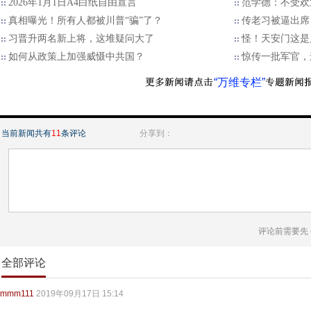
2026年1月1日A4白纸自由宣言
范学德：不受欢
真相曝光！所有人都被川普“骗”了？
传老习被逼出席
习晋升两名新上将，这堆疑问大了
怪！天安门这是
如何从政策上加强威慑中共国？
惊传一批军官，
“万维专栏”
当前新闻共有
11
条评论
分享到：
评论前需要先
全部评论
mmm111
2019年09月17日 15:14