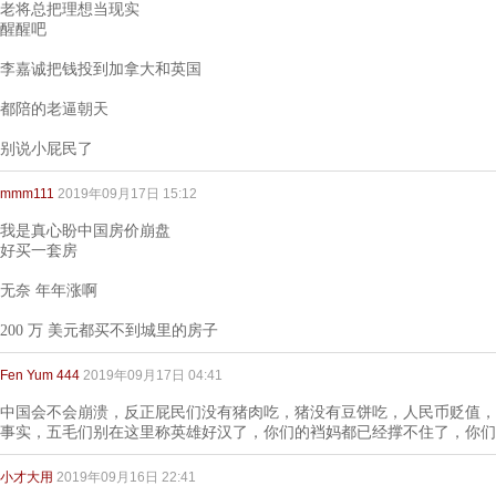
老将总把理想当现实
醒醒吧
李嘉诚把钱投到加拿大和英国
都陪的老逼朝天
别说小屁民了
mmm111
2019年09月17日 15:12
我是真心盼中国房价崩盘
好买一套房
无奈 年年涨啊
200 万 美元都买不到城里的房子
Fen Yum 444
2019年09月17日 04:41
中国会不会崩溃，反正屁民们没有猪肉吃，猪没有豆饼吃，人民币贬值，
事实，五毛们别在这里称英雄好汉了，你们的裆妈都已经撑不住了，你们
小才大用
2019年09月16日 22:41