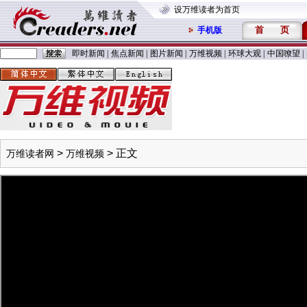
设万维读者为首页
首
页
手机版
即时新闻
|
焦点新闻
|
图片新闻
|
万维视频
|
环球大观
|
中国嘹望
|
>
> 正文
万维读者网
万维视频