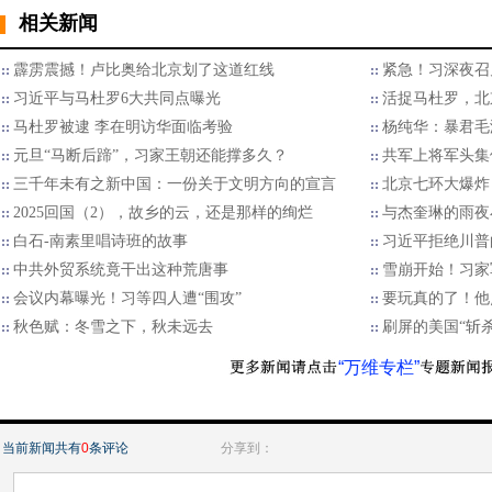
相关新闻
霹雳震撼！卢比奥给北京划了这道红线
紧急！习深夜召
习近平与马杜罗6大共同点曝光
活捉马杜罗，北
马杜罗被逮 李在明访华面临考验
杨纯华：暴君毛
元旦“马断后蹄”，习家王朝还能撑多久？
共军上将军头集
三千年未有之新中国：一份关于文明方向的宣言
北京七环大爆炸
2025回国（2），故乡的云，还是那样的绚烂
与杰奎琳的雨夜
白石-南素里唱诗班的故事
习近平拒绝川普的
中共外贸系统竟干出这种荒唐事
雪崩开始！习家
会议内幕曝光！习等四人遭“围攻”
要玩真的了！他
秋色赋：冬雪之下，秋未远去
刷屏的美国“斩
“万维专栏”
当前新闻共有
0
条评论
分享到：