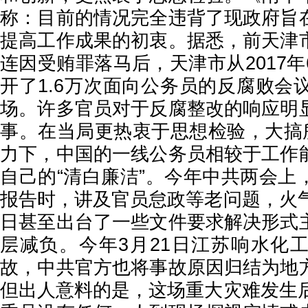
称：目前的情况完全违背了现政府旨
提高工作成果的初衷。据悉，前天津
连因受贿罪落马后，天津市从2017
开了1.6万次面向公务员的反腐败会
场。许多官员对于反腐整改的响应明
事。在当局更热衷于思想检验，大搞所
力下，中国的一线公务员相较于工作
自己的“清白廉洁”。今年中共两会上
报告时，讲及官员怠政等老问题，火气
日甚至出台了一些文件要求解决形式
层减负。今年3月21日江苏响水化
故，中共官方也将事故原因归结为地
但出人意料的是，这场重大灾难发生后