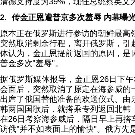
清德支持度为39%，现任总统蔡英文为
2. 传金正恩遭普京多次羞辱 内幕曝
原本正在俄罗斯进行参访的朝鲜最高领
突然取消剩余行程，离开俄罗斯，引
体认为，金正恩提前返国的原因，是
普金多次"羞辱"。
据俄罗斯媒体报导，金正恩26日下午
会面后，突然取消了原定在海参威的
出席了俄国替他准备的欢送仪式、由
韩两国国歌后，就搭乘专列返回北韩
在26日考察海参威后，隔日早上再搭
访俄"并不如表面上的愉快"。俄方先