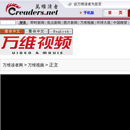
设万维读者为首页
首
页
手机版
即时新闻
|
焦点新闻
|
图片新闻
|
万维视频
|
环球大观
|
中国嘹望
|
>
> 正文
万维读者网
万维视频