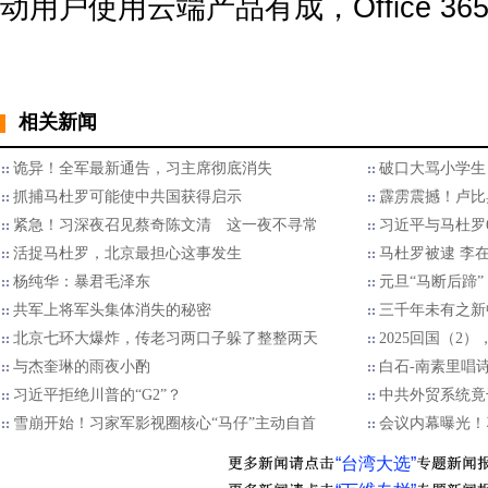
动用户使用云端产品有成，Office 36
相关新闻
诡异！全军最新通告，习主席彻底消失
破口大骂小学生
抓捕马杜罗可能使中共国获得启示
霹雳震撼！卢比
紧急！习深夜召见蔡奇陈文清 这一夜不寻常
习近平与马杜罗
活捉马杜罗，北京最担心这事发生
马杜罗被逮 李
杨纯华：暴君毛泽东
元旦“马断后蹄
共军上将军头集体消失的秘密
三千年未有之新
北京七环大爆炸，传老习两口子躲了整整两天
2025回国（2
与杰奎琳的雨夜小酌
白石-南素里唱
习近平拒绝川普的“G2”？
中共外贸系统竟
雪崩开始！习家军影视圈核心“马仔”主动自首
会议内幕曝光！
“台湾大选”