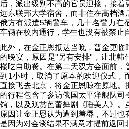
后，派出级别不高的官员迎接，接着
远东联邦大学宿舍，而非住在高档酒
俄方有派遣5辆警车，几十名警力在
车辆在校内通行，学生也没有被禁止
此外，在金正恩抵达当晚，普金更临
的晚宴，原因是"另有安排"，让北韩
楼吃自助餐。在第二天双方会面前，
到1小时，取消了原本的欢迎仪式，
直接飞去北京，将金正恩晾在原地。
的行程包含了参访俄国太平洋舰队司
馆，以及观赏芭蕾舞剧《睡美人》。
原因让金正恩认为遭到羞辱，不过也
是因为对会谈结果不满意才提前返回