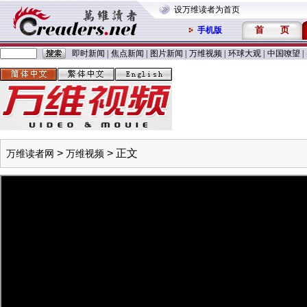
设万维读者为首页
首
页
手机版
即时新闻
|
焦点新闻
|
图片新闻
|
万维视频
|
环球大观
|
中国嘹望
|
>
> 正文
万维读者网
万维视频