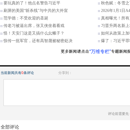
要玩真的了！他点名警告习近平
秋色赋：冬雪之
刷屏的美国“斩杀线”与中共的大外宣
2026年1月1日
范学德：不受欢迎的圣诞
真相曝光！所有
传老习被逼出席，张又侠坐着看戏
习晋升两名新上
怪！天安门这是又搞什么幺蛾子？
如何从政策上加
惊传一批军官，还有高智晟被秘密处决
爆了：习近平罪
“万维专栏”
当前新闻共有
0
条评论
分享到：
评论前需要先
全部评论