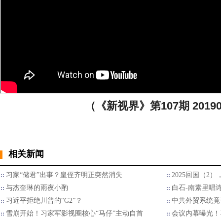
（《新视界》第107期 20190
相关新闻
习家“储君”出事？皇侄齐明正突然消失
2025回国（2
与杰奎琳的雨夜小酌
白石-南素里唱
习近平拒绝川普的“G2”？
中共外贸系统竟
雪崩开始！习家军影视圈核心“马仔”主动自首
会议内幕曝光！