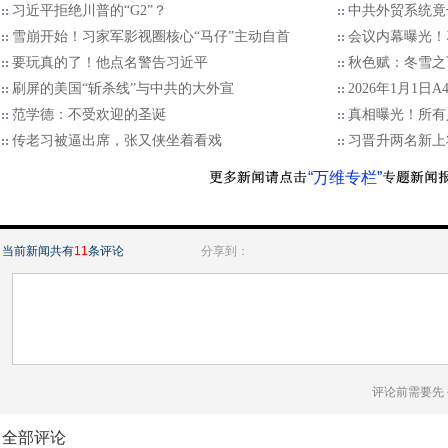
习近平拒绝川普的“G2”？
中共外贸系统竟
雪崩开始！习家军影视圈核心“马仔”主动自首
会议内幕曝光！
要玩真的了！他点名警告习近平
秋色赋：冬雪之
刷屏的美国“斩杀线”与中共的大外宣
2026年1月1日
范学德：不受欢迎的圣诞
真相曝光！所有
传老习被逼出席，张又侠坐着看戏
习晋升两名新上
“万维专栏”
当前新闻共有
11
条评论
分享到：
评论前需要先
全部评论