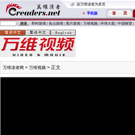
设万维读者为首页
首
页
手机版
即时新闻
|
焦点新闻
|
图片新闻
|
万维视频
|
环球大观
|
中国嘹望
|
>
> 正文
万维读者网
万维视频