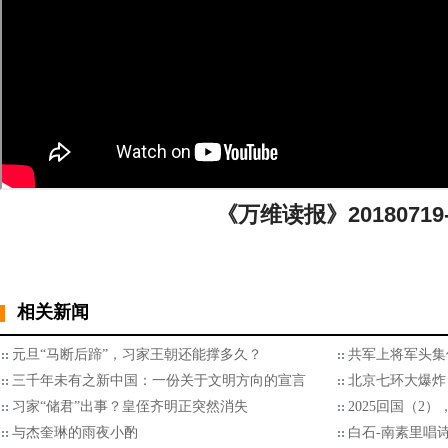
《万维读报》20180719-
相关新闻
元旦“马断后蹄”，习家王朝还能撑多久？
共军上将军头集
三千年未有之新中国：一份关于文明方向的宣言
北京七环大爆炸
习家“储君”出事？皇侄齐明正突然消失
2025回国（2
与杰奎琳的雨夜小酌
白石-南素里唱