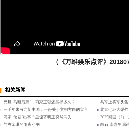
（《万维娱乐点评》201807
相关新闻
元旦“马断后蹄”，习家王朝还能撑多久？
共军上将军头集
三千年未有之新中国：一份关于文明方向的宣言
北京七环大爆炸
习家“储君”出事？皇侄齐明正突然消失
2025回国（2
与杰奎琳的雨夜小酌
白石-南素里唱