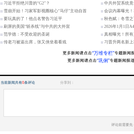
习近平拒绝川普的“G2”？
中共外贸系统竟
雪崩开始！习家军影视圈核心“马仔”主动自首
会议内幕曝光！
要玩真的了！他点名警告习近平
秋色赋：冬雪之
刷屏的美国“斩杀线”与中共的大外宣
2026年1月1日
范学德：不受欢迎的圣诞
真相曝光！所有
传老习被逼出席，张又侠坐着看戏
习晋升两名新上
“万维专栏”
“巩俐”
当前新闻共有
0
条评论
分享到：
评论前需要先