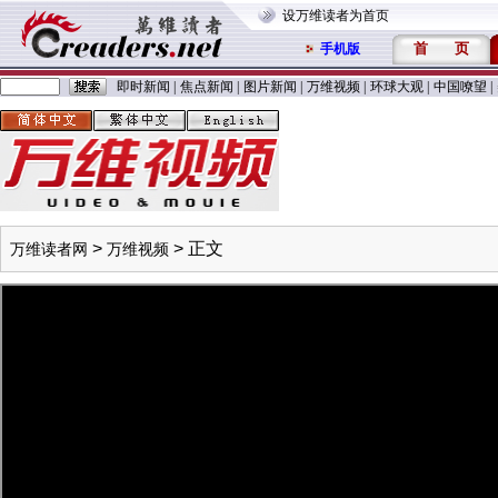
设万维读者为首页
首
页
手机版
即时新闻
|
焦点新闻
|
图片新闻
|
万维视频
|
环球大观
|
中国嘹望
|
>
> 正文
万维读者网
万维视频