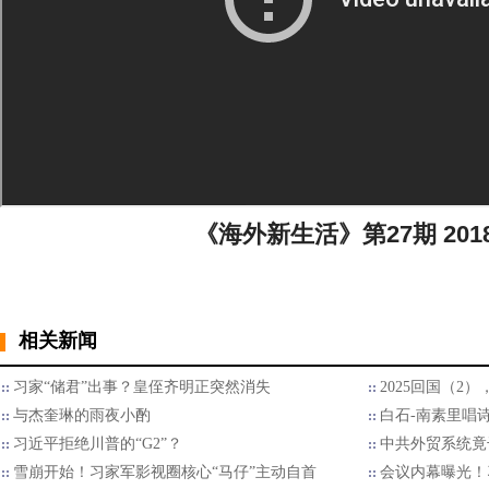
《海外新生活》第27期 2018
相关新闻
习家“储君”出事？皇侄齐明正突然消失
2025回国（2
与杰奎琳的雨夜小酌
白石-南素里唱
习近平拒绝川普的“G2”？
中共外贸系统竟
雪崩开始！习家军影视圈核心“马仔”主动自首
会议内幕曝光！