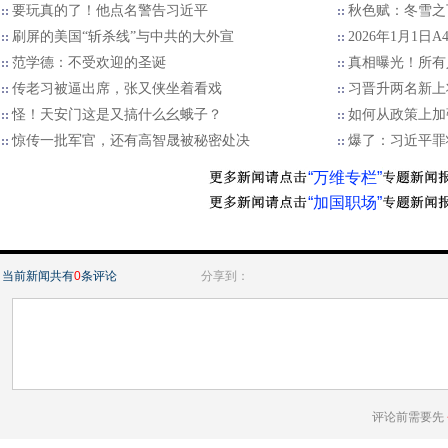
要玩真的了！他点名警告习近平
秋色赋：冬雪之
刷屏的美国“斩杀线”与中共的大外宣
2026年1月1日
范学德：不受欢迎的圣诞
真相曝光！所有
传老习被逼出席，张又侠坐着看戏
习晋升两名新上
怪！天安门这是又搞什么幺蛾子？
如何从政策上加
惊传一批军官，还有高智晟被秘密处决
爆了：习近平罪
“万维专栏”
“加国职场”
当前新闻共有
0
条评论
分享到：
评论前需要先