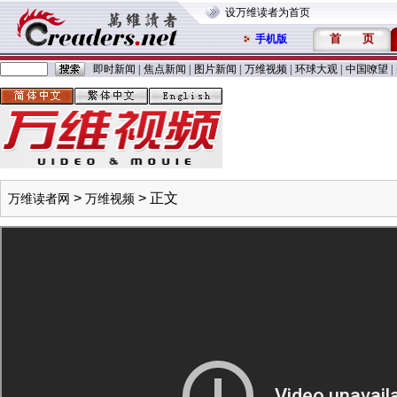
设万维读者为首页
首
页
手机版
即时新闻
|
焦点新闻
|
图片新闻
|
万维视频
|
环球大观
|
中国嘹望
|
>
> 正文
万维读者网
万维视频