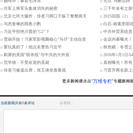
杨纯华：暴君毛泽东
元旦“马断后蹄
共军上将军头集体消失的秘密
三千年未有之新
北京七环大爆炸，传老习两口子躲了整整两天
2025回国（2
与杰奎琳的雨夜小酌
白石-南素里唱
习近平拒绝川普的“G2”？
中共外贸系统竟
雪崩开始！习家军影视圈核心“马仔”主动自首
会议内幕曝光！
要玩真的了！他点名警告习近平
秋色赋：冬雪之
刷屏的美国“斩杀线”与中共的大外宣
2026年1月1日
范学德：不受欢迎的圣诞
真相曝光！所有
传老习被逼出席，张又侠坐着看戏
习晋升两名新上
“万维专栏”
当前新闻共有
0
条评论
分享到：