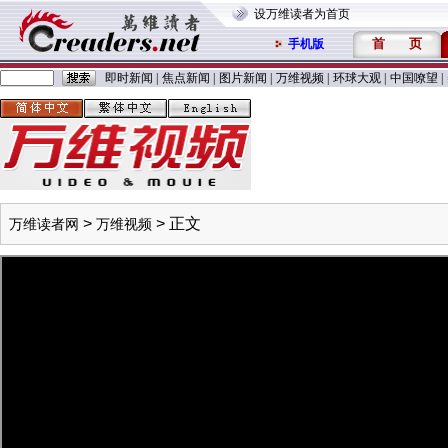
设万维读者为首页
首
页
手机版
即时新闻
|
焦点新闻
|
图片新闻
|
万维视频
|
环球大观
|
中国嘹望
|
>
> 正文
万维读者网
万维视频