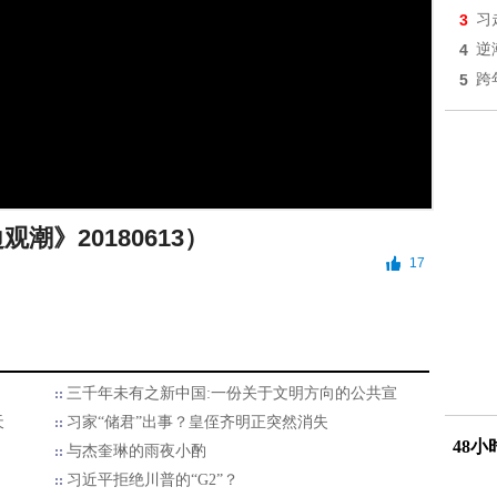
3
习
4
逆
5
跨
观潮》20180613）
17
三千年未有之新中国:一份关于文明方向的公共宣
天
习家“储君”出事？皇侄齐明正突然消失
48
与杰奎琳的雨夜小酌
习近平拒绝川普的“G2”？