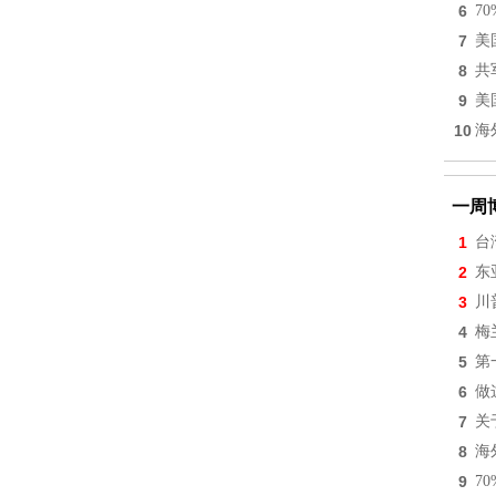
6
7
7
美
8
共
9
美
10
海
一周
1
台
2
东
3
川
4
梅
5
第
6
做
7
关
8
海
9
7