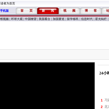
维读者为首页
首
页
新
闻
视
频
博
客
手机版
维视频
|
环球大观
|
中国嘹望
|
美国看台
|
加国要览
|
留学移民
|
信息时代
|
星光灿烂
|
24
1
习
2
北