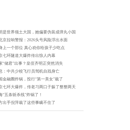
明是世界领土大国，她偏要伪装成弹丸小国
北京拉响警报：2026头号风险浮出水面
身上一个部位 真心劝你给孩子少吃点
京七环隧道大爆炸传出惊人内幕
家“储君”出事？皇侄齐明正突然消失
息：中共少校飞行员驾机自戕身亡
国金融圈炸锅，投行“第一美女”栽了
京七环大爆炸，传老习两口子躲了整整两天
海“五条斩杀线”炸锅了！
方出手倪萍栽了这些事瞒不住了