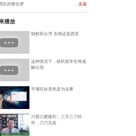
湾区的整合梦
文庙
来播放
朝鲜和台湾 东倒还是西歪
这种情况下，移民留学生将递
解出境
平壤狂欢竟然是为这事
川普口蜜腹剑，三天三刀对
华，刀刀见血