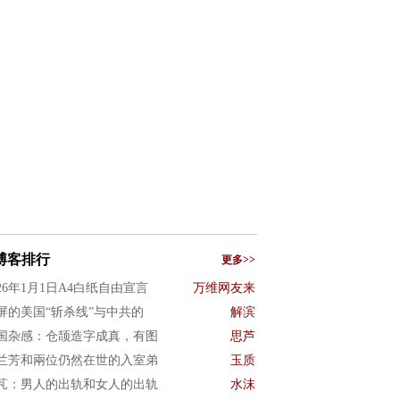
博客排行
更多>>
026年1月1日A4白纸自由宣言
万维网友来
屏的美国“斩杀线”与中共的
解滨
国杂感：仓颉造字成真，有图
思芦
兰芳和兩位仍然在世的入室弟
玉质
芃：男人的出轨和女人的出轨
水沫