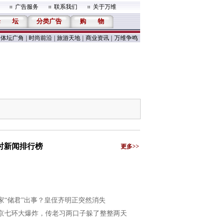
广告服务
联系我们
关于万维
论
坛
分类广告
购
物
体坛广角
|
时尚前沿
|
旅游天地
|
商业资讯
|
万维争鸣
小时新闻排行榜
更多>>
家“储君”出事？皇侄齐明正突然消失
京七环大爆炸，传老习两口子躲了整整两天