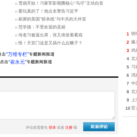
雪崩开始！习家军影视圈核心“马仔”主动自首
要玩真的了！他点名警告习近平
刷屏的美国“斩杀线”与中共的大外宣
范学德：不受欢迎的圣诞
1
明
传老习被逼出席，张又侠坐着看戏
2
爆
怪！天安门这是又搞什么幺蛾子？
3
鸡
“万维专栏”
4
北
“崔永元”
5
习
6
消
7
中
8
北
9
上
10
官
评论前需要先
登录
或者
注册
哦