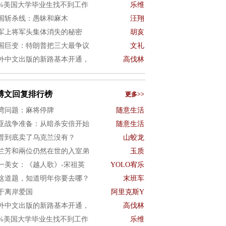
0%美国大学毕业生找不到工作
乐维
国斩杀线：愚昧和麻木
汪翔
军上将军头集体消失的秘密
胡亥
国巨变：特朗普把三大最争议
文礼
外中文出版的新路基本开通，
高伐林
博文回复排行榜
更多>>
湾问题：麻将停牌
随意生活
亚战争准备：从暗杀安倍开始
随意生活
普到底卖了乌克兰没有？
山蛟龙
兰芳和兩位仍然在世的入室弟
玉质
一美女：《越人歌》-宋祖英
YOLO宥乐
这道题，知道明年你要去哪？
末班车
于离岸爱国
阿里克斯Y
外中文出版的新路基本开通，
高伐林
0%美国大学毕业生找不到工作
乐维