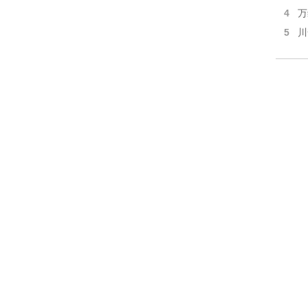
4
万
5
川