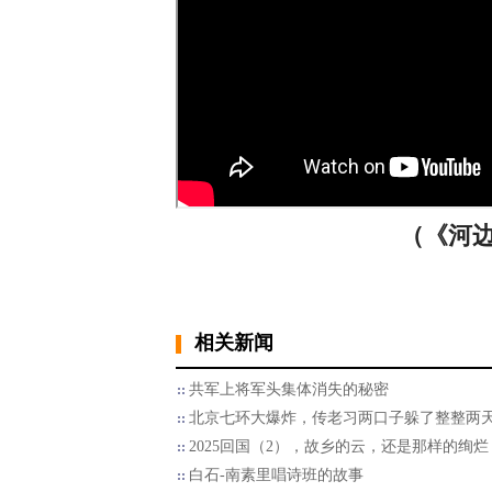
（《河边
相关新闻
共军上将军头集体消失的秘密
北京七环大爆炸，传老习两口子躲了整整两
2025回国（2），故乡的云，还是那样的绚烂
白石-南素里唱诗班的故事