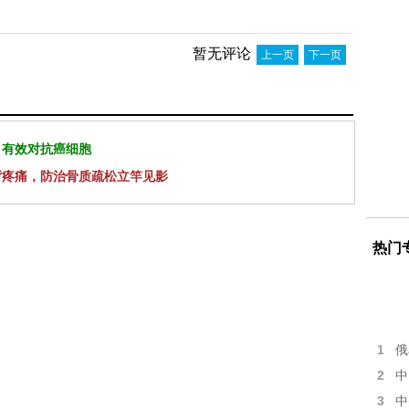
暂无评论
上一页
下一页
 有效对抗癌细胞
背疼痛，防治骨质疏松立竿见影
热门
1
俄
2
中
3
中