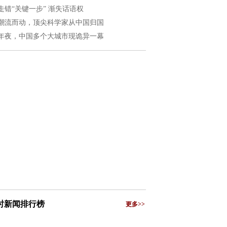
走错“关键一步” 渐失话语权
潮流而动，顶尖科学家从中国归国
年夜，中国多个大城市现诡异一幕
小时新闻排行榜
更多>>