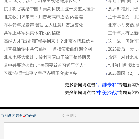
元旦“马断后蹄”，习家王朝还能撑多久？
靠近中国 美军
拱手将它卖给中国！美高科技工业一次重大挫折
从罗斯福到川普
北京收到坏消息：川普与高市通话 内容曝
近十年首次：北
布林肯罕见发声 警告世人注意川普这变化
北京小哥突然插
共军上将军头集体消失的秘密
三千年未有之新
高端人才“出走潮”就要到来！？北京收糟糕信号
这一战，习近平
川普截油轮中共气跳脚 一首搞笑歌曲红遍全网
2025最后一天
北京七环大爆炸，传老习两口子躲了整整两天
热评：对付北京
若中共要这么做，“美国要斩首习近平等人”
“川普川普 我好
习家“储君”出事？皇侄齐明正突然消失
2025回国（2
“万维专栏”
“中美冷战”
当前新闻共有
1
条评论
分享到：