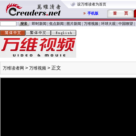
设万维读者为首页
首
页
手机版
即时新闻
|
焦点新闻
|
图片新闻
|
万维视频
|
环球大观
|
中国嘹望
|
>
> 正文
万维读者网
万维视频