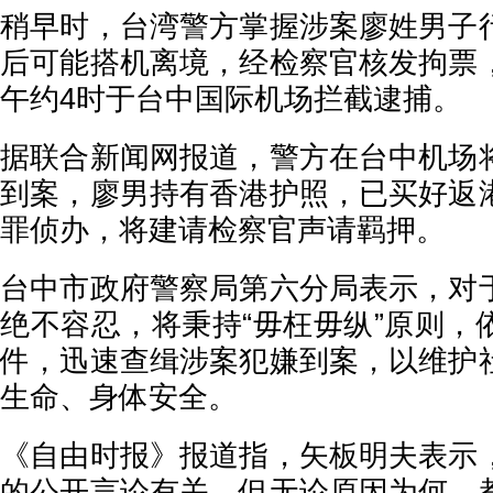
稍早时，台湾警方掌握涉案廖姓男子
后可能搭机离境，经检察官核发拘票
午约4时于台中国际机场拦截逮捕。
据联合新闻网报道，警方在台中机场
到案，廖男持有香港护照，已买好返
罪侦办，将建请检察官声请羁押。
台中市政府警察局第六分局表示，对
绝不容忍，将秉持“毋枉毋纵”原则，
件，迅速查缉涉案犯嫌到案，以维护
生命、身体安全。
《自由时报》报道指，矢板明夫表示
的公开言论有关，但无论原因为何，