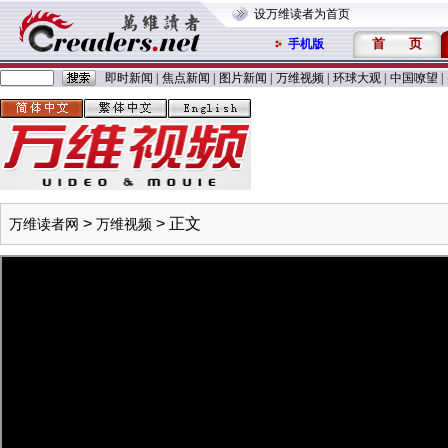
设万维读者为首页
首
页
手机版
即时新闻
|
焦点新闻
|
图片新闻
|
万维视频
|
环球大观
|
中国嘹望
|
>
> 正文
万维读者网
万维视频