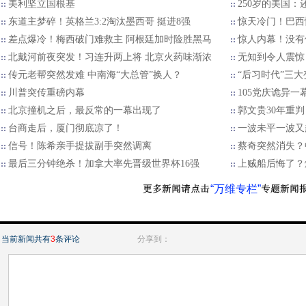
美利坚立国根基
250岁的美国：
东道主梦碎！英格兰3:2淘汰墨西哥 挺进8强
惊天冷门！巴西
差点爆冷！梅西破门难救主 阿根廷加时险胜黑马
惊人内幕！没有
北戴河前夜突发！习连升两上将 北京火药味渐浓
无知到令人震惊
传元老帮突然发难 中南海“大总管”换人？
“后习时代”三
川普突传重磅内幕
105党庆诡异
北京撞机之后，最反常的一幕出现了
郭文贵30年重
台商走后，厦门彻底凉了！
一波未平一波又
信号！陈希亲手提拔副手突然调离
蔡奇突然消失？
最后三分钟绝杀！加拿大率先晋级世界杯16强
上贼船后悔了？
“万维专栏”
当前新闻共有
3
条评论
分享到：