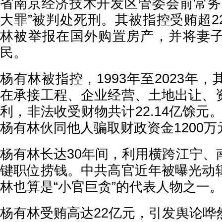
省南京经济技术开发区管委会前常务
大罪”被判处死刑。其被指控受贿超2
林被举报在国外购置房产，并将妻
民。
杨有林被指控，1993年至2023年
在承接工程、企业经营、土地出让、
利，非法收受财物共计22.14亿馀元。2
杨有林伙同他人骗取财政资金1200万
杨有林长达30年间，利用横跨江宁、
键职位捞钱。中共高官近年被曝光动
林也算是“小官巨贪”的代表人物之一
杨有林受贿高达22亿元，引发舆论哗然