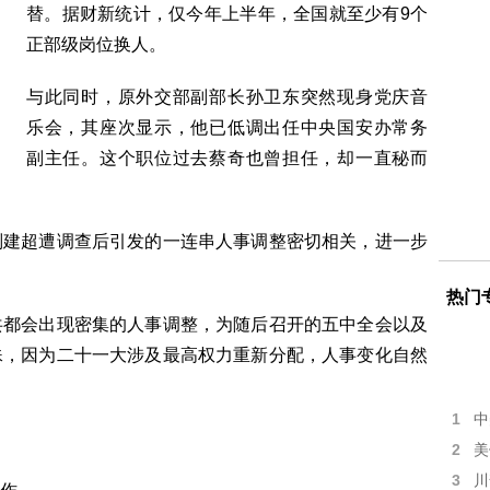
替。据财新统计，仅今年上半年，全国就至少有9个
正部级岗位换人。
与此同时，原外交部副部长孙卫东突然现身党庆音
乐会，其座次显示，他已低调出任中央国安办常务
副主任。这个职位过去蔡奇也曾担任，却一直秘而
刘建超遭调查后引发的一连串人事调整密切相关，进一步
热门
共都会出现密集的人事调整，为随后召开的五中全会以及
殊，因为二十一大涉及最高权力重新分配，人事变化自然
1
中
2
美
3
川