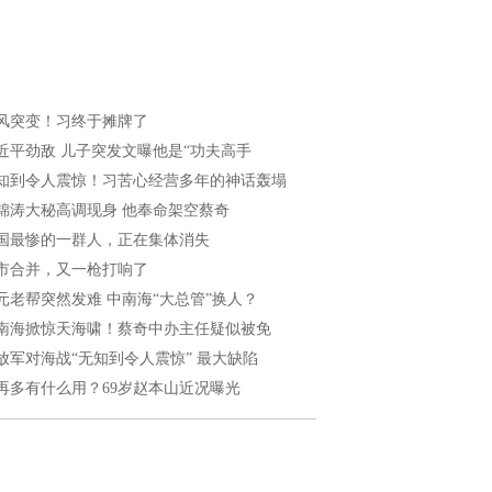
风突变！习终于摊牌了
近平劲敌 儿子突发文曝他是“功夫高手
知到令人震惊！习苦心经营多年的神话轰塌
锦涛大秘高调现身 他奉命架空蔡奇
国最惨的一群人，正在集体消失
市合并，又一枪打响了
元老帮突然发难 中南海“大总管”换人？
南海掀惊天海啸！蔡奇中办主任疑似被免
放军对海战“无知到令人震惊” 最大缺陷
再多有什么用？69岁赵本山近况曝光