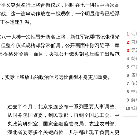
近平又突然举行上将晋衔仪式，同时在七一讲话中再次高
体战。这一连串动作放在一起观察，一个明显信号已经浮
正在迅速升温。
1
话
在八一大楼一次性晋升两名上将，新任军纪委书记张曙光
2
习
。但整个仪式规格却异常低调，公开画面中除习近平、军
3
无
显得格外冷清。而且，央视公开镜头刻意压缩了出席范
4
胡
5
中
6
省
，实际上释放出的政治信号远比晋衔本身更加重要。
7
传
8
中
9
解
过去半个月，北京接连公布一系列重要人事调整。
10
钱
从国务院国资委，到民政部，再到全国总工会、中
央政策研究室、国家金融监管总局、农业农村部、
湖北省委等多个关键岗位，几乎都出现了负责人更