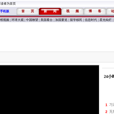
维读者为首页
首
页
新
闻
视
频
博
客
手机版
维视频
|
环球大观
|
中国嘹望
|
美国看台
|
加国要览
|
留学移民
|
信息时代
|
星光灿烂
|
24
1
习
2
无