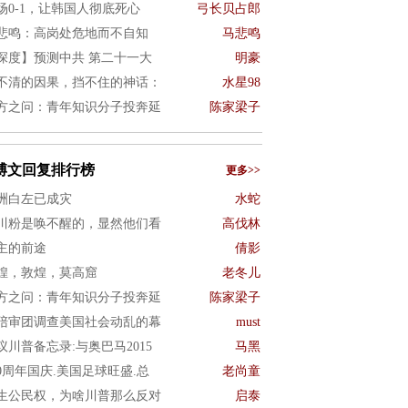
场0-1，让韩国人彻底死心
弓长贝占郎
悲鸣：高岗处危地而不自知
马悲鸣
深度】预测中共 第二十一大
明豪
不清的因果，挡不住的神话：
水星98
方之问：青年知识分子投奔延
陈家梁子
博文回复排行榜
更多>>
洲白左已成灾
水蛇
川粉是唤不醒的，显然他们看
高伐林
主的前途
倩影
煌，敦煌，莫高窟
老冬儿
方之问：青年知识分子投奔延
陈家梁子
陪审团调查美国社会动乱的幕
must
议川普备忘录:与奥巴马2015
马黑
50周年国庆.美国足球旺盛.总
老尚童
生公民权，为啥川普那么反对
启泰