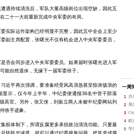
统遭遇持续清洗后，军队大量高级岗位出现空缺，因此五
在二十一大前重新完成中央军委的布局。
军委实际运作架构已经明显不完整，因此五中全会上至少
军委副主席配置，张曙光不仅有机会进入中央军委委员，
军是否会同步进入中央军委委员。如果届时张曙光进入军
可能自然退休，无缘下一届军委班子。
，习近平再次强调，要准备经受风高浪急甚至惊涛骇浪的
一周
据显示，仅今年上半年，中纪委便通报36名中管干部落
1
共
部级高官。另外，张又侠，刘振立两人未被中纪委网站列
2
美
何收手迹象。
3
Chi
4
欧
度集权体制下，所谓反腐更多承担政治清洗功能。只要最
5
学
一旦怀疑忠诚度，就可以通过纪委搜集问题，把其变成腐