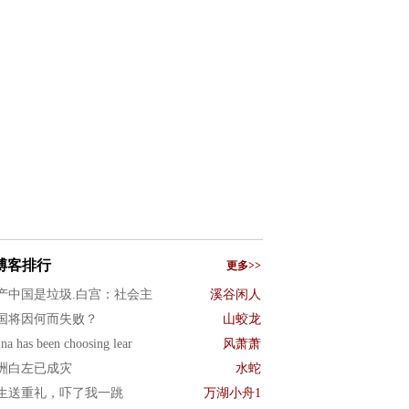
博客排行
更多>>
产中国是垃圾.白宫：社会主
溪谷闲人
国将因何而失败？
山蛟龙
na has been choosing lear
风萧萧
洲白左已成灾
水蛇
生送重礼，吓了我一跳
万湖小舟1