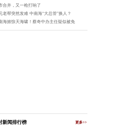
市合并，又一枪打响了
元老帮突然发难 中南海“大总管”换人？
南海掀惊天海啸！蔡奇中办主任疑似被免
小时新闻排行榜
更多>>