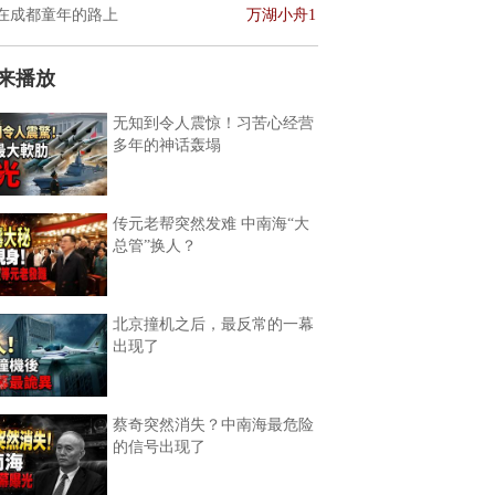
在成都童年的路上
万湖小舟1
来播放
无知到令人震惊！习苦心经营
多年的神话轰塌
传元老帮突然发难 中南海“大
总管”换人？
北京撞机之后，最反常的一幕
出现了
蔡奇突然消失？中南海最危险
的信号出现了