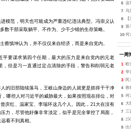
6
这
7
马
8
【
先进模范，明天也可能成为严重违纪违法典型。冯崇义认
9
算
多数干部采取躺平、不作为、少干少错的生存策略。
10
何
士蔡慎坤认为，并不仅仅来自经济，而是来自党内。
一周
近平要谋求第四个任期，最大的压力是来自党内的元老
1
欧
里，但是习一直通过定点清除的手段，警告和削弱元老
2
华
3
民
等人的旧部陆续落马，王岐山身边的人就更是抓得干干净
4
敦
5
何
断，哪些人对习近平的威胁最大，如果按照现在排位，对
6
大
曾庆红、温家宝、李瑞环这几个人。因此，21大在没有
7
三
的压力，尽管他好像非常淡定，似乎是完全掌控了局面，
8
2
永远看不到真相。
9
出