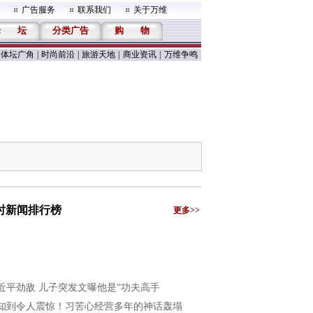
广告服务
联系我们
关于万维
论
坛
分类广告
购
物
体坛广角
|
时尚前沿
|
旅游天地
|
商业资讯
|
万维争鸣
小时新闻排行榜
更多>>
近平劲敌 儿子突发文曝他是“功夫高手
知到令人震惊！习苦心经营多年的神话轰塌