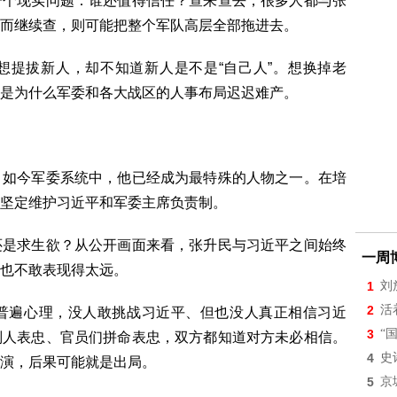
一个现实问题：谁还值得信任？查来查去，很多人都与张
而继续查，则可能把整个军队高层全部拖进去。
想提拔新人，却不知道新人是不是“自己人”。想换掉老
是为什么军委和各大战区的人事布局迟迟难产。
，如今军委系统中，他已经成为最特殊的人物之一。在培
坚定维护习近平和军委主席负责制。
还是求生欲？从公开画面来看，张升民与习近平之间始终
一周
也不敢表现得太远。
1
刘
2
活
普遍心理，没人敢挑战习近平、但也没人真正相信习近
3
“
别人表忠、官员们拼命表忠，双方都知道对方未必相信。
4
史
演，后果可能就是出局。
5
京