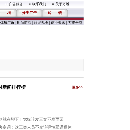
广告服务
联系我们
关于万维
论
坛
分类广告
购
物
体坛广角
|
时尚前沿
|
旅游天地
|
商业资讯
|
万维争鸣
小时新闻排行榜
更多>>
渊就在脚下！党媒连发三文不寒而栗
央定调：这三类人员不允许弹性延迟退休