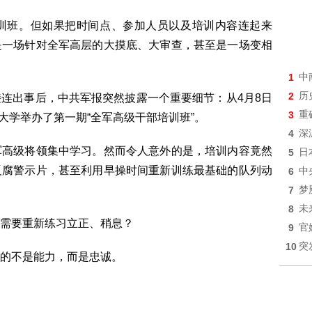
训班。但如果把时间点、参加人员以及培训内容连起来
是一场针对全军高层的大摸底、大审查，甚至是一场变相
1
中
2
历
连出事后，中共军报突然披露一个重要细节：从4月8日
3
重
防大学举办了第一期“全军高级干部培训班”。
4
深
军高级将领集中学习。然而令人意外的是，培训内容竟然
5
日
反腐警示片，甚至利用早操时间重新训练最基础的队列动
6
中
7
梦
8
未
需要重新练习立正、稍息？
9
官
10
突
的不是能力，而是忠诚。