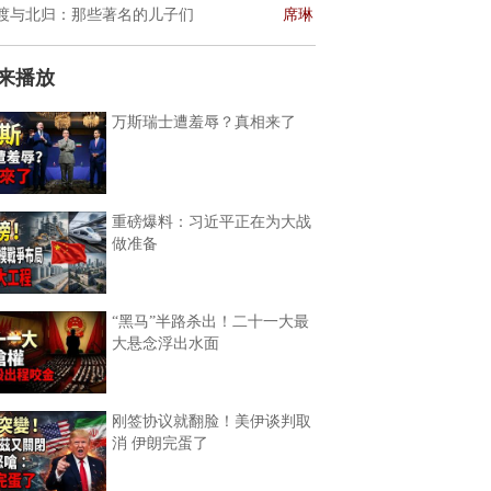
渡与北归：那些著名的儿子们
席琳
来播放
万斯瑞士遭羞辱？真相来了
重磅爆料：习近平正在为大战
做准备
“黑马”半路杀出！二十一大最
大悬念浮出水面
刚签协议就翻脸！美伊谈判取
消 伊朗完蛋了