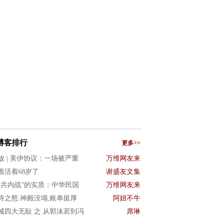
博客排行
更多>>
放 | 美伊协议：一场被严重
万维网友来
着活着68岁了
谢盛友文集
国共内战”的实质：中华民国
万维网友来
诗之怒:神殿没塌,账单挺厚
阿妞不牛
城四大无耻 之 从郭沫若到冯
席琳