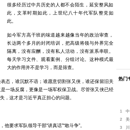
很多经历过中共历史的人都不会陌生，延安整风如
此，文革时期如此，上世纪八十年代军队整党如
此。
如今军方高干班的味道越来越像当年的政治审查，
长达两个多月的封闭培训，把高级将领与外界完全
隔离，没有应酬，没有私人活动，没有派系串联。
每天学习文件、观看案例、分组讨论。这种模式最
大的作用并不是学习，而是筛查。
热门
极表态，谁沉默不语；谁愿意切割张又侠，谁还保留旧关
仅是一场反腐，更像是一场军权保卫战。尽管张又侠已经
失，这才是习近平真正担心的问题。
1
中
2
美
他要求军队领导干部“讲真话”“敢斗争”。
3
川