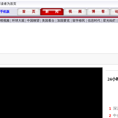
维读者为首页
首
页
新
闻
视
频
博
客
手机版
维视频
|
环球大观
|
中国嘹望
|
美国看台
|
加国要览
|
留学移民
|
信息时代
|
星光灿烂
|
24
1
深
2
中