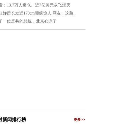
发：13.7万人爆仓、近7亿美元灰飞烟灭
红婵留长发近170cm颜值惊人 网友：这脸..
了一位反共的总统，北京心凉了
小时新闻排行榜
更多>>