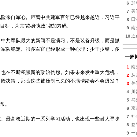
6
加
7
美
风险来自军心。距离中共建军百年已经越来越近，习近平
8
田
目标，为其“终身执政”增加筹码。
9
南
10
近
，中共军队最大的新闻不是演习，不是装备升级，而是抓
击军队稳定。很多军官已经形成一种心理：少干少错，多
一周
1
南
，也在不断积累新的政治仇怨。如果未来发生重大危机，
2
从
冒险决策，那么这些被压制已久的不满情绪会不会爆发？
3
美
4
川
5
乌
常。
6
京
7
社
法、最高检近期的一系列学习活动，也出现一些耐人寻味
8
签
9
一