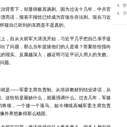
4
世
政治背景下，却显得极其讽刺。因为过去十几年，中共官
5
万
讲漂亮话，报喜不报忧已经成为官场生存法则。现在习近
怀疑自己听到的东西是不是真的。
实上，自从火箭军大清洗开始，习近平几乎把自己亲手提
都出了问题，那么当年提拔他们的人是谁？答案恰恰指向
尬的现实。反腐越深入，越证明习近平识人用人的失败。
问题。
那就是——军委主席负责制。从培训教材到结业讲话，从
调。这恰恰是最缺什么，就最强调什么。过去几年，军媒
响的将领，一个接一个落马。如今继续高喊军委主席负责
像外界想象得那么稳固。