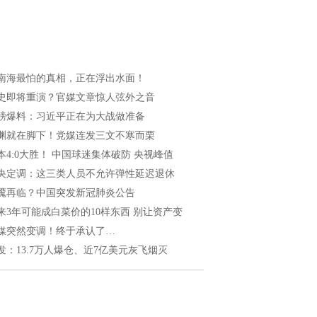
南海最怕的真相，正在浮出水面！
史即将重演？官媒文章惊人弦外之音
磅爆料：习近平正在为大战做准备
渊就在脚下！党媒连发三文不寒而栗
本4:0大胜！ 中国球迷集体破防 央视峰值
央定调：这三类人员不允许弹性延迟退休
魇再临？中国突发新冠肺炎公告
来3年可能成白菜价的10样东西 别让资产变
媒突然变调！终于承认了…
发：13.7万人爆仓、近7亿美元灰飞烟灭