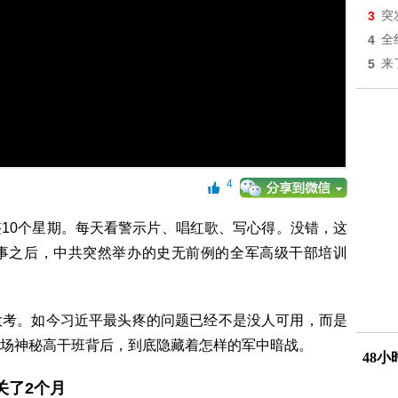
3
突
4
全
5
来
4
10个星期。每天看警示片、唱红歌、写心得。没错，这
事之后，中共突然举办的史无前例的全军高级干部培训
大考。如今习近平最头疼的问题已经不是没人可用，而是
场神秘高干班背后，到底隐藏着怎样的军中暗战。
48
关了2个月