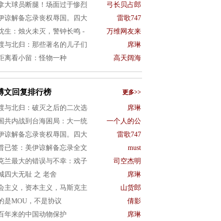
拿大球员断腿！场面过于惨烈
弓长贝占郎
伊谅解备忘录丧权辱国。四大
雷歌747
沈生：烛火未灭，警钟长鸣 -
万维网友来
渡与北归：那些著名的儿子们
席琳
距离看小留：怪物一种
高天阔海
博文回复排行榜
更多>>
渡与北归：破灭之后的二次选
席琳
国共内战到台海困局：大一统
一个人的公
伊谅解备忘录丧权辱国。四大
雷歌747
普已签：美伊谅解备忘录全文
must
克兰最大的错误与不幸：戏子
司空杰明
城四大无耻 之 老舍
席琳
会主义，资本主义，马斯克主
山货郎
的是MOU，不是协议
倩影
百年来的中国动物保护
席琳