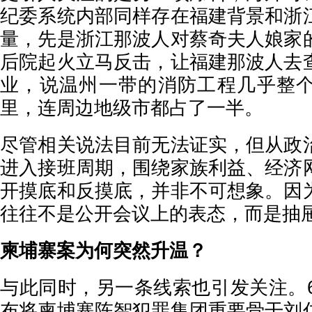
纪委系统内部同样存在福建背景和浙
量，先是浙江那波人对蔡奇夫人娘家
后院起火立马反击，让福建那波人去
业，说温州一带的消防工程几乎整
里，连周边地级市都占了一半。
尽管相关说法目前无法证实，但从政
进入接班周期，围绕家族利益、经济
开摸底和反摸底，并非不可想象。因
往往不是公开会议上的表态，而是抽
柬埔寨案为何突然升温？
与此同时，另一条线索也引发关注。6
布将柬埔寨陈智犯罪集团重要骨干刘