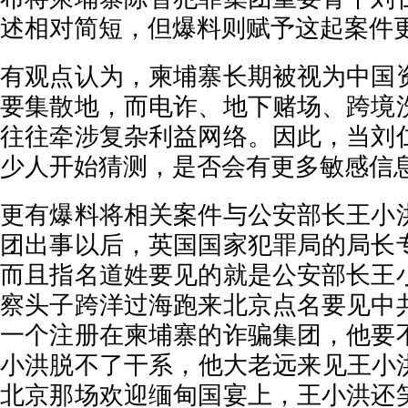
述相对简短，但爆料则赋予这起案件
有观点认为，柬埔寨长期被视为中国
要集散地，而电诈、地下赌场、跨境
往往牵涉复杂利益网络。因此，当刘
少人开始猜测，是否会有更多敏感信
更有爆料将相关案件与公安部长王小
团出事以后，英国国家犯罪局的局长
而且指名道姓要见的就是公安部长王
察头子跨洋过海跑来北京点名要见中
一个注册在柬埔寨的诈骗集团，他要
小洪脱不了干系，他大老远来见王小洪
北京那场欢迎缅甸国宴上，王小洪还