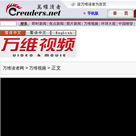
设万维读者为首页
首
页
手机版
即时新闻
|
焦点新闻
|
图片新闻
|
万维视频
|
环球大观
|
中国嘹望
|
>
> 正文
万维读者网
万维视频