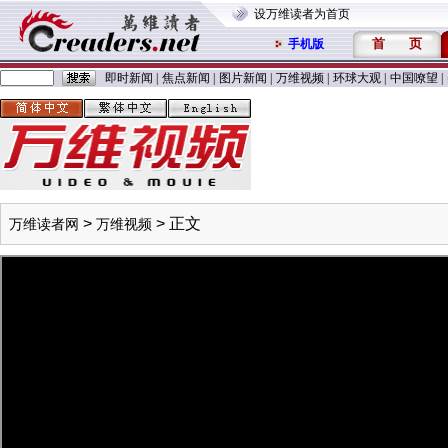
设万维读者为首页
首
页
手机版
即时新闻
|
焦点新闻
|
图片新闻
|
万维视频
|
环球大观
|
中国嘹望
|
>
> 正文
万维读者网
万维视频