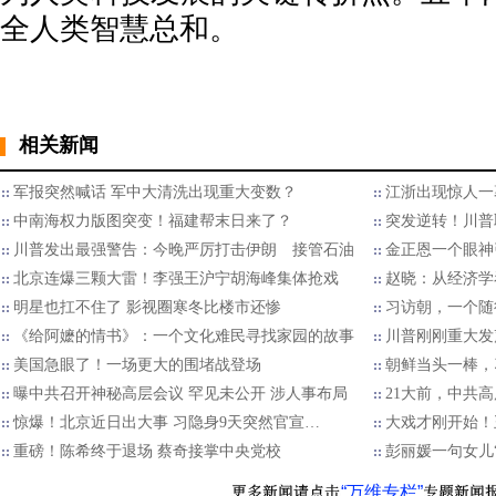
全人类智慧总和。
相关新闻
军报突然喊话 军中大清洗出现重大变数？
江浙出现惊人一
中南海权力版图突变！福建帮末日来了？
突发逆转！川普
川普发出最强警告：今晚严厉打击伊朗 接管石油
金正恩一个眼神
北京连爆三颗大雷！李强王沪宁胡海峰集体抢戏
赵晓：从经济学
明星也扛不住了 影视圈寒冬比楼市还惨
习访朝，一个随
《给阿嬷的情书》：一个文化难民寻找家园的故事
川普刚刚重大发
美国急眼了！一场更大的围堵战登场
朝鲜当头一棒，
曝中共召开神秘高层会议 罕见未公开 涉人事布局
21大前，中共
惊爆！北京近日出大事 习隐身9天突然官宣…
大戏才刚开始！
重磅！陈希终于退场 蔡奇接掌中央党校
彭丽媛一句女儿
“万维专栏”