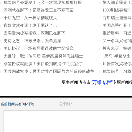
危险信号齐爆发！习又一次遭现实狠狠打脸
惊人细节曝光！
深渊就在脚下！党媒连发三文不寒而栗
1000剧组突
十店九空！又一神话彻底破灭
万斯瑞士遭羞辱
官媒突然变调！终于承认了…
美国亲手打开了
当喉舌为掠夺招魂，深渊已在脚下
重磅爆料：习近
史诗之怒：神殿没塌，账单挺厚
又一名马兴瑞“
美伊协议：一场被严重误读的世纪博弈
烛火未灭，警钟长
大反转！取消传闻后 美伊高层突然飞往瑞士
“黑马”半路杀
刚签协议就翻脸！美伊谈判取消 伊朗完蛋了
川普首次揭秘停
国共内战实质：民国对共产国际势力的反侵略战争
危险信号！习将
“万维专栏”
当前新闻共有
0
条评论
分享到：