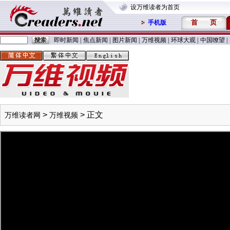
设万维读者为首页
首
页
手机版
即时新闻
|
焦点新闻
|
图片新闻
|
万维视频
|
环球大观
|
中国嘹望
|
>
> 正文
万维读者网
万维视频