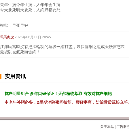
去年生病今年生病，人年年会生病
今天要死明天要死，人終归都要死
横批：早死早好
馬馬虎虎
2025年06月11日 20:45
江澤民當時沒有把法輪功的垃圾一網打盡，幾個漏網之魚成天妖言惑眾，
最後以被氣死而告終！
实用资讯
抗癌明星组合 多年口碑保证！天然植物萃取 有效对抗癌细胞
中老年补钙必备，2星期消除夜间抽筋、腰背疼痛，防治骨质疏松立竿
关于本站
|
广告服