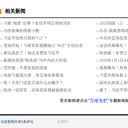
相关新闻
习家“储君”出事？皇侄齐明正突然消失
2025回国（2
与杰奎琳的雨夜小酌
白石-南素里唱
习近平拒绝川普的“G2”？
中共外贸系统竟
雪崩开始！习家军影视圈核心“马仔”主动自首
会议内幕曝光！
要玩真的了！他点名警告习近平
秋色赋：冬雪之
刷屏的美国“斩杀线”与中共的大外宣
2026年1月1日
范学德：不受欢迎的圣诞
真相曝光！所有
传老习被逼出席，张又侠坐着看戏
习晋升两名新上
怪！天安门这是又搞什么幺蛾子？
如何从政策上加
惊传一批军官，还有高智晟被秘密处决
爆了：习近平罪
“万维专栏”
当前新闻共有
5
条评论
分享到：