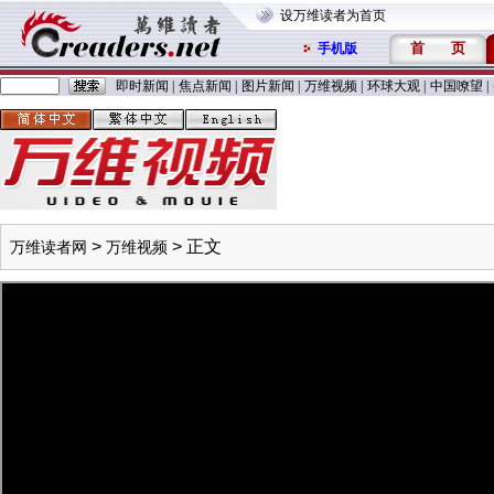
设万维读者为首页
首
页
手机版
即时新闻
|
焦点新闻
|
图片新闻
|
万维视频
|
环球大观
|
中国嘹望
|
>
> 正文
万维读者网
万维视频