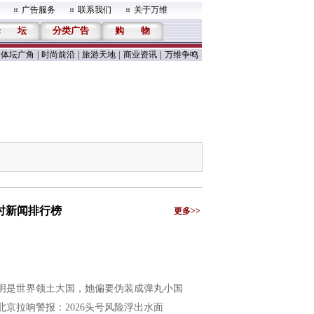
广告服务
联系我们
关于万维
论
坛
分类广告
购
物
体坛广角
|
时尚前沿
|
旅游天地
|
商业资讯
|
万维争鸣
小时新闻排行榜
更多>>
明是世界领土大国，她偏要伪装成弹丸小国
北京拉响警报：2026头号风险浮出水面