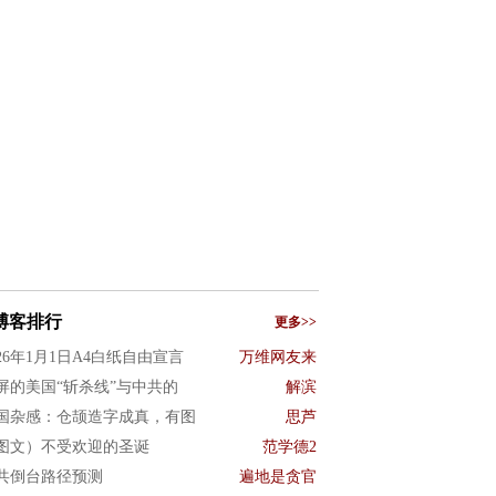
博客排行
更多>>
026年1月1日A4白纸自由宣言
万维网友来
屏的美国“斩杀线”与中共的
解滨
国杂感：仓颉造字成真，有图
思芦
图文）不受欢迎的圣诞
范学德2
共倒台路径预测
遍地是贪官