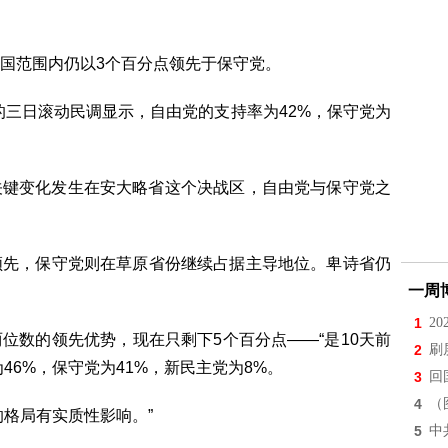
国范围内仍以3个百分点领先于保守党。
5日进行的三日滚动民调显示，自由党的支持率为42%，保守党为
几天的关键变化发生在安大略省这个决战区，自由党与保守党之
领先，保守党则在草原省份继续占据主导地位。卑诗省仍
一周
1
2
位数的领先优势，现在只剩下5个百分点——“是10天前
2
刷
为46%，保守党为41%，新民主党为8%。
3
回
4
（
的格局有实质性影响。”
5
中