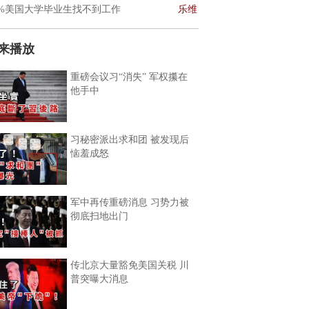
0%美国大学毕业生找不到工作
乐维
来播放
重磅会议习“消失” 军权攥在
他手中
习秘密派出求和团 被发现后
恼羞成怒
军中再传重磅消息 习势力被
彻底扫地出门
传北京大量豁免美国关税 川
普突曝大消息