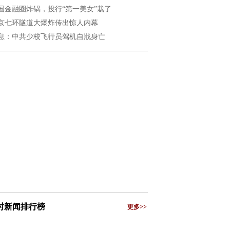
国金融圈炸锅，投行“第一美女”栽了
京七环隧道大爆炸传出惊人内幕
息：中共少校飞行员驾机自戕身亡
小时新闻排行榜
更多>>