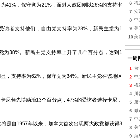
6
梅
41%，保守党为21%，而魁人政团则以26%的支持率
7
安
8
中
受访者支持他们，自由党支持率为28%，新民主党为1
9
美
10
美
党为38%。新民主党支持率上升了几个百分点，达到1
一周
1
台
显，支持率为62%，保守党为34%。新民主党在该地区
2
中
3
梅
4
川
卡尼领先博励治13个百分点，47%的受访者选择卡尼，
5
第
6
做
7
中
将是自1957年以来，加拿大首次出现两大政党都获得3
8
关
9
海