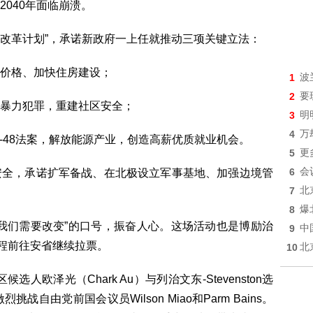
040年面临崩溃。
天改革计划”，承诺新政府一上任就推动三项关键立法：
价格、加快住房建设；
1
波
2
要
暴力犯罪，重建社区安全；
3
明
4
万
C-48法案，解放能源产业，创造高薪优质就业机会。
5
更
6
会
安全，承诺扩军备战、在北极设立军事基地、加强边境管
7
北
8
爆
我们需要改变”的口号，振奋人心。这场活动也是博励治
9
中
启程前往安省继续拉票。
10
北
欧泽光（Chark Au）与列治文东-Stevenston选
挑战自由党前国会议员Wilson Miao和Parm Bains。