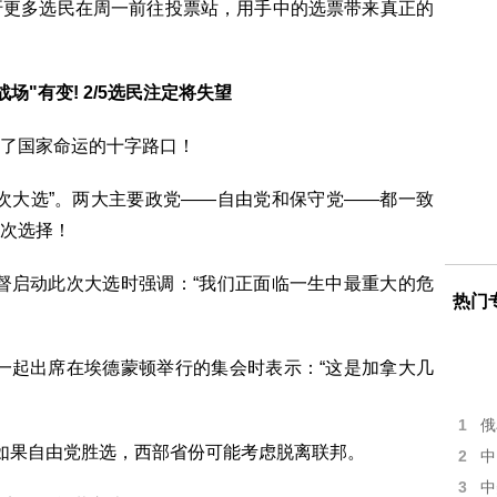
吁更多选民在周一前往投票站，用手中的选票带来真正的
战场"有变! 2/5选民注定将失望
了国家命运的十字路口！
次大选”。两大主要政党——自由党和保守党——都一致
次选择！
督启动此次大选时强调：“我们正面临一生中最重大的危
热门
一起出席在埃德蒙顿举行的集会时表示：“这是加拿大几
1
俄
更警告，如果自由党胜选，西部省份可能考虑脱离联邦。
2
中
3
中