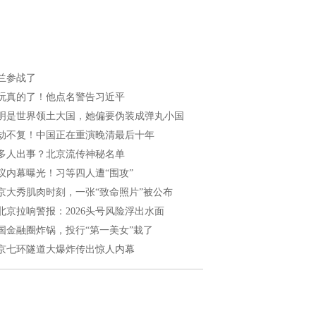
兰参战了
玩真的了！他点名警告习近平
明是世界领土大国，她偏要伪装成弹丸小国
劫不复！中国正在重演晚清最后十年
多人出事？北京流传神秘名单
议内幕曝光！习等四人遭“围攻”
京大秀肌肉时刻，一张“致命照片”被公布
北京拉响警报：2026头号风险浮出水面
国金融圈炸锅，投行“第一美女”栽了
京七环隧道大爆炸传出惊人内幕