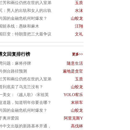
兰芳和兩位仍然在世的入室弟
玉质
芃：男人的出轨和女人的出轨
水沫
共国的金融危机何时爆发？
山蛟龙
国斩杀线：愚昧和麻木
汪翔
国巨变：特朗普把三大最争议
文礼
博文回复排行榜
更多>>
湾问题：麻将停牌
随意生活
共倒台路径预测
遍地是贪官
兰芳和兩位仍然在世的入室弟
玉质
普到底卖了乌克兰没有？
山蛟龙
一美女：《越人歌》-宋祖英
YOLO宥乐
这道题，知道明年你要去哪？
末班车
共国的金融危机何时爆发？
山蛟龙
于离岸爱国
阿里克斯Y
外中文出版的新路基本开通，
高伐林