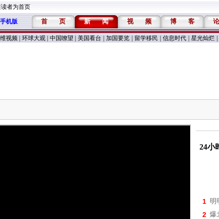
维读者为首页
首
页
新
闻
视
频
博
客
手机版
维视频
|
环球大观
|
中国嘹望
|
美国看台
|
加国要览
|
留学移民
|
信息时代
|
星光灿烂
|
24
1
明
2
爆