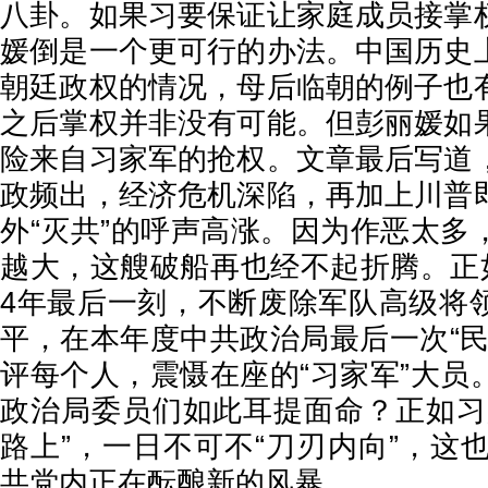
八卦。如果习要保证让家庭成员接掌
媛倒是一个更可行的办法。中国历史
朝廷政权的情况，母后临朝的例子也
之后掌权并非没有可能。但彭丽媛如
险来自习家军的抢权。文章最后写道
政频出，经济危机深陷，再加上川普
外“灭共”的呼声高涨。因为作恶太多
越大，这艘破船再也经不起折腾。正如
4年最后一刻，不断废除军队高级将
平，在本年度中共政治局最后一次“民
评每个人，震慑在座的“习家军”大员
政治局委员们如此耳提面命？正如习
路上”，一日不可不“刀刃内向”，这也
共党内正在酝酿新的风暴。