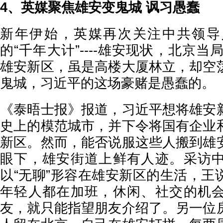
4、英媒聚焦雄安变鬼城 讽习愚蠢
新年伊始，英媒再次关注中共领导
的“千年大计”----雄安现状，北京当
雄安新区，虽是高楼大厦林立，却空
鬼城，习近平的这场豪赌是愚蠢的。
《泰晤士报》报道，习近平想将雄安
史上的模范城市，并下令将国有企业
新区。然而，能否说服这些人搬到雄
眼下，雄安街道上鲜有人迹。采访
以“无聊”形容在雄安新区的生活，王
年轻人都在加班，休闲、社交的机
友，就只能指望朋友介绍了。另一位