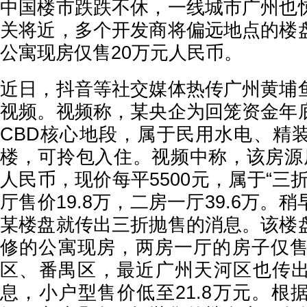
中国楼市跌跌不休，一线城市广州也
关将近，多个开发商将偏远地点的楼
公寓现房仅售20万元人民币。
近日，抖音等社交媒体热传广州黄埔
视频。视频称，某央企为回笼资金年
CBD核心地段，属于民用水电、精
楼，可拎包入住。视频中称，该房源
人民币，现价每平5500元，属于“三
厅售价19.8万，二房一厅39.6万。
某楼盘就传出三折抛售的消息。该楼
修的公寓现房，两房一厅的房子仅售
区、番禺区，最近广州天河区也传
息，小户型售价低至21.8万元。根