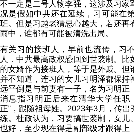
不一定是二号人物李强，这涉及习家
况是假如中共还在延续，习可能在
班。但是习越老猜忌心越大，若还再
雨中，谁都有可能被清洗出局。
有关习的接班人，早前也流传，习
人，中共最高政权恐回到世袭制。比
的女婿作为接班人，等于是外戚。但
并不知道，连习的女儿习明泽都保持
远平倒是与前妻有一子，名为习明正
消息指习明正后来在清华大学任职
正”，跟随祖母姓。2023年3月，传
练。杜政认为，习要搞世袭制，女儿
也好，至少现在得是副部级才跟得上