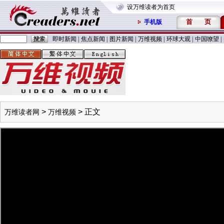
设万维读者为首页
首
页
手机版
即时新闻
|
焦点新闻
|
图片新闻
|
万维视频
|
环球大观
|
中国嘹望
|
>
> 正文
万维读者网
万维视频