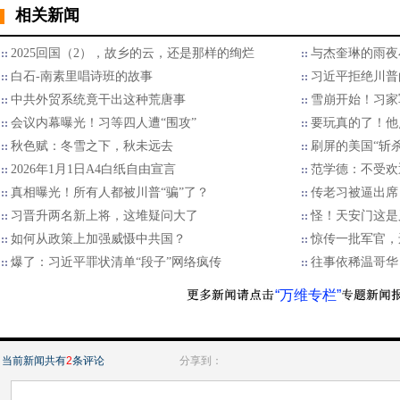
相关新闻
2025回国（2），故乡的云，还是那样的绚烂
与杰奎琳的雨夜
白石-南素里唱诗班的故事
习近平拒绝川普的
中共外贸系统竟干出这种荒唐事
雪崩开始！习家
会议内幕曝光！习等四人遭“围攻”
要玩真的了！他
秋色赋：冬雪之下，秋未远去
刷屏的美国“斩
2026年1月1日A4白纸自由宣言
范学德：不受欢
真相曝光！所有人都被川普“骗”了？
传老习被逼出席
习晋升两名新上将，这堆疑问大了
怪！天安门这是
如何从政策上加强威慑中共国？
惊传一批军官，
爆了：习近平罪状清单“段子”网络疯传
往事依稀温哥华
“万维专栏”
当前新闻共有
2
条评论
分享到：