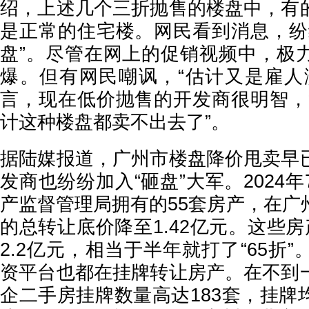
绍，上述几个三折抛售的楼盘中，有
是正常的住宅楼。网民看到消息，纷
盘”。尽管在网上的促销视频中，极
爆。但有网民嘲讽，“估计又是雇人
言，现在低价抛售的开发商很明智，
计这种楼盘都卖不出去了”。
据陆媒报道，广州市楼盘降价甩卖早
发商也纷纷加入“砸盘”大军。2024
产监督管理局拥有的55套房产，在广
的总转让底价降至1.42亿元。这些
2.2亿元，相当于半年就打了“65折
资平台也都在挂牌转让房产。在不到
企二手房挂牌数量高达183套，挂牌