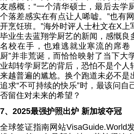
友感概：“一个清华硕士，最后去学
个落差感实在有点让人唏嘘。”也有网
开烹饪班。”海外时评人士杜文在X上
毕业生去蓝翔学厨艺的新闻，感慨良
名校在手，也难逃就业寒流的席卷
厨”并非荒诞，而恰恰映射了当下大
业却转学厨艺的背后，恐怕不是个人
来越普遍的尴尬。换个跑道未必不是
追求“不可持续的快乐”时，最该问自
否留住对未来的希望？
7、2025最强护照出炉 新加坡夺冠
全球签证指南网站VisaGuide.Worl