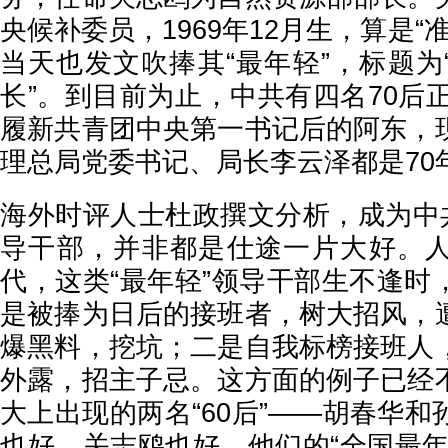
央候补委员，1969年12月生，算是“
当天也发文吹捧其“最年轻”，标题为
长”。到目前为止，中共有四名70后正
履新共青团中央第一书记后的阿东，
理总局党委书记、局长李云泽都是70
海外时评人士杜政撰文分析，成为中共
导干部，并非都是仕途一片大好。
代，这类“最年轻”领导干部生不逢时
是被捧为日后的接班者，树大招风，
爆黑料，挖坑；二是自我标榜接班人
外露，招主子忌。这方面的例子已经
大上出现的两名“60后”——胡春华
也好，关志鸥也好，他们的“全国最年