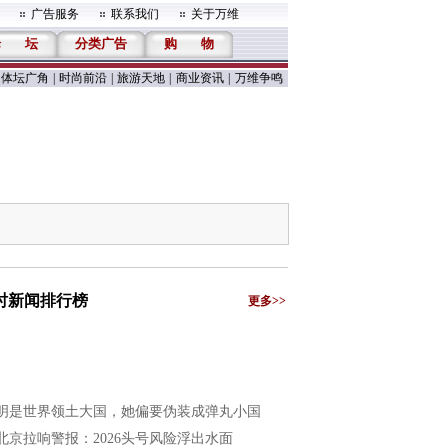
广告服务
联系我们
关于万维
论
坛
分类广告
购
物
体坛广角
|
时尚前沿
|
旅游天地
|
商业资讯
|
万维争鸣
小时新闻排行榜
更多>>
明是世界领土大国，她偏要伪装成弹丸小国
北京拉响警报：2026头号风险浮出水面