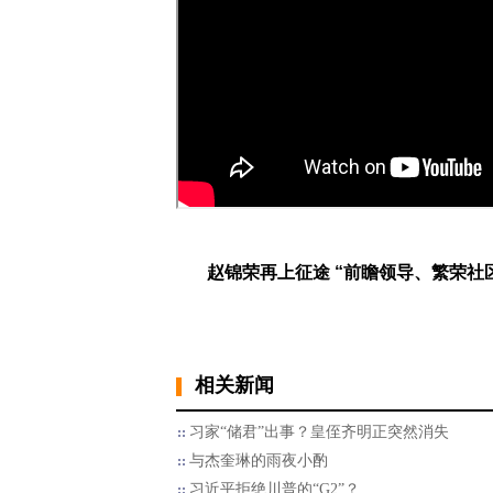
赵锦荣再上征途 “前瞻领导、繁荣社区
相关新闻
习家“储君”出事？皇侄齐明正突然消失
与杰奎琳的雨夜小酌
习近平拒绝川普的“G2”？