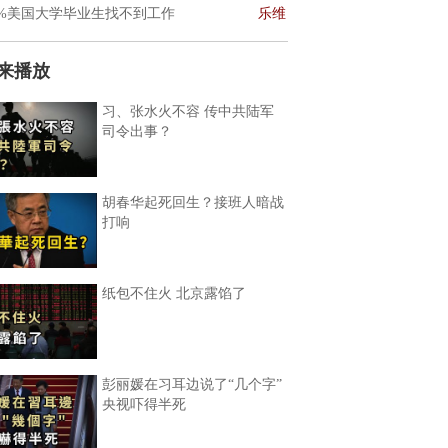
0%美国大学毕业生找不到工作
乐维
来播放
习、张水火不容 传中共陆军
司令出事？
胡春华起死回生？接班人暗战
打响
纸包不住火 北京露馅了
彭丽媛在习耳边说了“几个字”
央视吓得半死