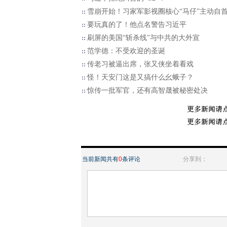
雪崩开始！习家军影视圈核心“马仔”主动自
要玩真的了！他点名警告习近平
刷屏的美国“斩杀线”与中共的大外宣
范学德：不受欢迎的圣诞
传老习被逼出席，张又侠坐着看戏
怪！天安门这是又搞什么幺蛾子？
惊传一批军官，还有高智晟被秘密处决
当前新闻共有
0
条评论
分享到：