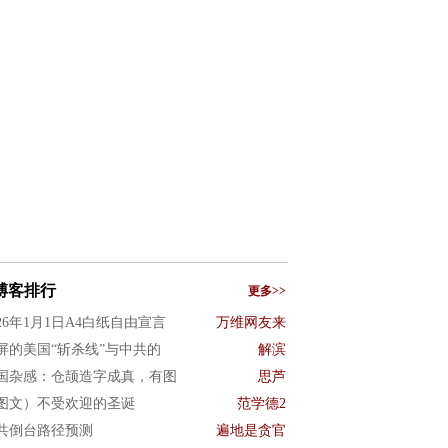
博客排行
更多>>
026年1月1日A4白纸自由宣言
万维网友来
屏的美国“斩杀线”与中共的
解滨
国杂感：仓颉造字成真，有图
思芦
图文）不受欢迎的圣诞
范学德2
共倒台路径预测
遍地是贪官