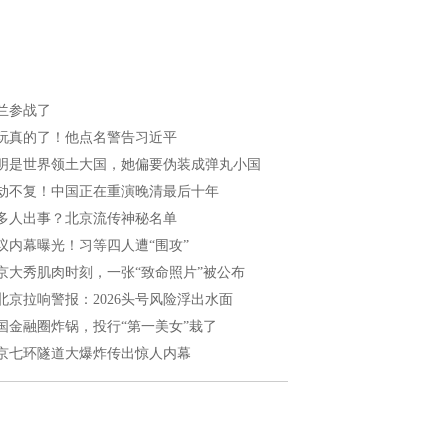
兰参战了
玩真的了！他点名警告习近平
明是世界领土大国，她偏要伪装成弹丸小国
劫不复！中国正在重演晚清最后十年
多人出事？北京流传神秘名单
议内幕曝光！习等四人遭“围攻”
京大秀肌肉时刻，一张“致命照片”被公布
北京拉响警报：2026头号风险浮出水面
国金融圈炸锅，投行“第一美女”栽了
京七环隧道大爆炸传出惊人内幕