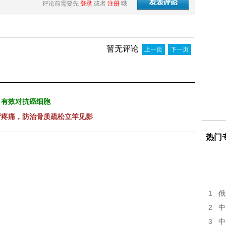
评论前需要先
登录
或者
注册
哦
暂无评论
上一页
下一页
 有效对抗癌细胞
背疼痛，防治骨质疏松立竿见影
热门
1
俄
2
中
3
中