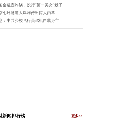
国金融圈炸锅，投行“第一美女”栽了
京七环隧道大爆炸传出惊人内幕
息：中共少校飞行员驾机自戕身亡
小时新闻排行榜
更多>>