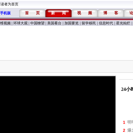
维读者为首页
首
页
新
闻
视
频
博
客
手机版
维视频
|
环球大观
|
中国嘹望
|
美国看台
|
加国要览
|
留学移民
|
信息时代
|
星光灿烂
|
24
1
明
2
爆