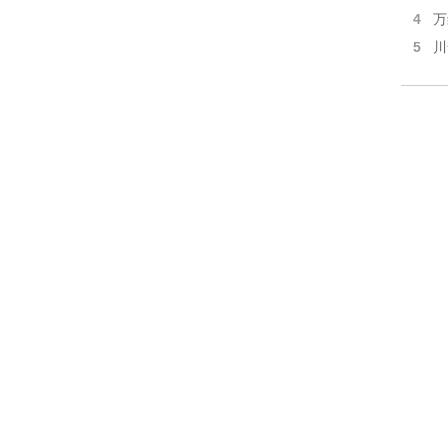
4
万
5
川