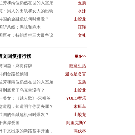
兰芳和兩位仍然在世的入室弟
玉质
芃：男人的出轨和女人的出轨
水沫
共国的金融危机何时爆发？
山蛟龙
国斩杀线：愚昧和麻木
汪翔
国巨变：特朗普把三大最争议
文礼
博文回复排行榜
更多>>
湾问题：麻将停牌
随意生活
共倒台路径预测
遍地是贪官
兰芳和兩位仍然在世的入室弟
玉质
普到底卖了乌克兰没有？
山蛟龙
一美女：《越人歌》-宋祖英
YOLO宥乐
这道题，知道明年你要去哪？
末班车
共国的金融危机何时爆发？
山蛟龙
于离岸爱国
阿里克斯Y
外中文出版的新路基本开通，
高伐林