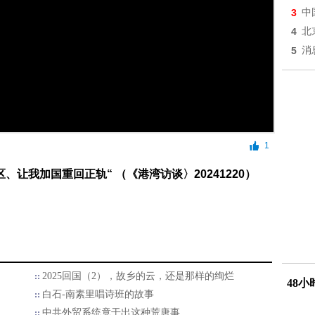
3
中
4
北
5
消
1
、让我加国重回正轨“ （《港湾访谈〉20241220）
2025回国（2），故乡的云，还是那样的绚烂
48
白石-南素里唱诗班的故事
中共外贸系统竟干出这种荒唐事