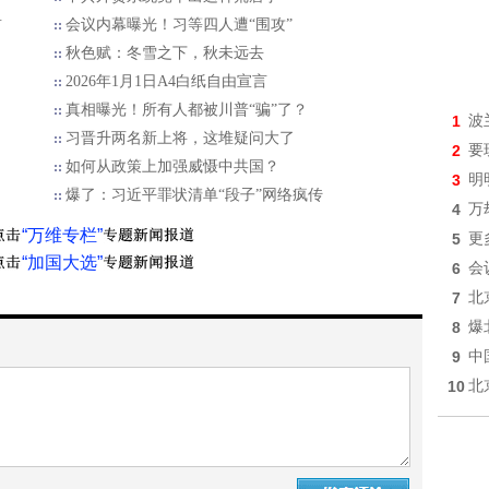
首
会议内幕曝光！习等四人遭“围攻”
秋色赋：冬雪之下，秋未远去
2026年1月1日A4白纸自由宣言
真相曝光！所有人都被川普“骗”了？
1
波
习晋升两名新上将，这堆疑问大了
2
要
如何从政策上加强威慑中共国？
3
明
爆了：习近平罪状清单“段子”网络疯传
4
万
“万维专栏”
5
更
“加国大选”
6
会
7
北
8
爆
9
中
10
北