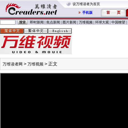
设万维读者为首页
首
页
手机版
即时新闻
|
焦点新闻
|
图片新闻
|
万维视频
|
环球大观
|
中国嘹望
|
>
> 正文
万维读者网
万维视频