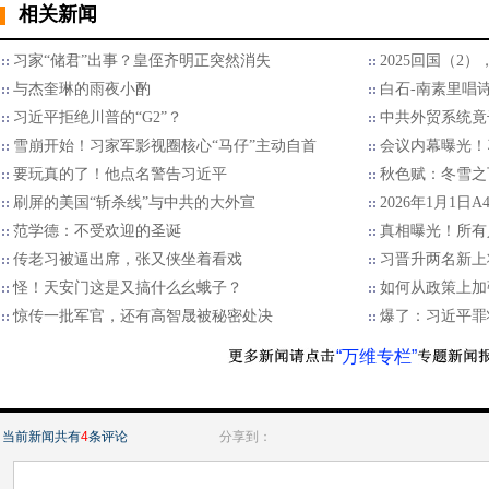
相关新闻
习家“储君”出事？皇侄齐明正突然消失
2025回国（2
与杰奎琳的雨夜小酌
白石-南素里唱
习近平拒绝川普的“G2”？
中共外贸系统竟
雪崩开始！习家军影视圈核心“马仔”主动自首
会议内幕曝光！
要玩真的了！他点名警告习近平
秋色赋：冬雪之
刷屏的美国“斩杀线”与中共的大外宣
2026年1月1日
范学德：不受欢迎的圣诞
真相曝光！所有
传老习被逼出席，张又侠坐着看戏
习晋升两名新上
怪！天安门这是又搞什么幺蛾子？
如何从政策上加
惊传一批军官，还有高智晟被秘密处决
爆了：习近平罪
“万维专栏”
当前新闻共有
4
条评论
分享到：