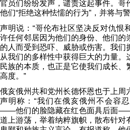
官员们纷纷发声，谴责这起事件。哥
他们“拒绝这种怯懦的行为”，并将与
声明说：“哥伦布社区坚决反对仇恨
许任何邻居因为他们的身份、他们的
的人而受到恐吓、威胁或伤害。我们
从我们的多样性中获得巨大的力量。
民族的本质，也正是它使我们成长、
高度。”
俄亥俄州共和党州长德怀恩也于上周
声明称：“我们在俄亥俄州不会容
——他们的脸隐藏在红色面具后面—
道上游荡，举着纳粹旗帜，散布针对
卑鄙和种族主义言论。有报道称，他